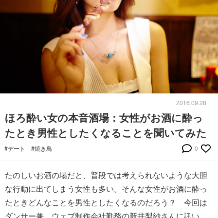
2016.09.28
ほろ酔い女の本音酒場：女性がお酒に酔っ
たとき男性としたくなることを聞いてみた
#デート
#焼き鳥
0
たのしいお酒の場だと、普段では考えられないような大胆
な行動に出てしまう女性も多い。そんな女性がお酒に酔っ
たときどんなことを男性としたくなるのだろう？ 今回は
ダンサー兼、ウェブ制作会社勤務の新井梨紗さんに訊い