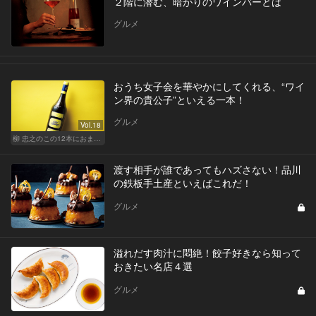
２階に潜む、暗がりのワインバーとは
グルメ
おうち女子会を華やかにしてくれる、“ワイ
ン界の貴公子”といえる一本！
グルメ
Vol.18
柳 忠之のこの12本におまかせ
渡す相手が誰であってもハズさない！品川
の鉄板手土産といえばこれだ！
グルメ
溢れだす肉汁に悶絶！餃子好きなら知って
おきたい名店４選
グルメ