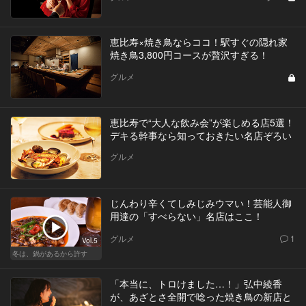
恵比寿×焼き鳥ならココ！駅すぐの隠れ家
焼き鳥3,800円コースが贅沢すぎる！
グルメ
恵比寿で“大人な飲み会”が楽しめる店5選！
デキる幹事なら知っておきたい名店ぞろい
グルメ
じんわり辛くてしみじみウマい！芸能人御
用達の「すべらない」名店はここ！
グルメ
1
Vol.5
冬は、鍋があるから許す
「本当に、トロけました…！」弘中綾香
が、あざとさ全開で唸った焼き鳥の新店と