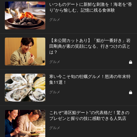
いつものデートに新鮮な刺激を！海老を“香
り”から愉しむ、記憶に残る食体験
グルメ
【未公開カットあり】「鮨が一番好き」岩
田剛典が素の笑顔になる、行きつけの店と
は？
グルメ
寒い今こそ旬の牡蠣グルメ！怒涛の年末特
集11選！
グルメ
これぞ“港区鮨デート”の代表格だ！驚きの
プレゼンと握りの技に感動できる人気店
グルメ