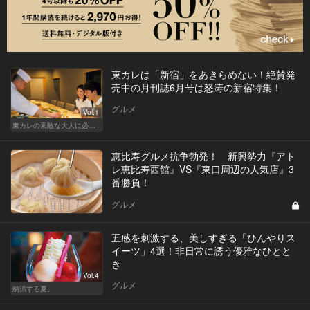
東カレは「新宿」をあきらめない！絶賛発
売中の月刊誌6月号は怒涛の新宿特集！
グルメ
Vol.1
東カレの素敵な大人に必要なこと
恵比寿グルメ抗争勃発！ 新興勢力『アト
レ恵比寿西館』VS『東口周辺の人気店』3
番勝負！
グルメ
五感を刺激する、美しすぎる「ひんやりス
イーツ」4選！非日常に誘う優雅なひとと
き
Vol.4
グルメ
納涼する夏。