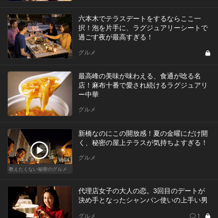
六本木でテラスデートをするならここ一
択！泡を片手に、ラグジュアリーシートで
過ごす夜が最高すぎる！
グルメ
最高峰の美味が味わえる、食通が唸る名
店！麻布十番で愛され続けるラグジュアリ
ー中華
グルメ
新橋なのにこの開放感！夏の金曜にだけ開
く、秘密の屋上テラスが気持ちよすぎる！
グルメ
Vol.4
教えたくない秘密のグルメ
代理店女子の大人の恋。3回目のデートが
決め手となったシャンパン使いの上手い男
グルメ
1