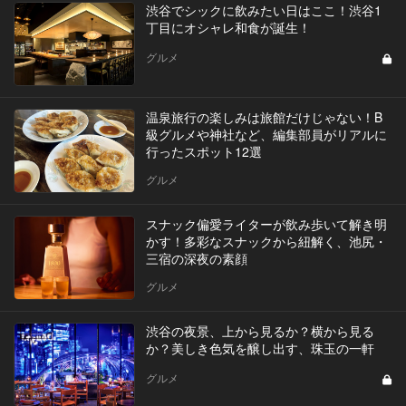
渋谷でシックに飲みたい日はここ！渋谷1
丁目にオシャレ和食が誕生！
グルメ
温泉旅行の楽しみは旅館だけじゃない！B
級グルメや神社など、編集部員がリアルに
行ったスポット12選
グルメ
スナック偏愛ライターが飲み歩いて解き明
かす！多彩なスナックから紐解く、池尻・
三宿の深夜の素顔
グルメ
渋谷の夜景、上から見るか？横から見る
か？美しき色気を醸し出す、珠玉の一軒
グルメ