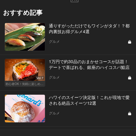
おすすめ記事
通りすがっただけでもワインがタダ！？都
内裏技お得グルメ4選
グルメ
1万円で約30品のおまかせコースが話題！
デートで喜ばれる、銀座のハイコスパ鮨店
グルメ
Vol.7
初心者OK！気軽に楽しめる鮨の人気店
ハワイのスイーツ決定版！これが現地で愛
される絶品スイーツ12選
グルメ