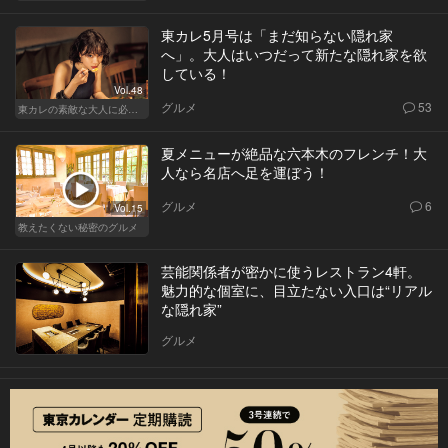
東カレ5月号は「まだ知らない隠れ家
へ」。大人はいつだって新たな隠れ家を欲
している！
Vol.48
グルメ
53
東カレの素敵な大人に必要なこと
夏メニューが絶品な六本木のフレンチ！大
人なら名店へ足を運ぼう！
グルメ
6
Vol.15
教えたくない秘密のグルメ
芸能関係者が密かに使うレストラン4軒。
魅力的な個室に、目立たない入口は“リアル
な隠れ家”
グルメ