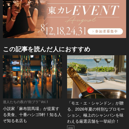
この記事を読んだ人におすすめ
達人たちの夜の“街ブラ” Vol.1
「モエ・エ・シャンドン」が贈
小説家「麻布競馬場」が提案す
る、2026年夏の特別なプロモー
る美食、十番ハシゴ5軒！知る人
ション。極上のシャンパンを味
ぞ知る名店も
わえる厳選店舗を一挙紹介！
PR