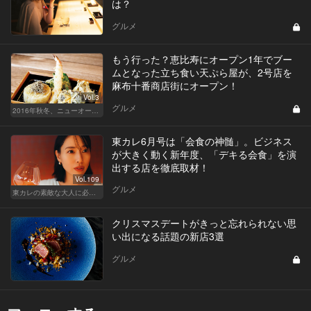
は？
グルメ
もう行った？恵比寿にオープン1年でブー
ムとなった立ち食い天ぷら屋が、2号店を
麻布十番商店街にオープン！
Vol.3
グルメ
2016年秋冬、ニューオープン総ざらい！
東カレ6月号は「会食の神髄」。ビジネス
が大きく動く新年度、「デキる会食」を演
出する店を徹底取材！
Vol.109
グルメ
東カレの素敵な大人に必要なこと
クリスマスデートがきっと忘れられない思
い出になる話題の新店3選
グルメ