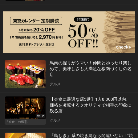
馬肉の握りがウマい！仲間とゆったり楽し
めて、美味しさも大満足な桜肉づくしの名
店
グルメ
【会食に最適な店5選】1人8,000円以内、
価格を凌駕するクオリティで相手の印象に
残る店
Vol.2
グルメ
「会食」の極意。
『鳥しき』系の焼き鳥なら間違いない！“焼