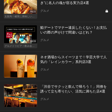
き”に名人の魂が宿る実力店4選
グルメ
Vol.5
太鼓判！確実に美味しい焼き鳥の名店
鮨デートでマナー違反したくない！お支払
いの際の声がけで間違いはどれ？
グルメ
Vol.9
グルメトリビア！飲み会やデートで会話のネタになるQ＆A
ネオ酒場からスイーツまで！学芸大学で人
気の「レインカラー」系列店3選
グルメ
「渋谷でサクッと飲んで帰ろう！」同僚を
誘って立ち寄りたい、活気に満ちた店4選
グルメ