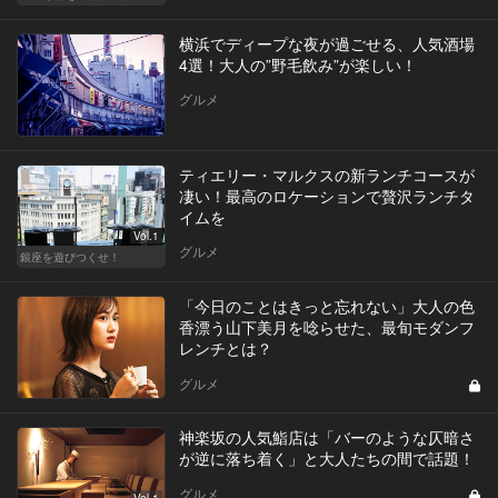
横浜でディープな夜が過ごせる、人気酒場
4選！大人の”野毛飲み”が楽しい！
グルメ
ティエリー・マルクスの新ランチコースが
凄い！最高のロケーションで贅沢ランチタ
イムを
Vol.1
グルメ
銀座を遊びつくせ！
「今日のことはきっと忘れない」大人の色
香漂う山下美月を唸らせた、最旬モダンフ
レンチとは？
グルメ
神楽坂の人気鮨店は「バーのような仄暗さ
が逆に落ち着く」と大人たちの間で話題！
グルメ
Vol.1