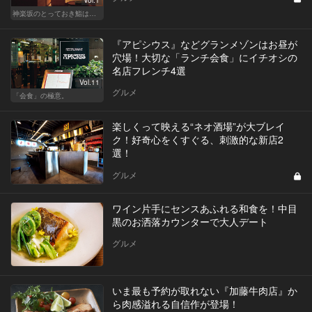
神楽坂のとっておき鮨は、ふたりだけの秘密
『アピシウス』などグランメゾンはお昼が
穴場！大切な「ランチ会食」にイチオシの
名店フレンチ4選
Vol.11
グルメ
「会食」の極意。
楽しくって映える“ネオ酒場”が大ブレイ
ク！好奇心をくすぐる、刺激的な新店2
選！
グルメ
ワイン片手にセンスあふれる和食を！中目
黒のお洒落カウンターで大人デート
グルメ
いま最も予約が取れない『加藤牛肉店』か
ら肉感溢れる自信作が登場！