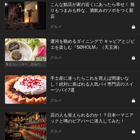
こんな鮨店が家の近くにあったら幸せ！ 握
りもつまみも粋な、酒飲みのツボをつく新
店
グルメ
運河を眺めるダイニングで キャビアとジビ
エを楽しむ『SØHOLM』（天王洲）
グルメ
Vol.26
東京カレンダー 至高の名店シリーズ
手土産に迷ったらこれを買えば間違いな
し！絶対に喜ばれる人気パイ専門店のスイ
ーツパイ7選
グルメ
店の人も覚えられるのか！？日本一マニア
ックと噂のビアバーに潜入してみた！
グルメ