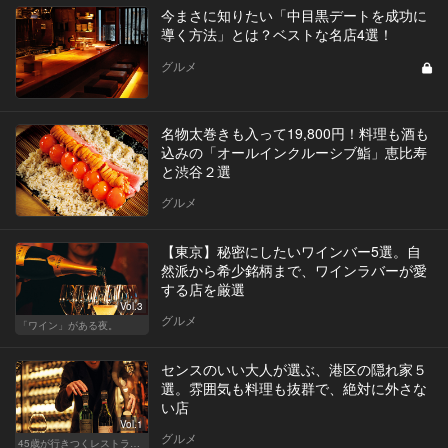
今まさに知りたい「中目黒デートを成功に
導く方法」とは？ベストな名店4選！
グルメ
名物太巻きも入って19,800円！料理も酒も
込みの「オールインクルーシブ鮨」恵比寿
と渋谷２選
グルメ
【東京】秘密にしたいワインバー5選。自
然派から希少銘柄まで、ワインラバーが愛
する店を厳選
Vol.3
グルメ
「ワイン」がある夜。
センスのいい大人が選ぶ、港区の隠れ家５
選。雰囲気も料理も抜群で、絶対に外さな
い店
Vol.1
グルメ
45歳が行きつくレストラン＆バー