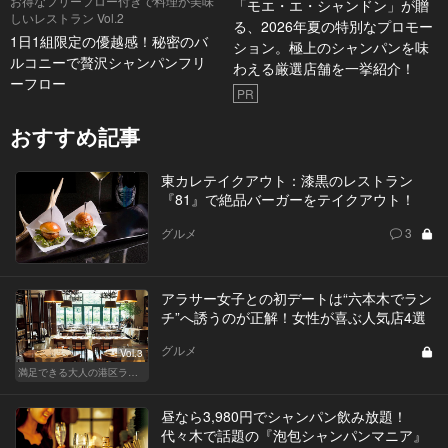
お得なフリーフロー付きで料理が美味
「モエ・エ・シャンドン」が贈
しいレストラン Vol.2
る、2026年夏の特別なプロモー
1日1組限定の優越感！秘密のバ
ション。極上のシャンパンを味
ルコニーで贅沢シャンパンフリ
わえる厳選店舗を一挙紹介！
ーフロー
PR
おすすめ記事
東カレテイクアウト：漆黒のレストラン
『81』で絶品バーガーをテイクアウト！
グルメ
3
アラサー女子との初デートは“六本木でラン
チ”へ誘うのが正解！女性が喜ぶ人気店4選
グルメ
Vol.3
満足できる大人の港区ランチデート
昼なら3,980円でシャンパン飲み放題！
代々木で話題の『泡包シャンパンマニア』