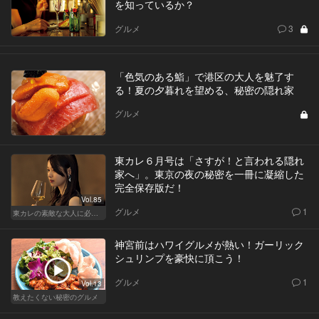
を知っているか？
グルメ
3
「色気のある鮨」で港区の大人を魅了す
る！夏の夕暮れを望める、秘密の隠れ家
グルメ
東カレ６月号は「さすが！と言われる隠れ
家へ」。東京の夜の秘密を一冊に凝縮した
完全保存版だ！
Vol.85
グルメ
1
東カレの素敵な大人に必要なこと
神宮前はハワイグルメが熱い！ガーリック
シュリンプを豪快に頂こう！
グルメ
1
Vol.13
教えたくない秘密のグルメ