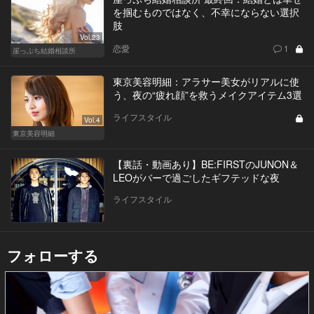
を掴むものではなく、不幸にならない選択
肢
Vol.23
恋愛
1
崖っぷち結婚相談所
東京美容明細：アラサー美女がリアルに使
う、夜の“疲れ顔”を救うメイクアイテム3選
ライフスタイル
Vol.4
東京美容明細
【裏話・動画あり】BE:FIRSTのJUNON＆
LEOがバーで過ごしたギフテッドな夜
ライフスタイル
フォローする