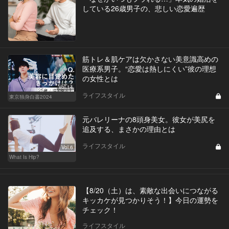
している26歳男子の、悲しい恋愛遍歴
筋トレ＆肌ケアは欠かさない美意識高めの
医療系男子。“恋愛は熱しにくい”彼の理想
の女性とは
Vol.14
ライフスタイル
東京独身白書2024
元バレリーナの8頭身美女。彼女が美尻を
追及する、まさかの理由とは
ライフスタイル
Vol.6
What Is Hip?
【8/20（土）は、素敵な出会いにつながる
キッカケが見つかりそう！】今日の運勢を
チェック！
ライフスタイル