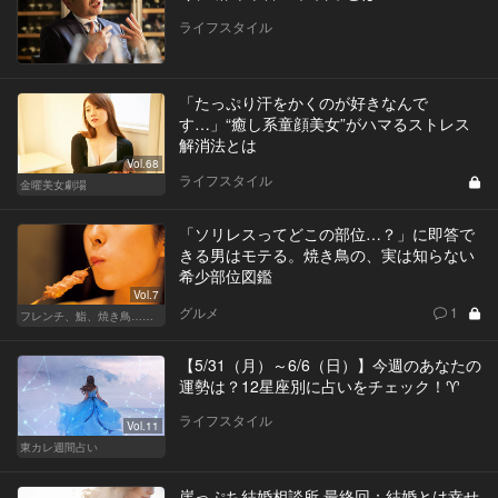
ライフスタイル
「たっぷり汗をかくのが好きなんで
す…」“癒し系童顔美女”がハマるストレス
解消法とは
Vol.68
ライフスタイル
金曜美女劇場
「ソリレスってどこの部位…？」に即答で
きる男はモテる。焼き鳥の、実は知らない
希少部位図鑑
Vol.7
グルメ
1
フレンチ、鮨、焼き鳥…グルメなら知っておきたい知識
【5/31（月）～6/6（日）】今週のあなたの
運勢は？12星座別に占いをチェック！♈
ライフスタイル
Vol.11
東カレ週間占い
崖っぷち結婚相談所 最終回：結婚とは幸せ