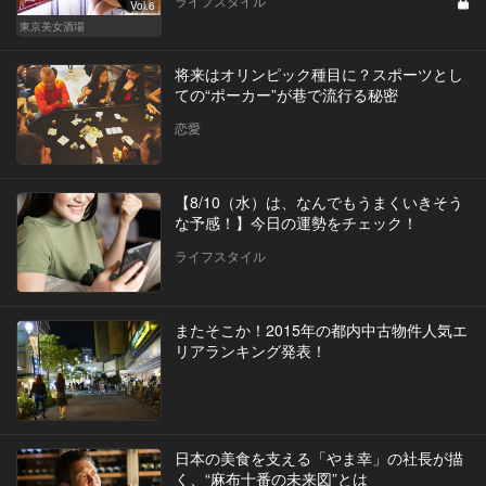
ライフスタイル
Vol.6
東京美女酒場
将来はオリンピック種目に？スポーツとし
ての“ポーカー”が巷で流行る秘密
恋愛
【8/10（水）は、なんでもうまくいきそう
な予感！】今日の運勢をチェック！
ライフスタイル
またそこか！2015年の都内中古物件人気エ
リアランキング発表！
日本の美食を支える「やま幸」の社長が描
く、“麻布十番の未来図”とは