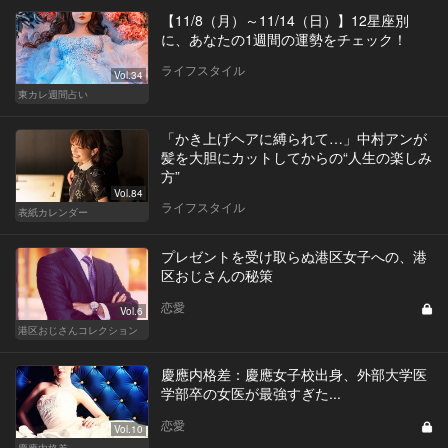
【11/8（月）～11/14（日）】12星座別
に、あなたの1週間の運勢をチェック！
ライフスタイル
Vol.34
東カレ週間占い
「かき上げヘアに縛られて…」中村アンが
髪を大胆にカットしてからの“人生の楽しみ
方”
Vol.84
ライフスタイル
表紙カレンダー
プレゼントを受け取らぬ港区女子への、港
区おじさんの秘策
恋愛
Vol.6
港区おじさんコレクション
慶應内格差：慶應女子校出身、外部大学医
学部卒の女医が最強すぎた...
恋愛
Vol.10
慶應内格差