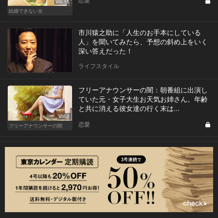
Vol.15
結婚できない女
市川猿之助に「人生のお手本にしている
人」を聞いてみたら、予想の斜め上をいく
深い答えだった！
ライフスタイル
フリーアナウンサーの闇：朝番組に出演し
ていた元・女子大生お天気お姉さん。年齢
と共に消える彼女達の行く末は...
Vol.2
恋愛
フリーアナウンサーの闇