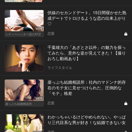
伏線のセカンドデート。15日間寝かせた熟
成デートでトロけるような恋の出来上がり
♡
Vol.4
恋愛
シティーハンター恋のXYZ
千葉雄大の「あざとさ以外」の魅力を探っ
てみたら、意外な姿が見えてきた！【撮り
おろし動画あり】
ライフスタイル
崖っぷち結婚相談所：社内のマドンナ的存
在のモテ女に見せつけられた、圧倒的な
「モテ」格差
Vol.5
恋愛
崖っぷち結婚相談所
わかっちゃいるけどやめられない。やっぱ
り三代目系な男が好き！な結婚できない女
恋愛