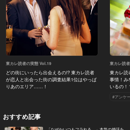
東カレ読者の実態 Vol.19
東カレ読者の
どの街にいったら出会えるの!? 東カレ読者
東カレ読
が恋人と出会った街の調査結果1位はやっぱ
事情！み
りあのエリア……！
いるの！
#アンケ
おすすめ記事
「なぜかいつもフラれる…」本気の婚活を