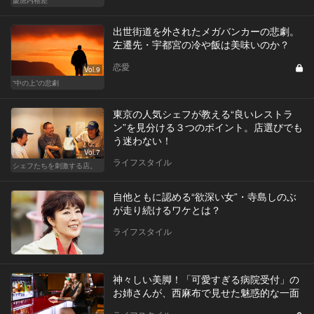
出世街道を外されたメガバンカーの悲劇。
左遷先・宇都宮の冷や飯は美味いのか？
恋愛
Vol.9
“中の上”の悲劇
東京の人気シェフが教える“良いレストラ
ン”を見分ける３つのポイント。店選びでも
う迷わない！
Vol.7
ライフスタイル
シェフたちを刺激する店。
自他ともに認める“欲深い女”・寺島しのぶ
が走り続けるワケとは？
ライフスタイル
神々しい美脚！「可愛すぎる病院受付」の
お姉さんが、西麻布で見せた魅惑的な一面