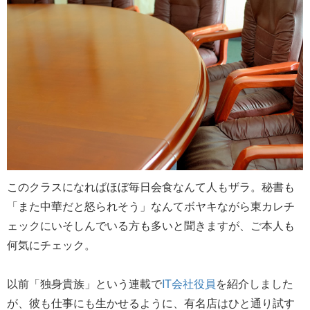
このクラスになればほぼ毎日会食なんて人もザラ。秘書も
「また中華だと怒られそう」なんてボヤキながら東カレチ
ェックにいそしんでいる方も多いと聞きますが、ご本人も
何気にチェック。
以前「独身貴族」という連載で
IT会社役員
を紹介しました
が、彼も仕事にも生かせるように、有名店はひと通り試す