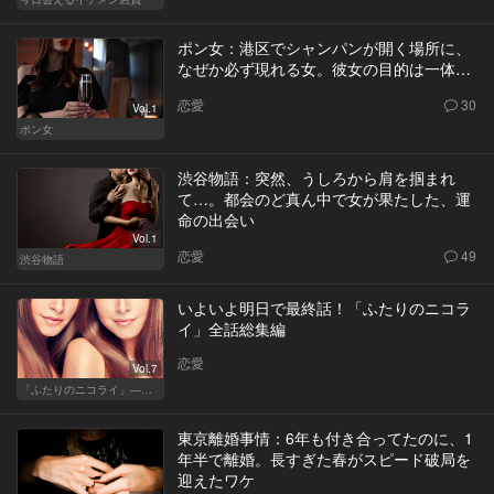
ポン女：港区でシャンパンが開く場所に、
なぜか必ず現れる女。彼女の目的は一体…
恋愛
30
Vol.1
ポン女
渋谷物語：突然、うしろから肩を掴まれ
て…。都会のど真ん中で女が果たした、運
命の出会い
Vol.1
恋愛
49
渋谷物語
いよいよ明日で最終話！「ふたりのニコラ
イ」全話総集編
恋愛
Vol.7
「ふたりのニコライ」―作家・柴崎竜人の恋愛ストーリー
東京離婚事情：6年も付き合ってたのに、1
年半で離婚。長すぎた春がスピード破局を
迎えたワケ