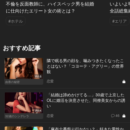
不倫を反面教師に、ハイスペック男を結婚
いよいよ
に仕向けたエリート女の術とは？
全話総集
#ホテル
#エリア
おすすめ記事
隣で眠る男の顔を、噛みつきたくなったこ
とはない？「コヨーテ・アグリー」の世界
観
Vol.6
恋愛
由香の秘密
「結婚は諦めかけてる…」30歳で上京した
OLに婚活を決意させた、同僚美女からの誘
い
Vol.4
恋愛
46
32歳のシンデレラ
「麻布十番祭り行かない？」好きな男性か