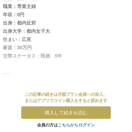
職業：専業主婦
年収：0円
出身：都内近郊
出身大学：都内女子大
住まい：広尾
家賃：30万円
交際ステータス：既婚 5年
......
この記事の続きは月額プラン会員への加入、
またはアプリでコイン購入をすると読めます
購入して続きを読む
会員の方は
こちらからログイン