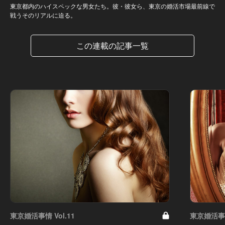
東京都内のハイスペックな男女たち。彼・彼女ら、東京の婚活市場最前線で
戦うそのリアルに迫る。
この連載の記事一覧
東京婚活事情 Vol.11
東京婚活事情 