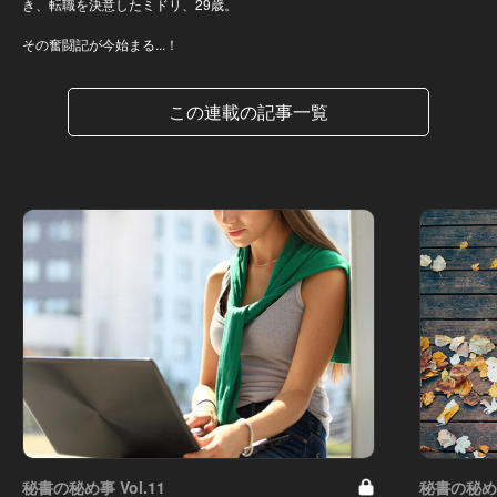
き、転職を決意したミドリ、29歳。
その奮闘記が今始まる...！
この連載の記事一覧
秘書の秘め事 Vol.11
秘書の秘め事 