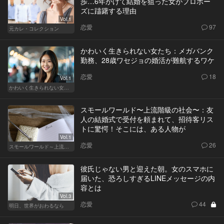
歩…6年かけて結婚を狙った女がプロポー
ズに躊躇する理由
Vol.1
恋愛
97
元カレ・コレクション
かわいく生きられない女たち：メガバンク
勤務、28歳ワセジョの婚活が難航するワケ
恋愛
18
Vol.1
かわいく生きられない女たち
スモールワールド〜上流階級の社会〜：友
人の結婚式で受付を頼まれて、招待客リス
トに驚愕！そこには、ある人物が
Vol.1
恋愛
26
スモールワールド～上流階級の社会～
彼氏じゃない男と迎えた朝。女のスマホに
届いた、恐ろしすぎるLINEメッセージの内
容とは
Vol.3
恋愛
44
明日、世界がおわるなら