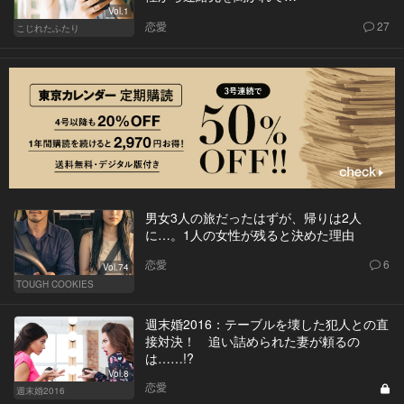
Vol.1
恋愛
27
こじれたふたり
男女3人の旅だったはずが、帰りは2人
に…。1人の女性が残ると決めた理由
恋愛
6
Vol.74
TOUGH COOKIES
週末婚2016：テーブルを壊した犯人との直
接対決！ 追い詰められた妻が頼るの
は……!?
Vol.8
恋愛
週末婚2016