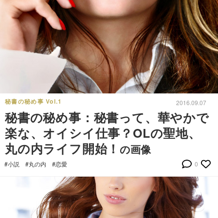
秘書の秘め事 Vol.1
2016.09.07
秘書の秘め事：秘書って、華やかで
楽な、オイシイ仕事？OLの聖地、
丸の内ライフ開始！
の画像
#小説
#丸の内
#恋愛
0