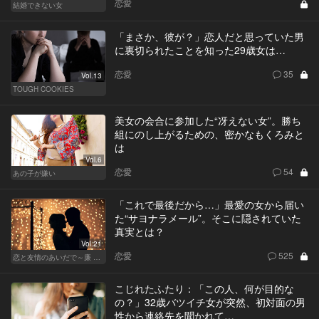
恋愛
結婚できない女
「まさか、彼が？」恋人だと思っていた男
に裏切られたことを知った29歳女は…
恋愛
35
Vol.13
TOUGH COOKIES
美女の会合に参加した“冴えない女”。勝ち
組にのし上がるための、密かなもくろみと
は
Vol.6
恋愛
54
あの子が嫌い
「これで最後だから…」最愛の女から届い
た“サヨナラメール”。そこに隠されていた
真実とは？
Vol.21
恋愛
525
恋と友情のあいだで～廉 Ver.～
こじれたふたり：「この人、何が目的な
の？」32歳バツイチ女が突然、初対面の男
性から連絡先を聞かれて…