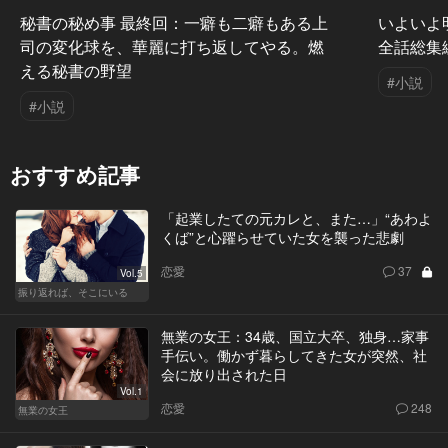
秘書の秘め事 最終回：一癖も二癖もある上
いよいよ
司の変化球を、華麗に打ち返してやる。燃
全話総集
える秘書の野望
#小説
#小説
おすすめ記事
「起業したての元カレと、また…」“あわよ
くば”と心躍らせていた女を襲った悲劇
恋愛
37
Vol.5
振り返れば、そこにいる
無業の女王：34歳、国立大卒、独身…家事
手伝い。働かず暮らしてきた女が突然、社
会に放り出された日
Vol.1
恋愛
248
無業の女王