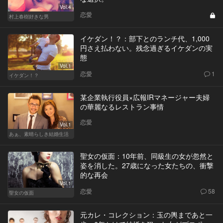
Vol.4
恋愛
村上春樹好きな男
イケダン！？：部下とのランチ代、1,000
円さえ払わない。残念過ぎるイケダンの実
態
Vol.1
恋愛
1
イケダン！？
某企業執行役員×広報IRマネージャー夫婦
の華麗なるレストラン事情
恋愛
Vol.1
あぁ、素晴らしき結婚生活
聖女の仮面：10年前、同級生の女が忽然と
姿を消した。27歳になった女たちの、衝撃
的な再会
Vol.1
恋愛
58
聖女の仮面
元カレ・コレクション：玉の輿まであと一