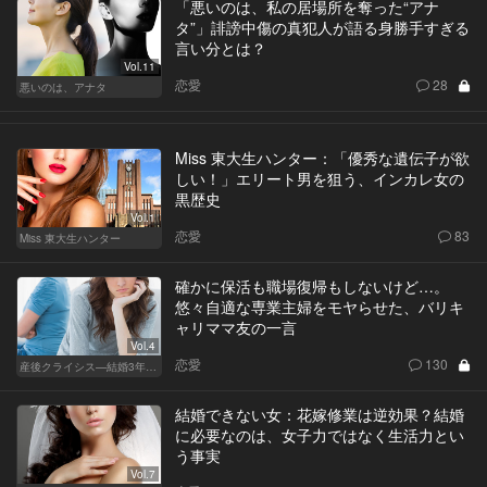
「悪いのは、私の居場所を奪った“アナ
タ”」誹謗中傷の真犯人が語る身勝手すぎる
言い分とは？
Vol.11
恋愛
28
悪いのは、アナタ
Miss 東大生ハンター：「優秀な遺伝子が欲
しい！」エリート男を狙う、インカレ女の
黒歴史
Vol.1
恋愛
83
Miss 東大生ハンター
確かに保活も職場復帰もしないけど…。
悠々自適な専業主婦をモヤらせた、バリキ
ャリママ友の一言
Vol.4
恋愛
130
産後クライシス—結婚3年目の波乱—
結婚できない女：花嫁修業は逆効果？結婚
に必要なのは、女子力ではなく生活力とい
う事実
Vol.7