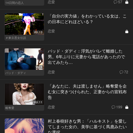
恋愛
57
14日間の恋人
「自分の実力値」をわかっている女は、こ
の日本にどれほどいる？
恋愛
Vol.13
＃東京悪女伝説
バッド・ダディ：浮気がバレて離婚した
男。6年ぶりに元妻から電話があったので
出てみたら…
Vol.1
恋愛
72
バッド・ダディ
「あなたに、夫は渡しません」略奪愛を企
む女に突きつけられた、正妻からの宣戦布
告
Vol.11
恋愛
199
略奪愛
村上春樹好きな男：「ハルキスト」を愛し
てしまった女の、美学に基づく馬鹿みたい
な選択。