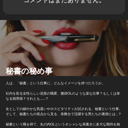
秘書の秘め事
人は、「秘書」という仕事に、どんなイメージを持つだろうか。
社内を彩る女性らしい花形の職業、腰掛OLのような楽な仕事？もしくは単
なる雑用係？それとも......？
女としての細やかな気遣いやホスピタリティが試される、秘書という仕事。
そして、秘書たちの視点から見る、表舞台で活躍する男たちの裏側とは...？
秘書という職を得て、丸の内OLというオシャレな肩書きに多大な期待を抱