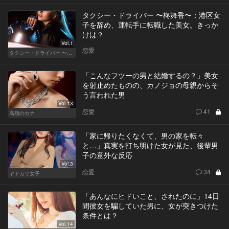
タクシー・ドライバー 〜柊舞香〜：港区女
子を辞め、運転手に転職した美女。きっか
けは？
Vol.1
恋愛
タクシー・ドライバー 〜柊舞香〜
「こんなフツーの男と結婚するの？」美女
を射止めたものの、カノジョの母親からそ
う言われた男
Vol.13
恋愛
41
高嶺のカナ
「家に帰りたくなくて、男の家を転々
と…」真実を打ち明けた女が見た、後輩男
子の意外な反応
Vol.3
恋愛
34
ヤドカリ女子
「あんなにヒドいこと、されたのに」14日
間彼女を騙していた男に、女が突きつけた
条件とは？
Vol.14