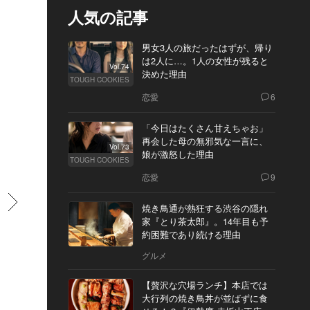
人気の記事
男女3人の旅だったはずが、帰り
は2人に…。1人の女性が残ると
Vol.74
決めた理由
TOUGH COOKIES
恋愛
6
「今日はたくさん甘えちゃお」
再会した母の無邪気な一言に、
Vol.73
娘が激怒した理由
TOUGH COOKIES
恋愛
9
すすむ
焼き鳥通が熱狂する渋谷の隠れ
家『とり茶太郎』。14年目も予
約困難であり続ける理由
グルメ
【贅沢な穴場ランチ】本店では
大行列の焼き鳥丼が並ばずに食