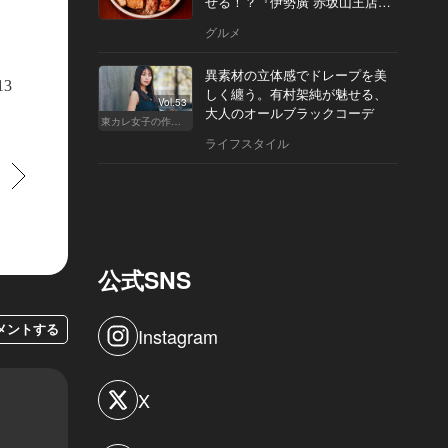
せる！？『伊勢廣 赤坂山王店』
へ
グルメ
（© Josie Withers Photography）
異素材の立体感でドレープを美
13
しく纏う。有村架純が魅せる、
Vol.53
大人のオールブラックコーデ
東カレ女子の作り方
ライフスタイル
すすむ
公式SNS
メントする
Instagram
X