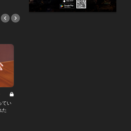
#旅行
#旅行
8
男と女の答えあわせ【A】 Vol.308
ってい
結婚願望ゼロだった27歳男性が、交
れた
際2年で突然プロポーズ。彼の心が
変わった“理由”とは
#小説