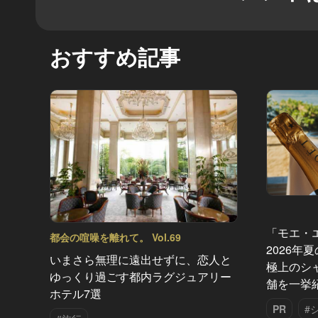
おすすめ記事
「モエ・
都会の喧噪を離れて。 Vol.69
2026年
いまさら無理に遠出せずに、恋人と
極上のシ
ゆっくり過ごす都内ラグジュアリー
舗を一挙
ホテル7選
PR
#