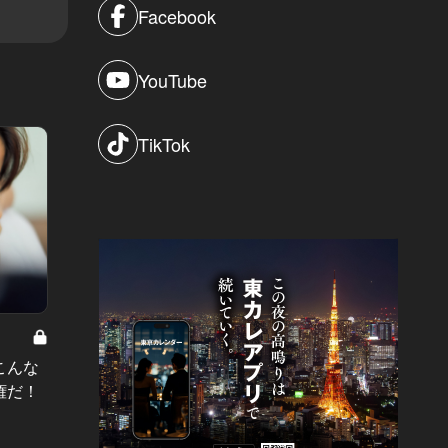
Facebook
YouTube
TikTok
都会の喧噪
パーフェクトフライト Vol.13
恋人と
こんな
円安だって怖くない！ハワイ通が教
緒ただ
権だ！
えてくれた、贅沢な自然の中で“癒し
い洋館
の旅”を