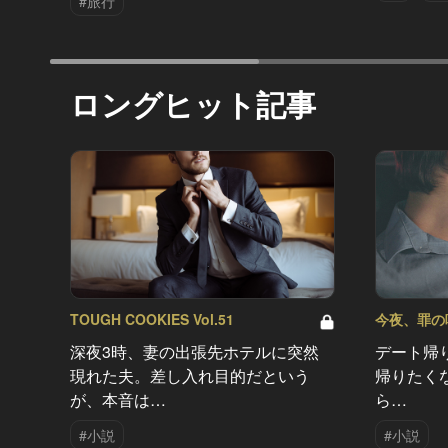
#旅行
ロングヒット記事
TOUGH COOKIES Vol.51
今夜、罪の味を
深夜3時、妻の出張先ホテルに突然
デート帰
現れた夫。差し入れ目的だという
帰りたく
が、本音は…
ら…
#小説
#小説