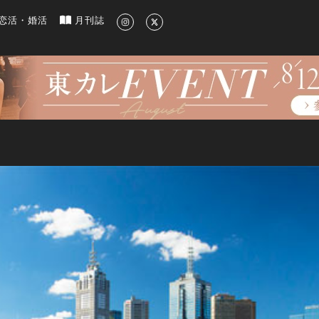
新のグルメ、洗練されたライフスタイル情報
恋活・婚活
月刊誌