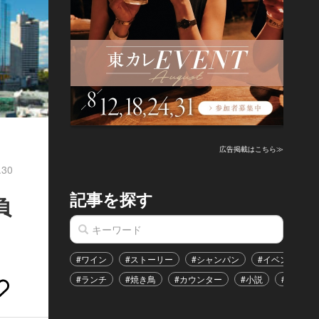
広告掲載はこちら≫
.30
記事を探す
負
#ワイン
#ストーリー
#シャンパン
#イベント
#ランチ
#焼き鳥
#カウンター
#小説
#恋愛