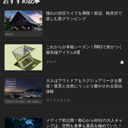
おすすめ記事
憧れの別荘ライフを満喫！那須、軽井沢で
楽しむ新グランピング
Vol.8
glamp
これからが本格シーズン！BBQで差がつく
最先端アイテム6選
グルメ
大人はアウトドアもラグジュアリーさを重
視！夜景と自然にうっとり癒やされる宿泊
体験
Vol.15
ライフスタイル
Editor's Choice～life style～
メディア初公開！都心から60分の大人キャ
ンプは、空間も食事も最高を極めていた！