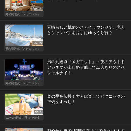
Vol.14
男の到達点『メガヨット』
素晴らしい眺めのスカイラウンジで、恋人
とシャンパンを片手にゆっくり寛ぐ
Vol.15
男の到達点『メガヨット』
男の到達点『メガヨット』：夜のアウトド
アシネマが楽しめる船上で二人きりのスペ
シャルナイト
Vol.11
男の到達点『メガヨット』
奥の手を伝授！大人は楽してピクニックの
準備をすべし！
Vol.1
Ｇ.Ｗ.の行楽に耳より情報
都心から車で1時間の葉山にできた“大人の