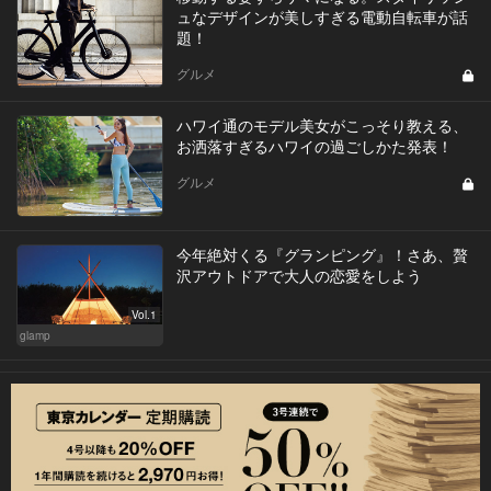
ュなデザインが美しすぎる電動自転車が話
題！
グルメ
ハワイ通のモデル美女がこっそり教える、
お洒落すぎるハワイの過ごしかた発表！
グルメ
今年絶対くる『グランピング』！さあ、贅
沢アウトドアで大人の恋愛をしよう
Vol.1
glamp