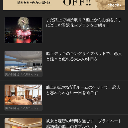
まだ路上で場所取り？船上からお酒を片手
に楽しむ贅沢花火プランをご紹介！
船上デッキのキングサイズベッドで、恋人
と延々と戯れる大人の休日を
Vol.13
男の到達点『メガヨット』
船上の広大なVIPルームのベッドで、恋人
と忘れられない一日を過ごす
Vol.16
男の到達点『メガヨット』
彼女と秘密の時間を過ごす、プライベート
感満載の船上のダブルベッド