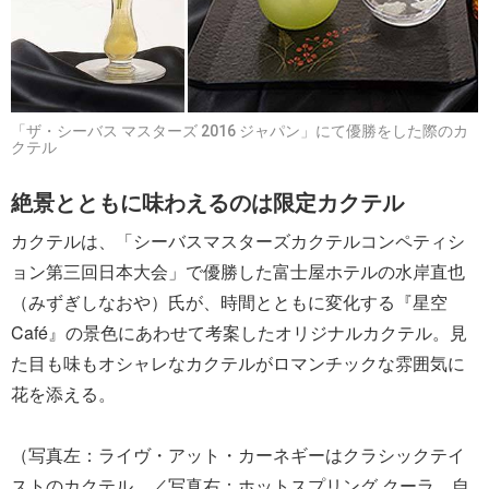
「ザ・シーバス マスターズ 2016 ジャパン」にて優勝をした際のカ
クテル
絶景とともに味わえるのは限定カクテル
カクテルは、「シーバスマスターズカクテルコンペティシ
ョン第三回日本大会」で優勝した富士屋ホテルの水岸直也
（みずぎしなおや）氏が、時間とともに変化する『星空
Café』の景色にあわせて考案したオリジナルカクテル。見
た目も味もオシャレなカクテルがロマンチックな雰囲気に
花を添える。
（写真左：ライヴ・アット・カーネギーはクラシックテイ
ストのカクテル。／写真右：ホットスプリング クーラ。自