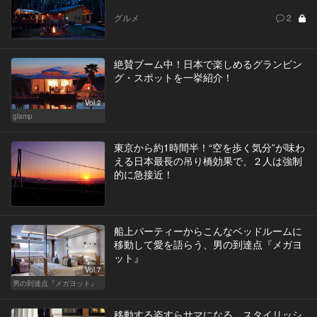
グルメ
2
絶賛ブーム中！日本で楽しめるグランピン
グ・スポットを一挙紹介！
Vol.2
glamp
東京から約1時間半！“空を歩く気分”が味わ
える日本最長の吊り橋効果で、２人は強制
的に急接近！
船上パーティーからこんなベッドルームに
移動して愛を語らう、男の到達点『メガヨ
ット』
Vol.7
男の到達点『メガヨット』
移動する姿すらサマになる。スタイリッシ