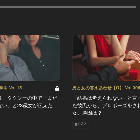
 Vol.15
男と女の答えあわせ【Q】 Vol.30
り、タクシーの中で「まだ
「結婚は考えられない」と言
ない」と23歳女が伝えた
た彼氏から、プロポーズをさ
女。勝因は？
#小説