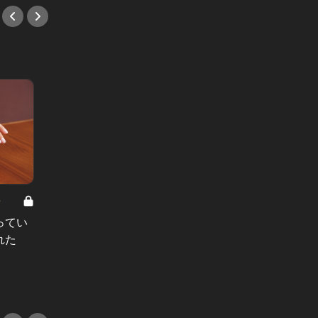
8
男と女の答えあわせ【A】 Vol.308
ってい
結婚願望ゼロだった27歳男性が、交
れた
際2年で突然プロポーズ。彼の心が
変わった“理由”とは
#小説