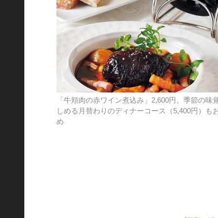
「牛頬肉の赤ワイン煮込み」2,600円。季節の味
しめる月替わりのディナーコース（5,400円）も
め