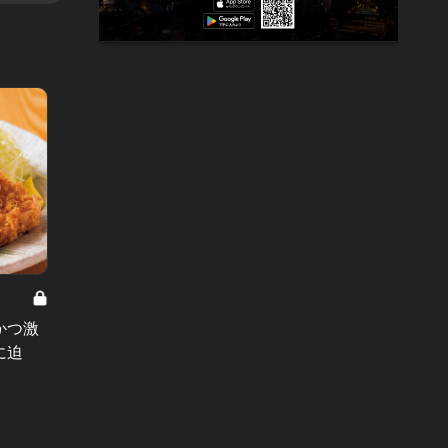
グルメ
ハレの日向け フレンチ・高級店 Vol.2
虜にし
靴のまま入っていいの？！とためら
かつ激
気で思え
う料亭感！経験値高めな女子が喜ぶ
に迫
#新店
フレンチはここだ！
#デート