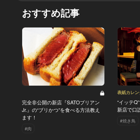
おすすめ記事
表紙カレンダー
“イッテQ
完全非公開の新店『SATOブリアン
新店で口
Jr.』の“ブリかつ”を食べる方法教え
ます！
#焼き鳥
#肉