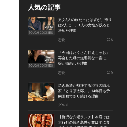
人気の記事
男女3人の旅だったはずが、帰り
は2人に…。1人の女性が残ると
Vol.74
決めた理由
TOUGH COOKIES
恋愛
6
「今日はたくさん甘えちゃお」
再会した母の無邪気な一言に、
Vol.73
娘が激怒した理由
TOUGH COOKIES
恋愛
9
焼き鳥通が熱狂する渋谷の隠れ
家『とり茶太郎』。14年目も予
約困難であり続ける理由
グルメ
【贅沢な穴場ランチ】本店では
大行列の焼き鳥丼が並ばずに食