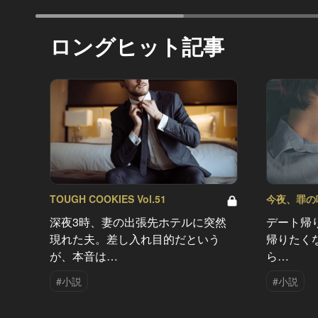
ロングヒット記事
TOUGH COOKIES Vol.51
今夜、罪の味を
深夜3時、妻の出張先ホテルに突然
デート帰
現れた夫。差し入れ目的だという
帰りたく
が、本音は…
ら…
#小説
#小説