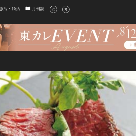
新のグルメ、洗練されたライフスタイル情報
恋活・婚活
月刊誌