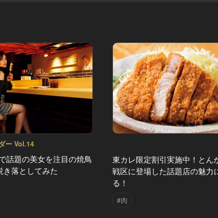
 Vol.14
”で話題の美女を注目の焼鳥
東カレ限定割引実施中！とん
説き落としてみた
戦区に登場した話題店の魅力
る！
#肉