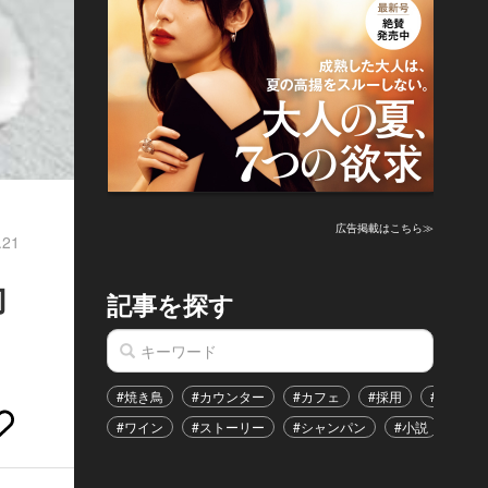
広告掲載はこちら≫
.21
向
記事を探す
#焼き鳥
#カウンター
#カフェ
#採用
#恋愛
#ワイン
#ストーリー
#シャンパン
#小説
#イ