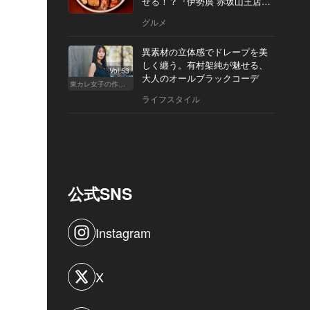
せる！？『伊勢廣 赤坂山王店』
へ
グルメ
異素材の立体感でドレープを美
しく纏う。有村架純が魅せる、
Vol.53
大人のオールブラックコーデ
東カレ女子の作り方
ライフスタイル
公式SNS
Instagram
X