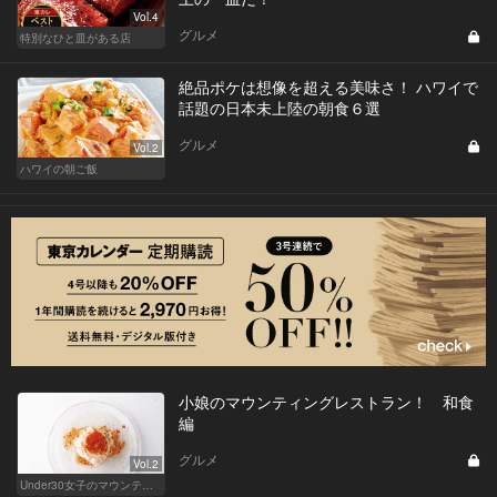
Vol.4
グルメ
特別なひと皿がある店
絶品ポケは想像を超える美味さ！ ハワイで
話題の日本未上陸の朝食６選
グルメ
Vol.2
ハワイの朝ご飯
小娘のマウンティングレストラン！ 和食
編
グルメ
Vol.2
Under30女子のマウンティングレストランバトル