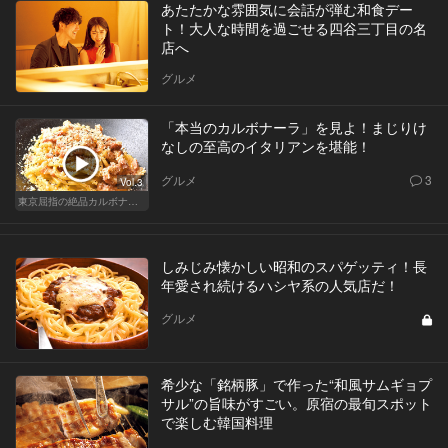
あたたかな雰囲気に会話が弾む和食デー
ト！大人な時間を過ごせる四谷三丁目の名
店へ
グルメ
「本当のカルボナーラ」を見よ！まじりけ
なしの至高のイタリアンを堪能！
グルメ
3
Vol.3
東京屈指の絶品カルボナーラ！すぐに行きたくなる美味しい人気店
しみじみ懐かしい昭和のスパゲッティ！長
年愛され続けるハシヤ系の人気店だ！
グルメ
希少な「銘柄豚」で作った“和風サムギョプ
サル”の旨味がすごい。原宿の最旬スポット
で楽しむ韓国料理