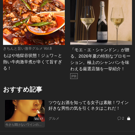
きちんと旨い激辛グルメ Vol.8
「モエ・エ・シャンドン」が贈
もはや地獄谷状態！ジュワ～と
る、2026年夏の特別なプロモー
熱い牛肉激辛煮が辛くて旨すぎ
ション。極上のシャンパンを味
る！
わえる厳選店舗を一挙紹介！
PR
おすすめ記事
ツウなお酒を知ってる女子は素敵！ワイン
好きな男性の気を引くネタはこれだ！
グルメ
2
Vol.17
今さら聞けないワインの基礎知識