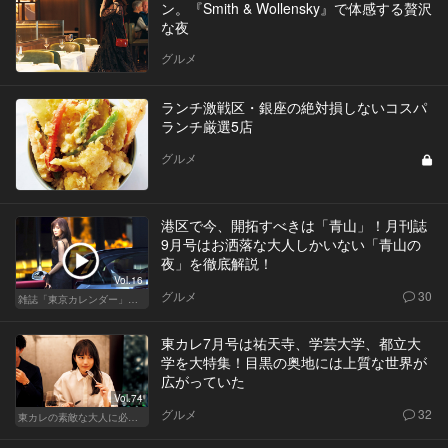
ン。『Smith & Wollensky』で体感する贅沢
な夜
グルメ
ランチ激戦区・銀座の絶対損しないコスパ
ランチ厳選5店
グルメ
港区で今、開拓すべきは「青山」！月刊誌
9月号はお洒落な大人しかいない「青山の
夜」を徹底解説！
Vol.16
グルメ
30
雑誌「東京カレンダー」特集
東カレ7月号は祐天寺、学芸大学、都立大
学を大特集！目黒の奥地には上質な世界が
広がっていた
Vol.74
グルメ
32
東カレの素敵な大人に必要なこと