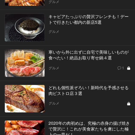
グルメ
キャビアたっぷりの贅沢フレンチも！デー
トで行きたい都内の新店5選
グルメ
寒いから外に出ずに自宅で美味しいものが
食べたい！絶品お取り寄せ鍋４選
グルメ
1
どれも個性派ぞろい！新時代を予感させる
肉ビストロ店３選
グルメ
2020年の肉初めは、究極の赤身の揚げ焼き
で贅沢に！これが美食家たちを虜にした極
上の一皿だ！