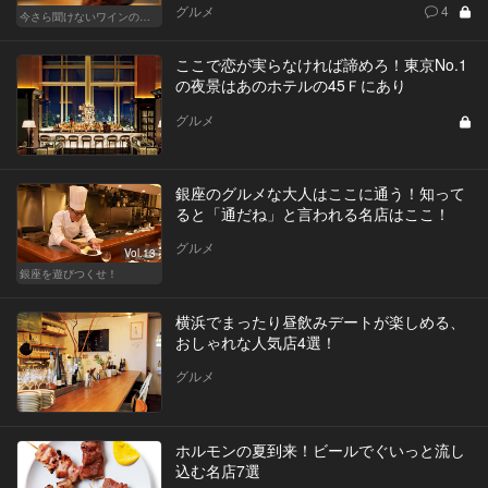
グルメ
4
今さら聞けないワインの基礎知識
ここで恋が実らなければ諦めろ！東京No.1
の夜景はあのホテルの45Ｆにあり
グルメ
銀座のグルメな大人はここに通う！知って
ると「通だね」と言われる名店はここ！
グルメ
Vol.13
銀座を遊びつくせ！
横浜でまったり昼飲みデートが楽しめる、
おしゃれな人気店4選！
グルメ
ホルモンの夏到来！ビールでぐいっと流し
込む名店7選