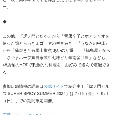
ー。
◆
この他、『虎ノ門とだか』から「青唐辛子とホアジャオを
使った鴨とらっきょゴーヤの生春巻き」『うなぎの中庄』
から「蒲焼きと有馬山椒煮 あいのり重」、『福島屋』から
「さつまハーブ鶏自家製生七味ピリ辛南蛮弁当」なども。
48店舗のHOTで刺激的な料理を、お好みで選んで堪能でき
る。
参加店舗情報の詳細は
公式サイト
で紹介中！「虎ノ門ヒル
ズ SUPER SPICY SUMMER 2024」は７/19（金）～９/１
（日）までの期間限定開催。
応募フォームはこちら＞＞