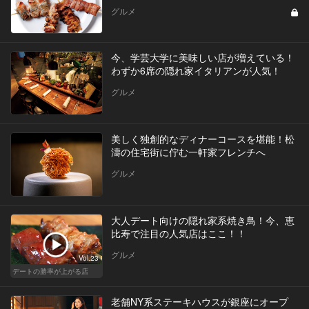
グルメ
今、学芸大学に美味しい店が増えている！
わずか6席の隠れ家イタリアンが人気！
グルメ
美しく独創的なディナーコースを堪能！松
濤の住宅街に佇む一軒家フレンチへ
グルメ
大人デート向けの隠れ家系焼き鳥！今、恵
比寿で注目の人気店はここ！！
グルメ
Vol.23
デートの勝率が上がる店
老舗NY系ステーキハウスが銀座にオープ