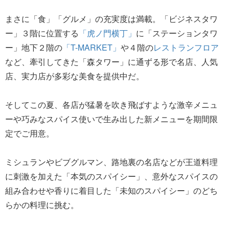
まさに「食」「グルメ」の充実度は満載。「ビジネスタワ
ー」３階に位置する
「虎ノ門横丁」
に「ステーションタワ
ー」地下２階の
「T-MARKET」
や４階の
レストランフロア
など、牽引してきた「森タワー」に通ずる形で名店、人気
店、実力店が多彩な美食を提供中だ。
そしてこの夏、各店が猛暑を吹き飛ばすような激辛メニュ
ーや巧みなスパイス使いで生み出した新メニューを期間限
定でご用意。
ミシュランやビブグルマン、路地裏の名店などが王道料理
に刺激を加えた「本気のスパイシー」、意外なスパイスの
組み合わせや香りに着目した「未知のスパイシー」のどち
らかの料理に挑む。