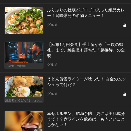
ぷりぷりの牡蠣がゴロゴロ入った絶品カレ
ー！旨味爆発の名物メニュー！
グルメ
【麻布1万円会食】手土産から「三度の御
礼」まで、編集長も落ちた「超接待」の全
貌
Vol.12
グルメ
「会食」の神髄。
うどん偏愛ライターが唸った！ 白金のムッ
シュって何だ？
グルメ
Vol.3
編集者と“うどん”は、コシと粘りが大切です
幸せホルモン、肥満予防、更には美肌成分
まで！？赤ワインを飲めば、もういいこと
しかない！
Vol.13