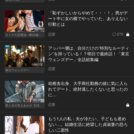
「恥ずかしいからやめて・・・！」男がデ
ート中に女の横でやっていた、ありえない
行動とは
Vol.71
恋愛
279
オトナの恋愛論～解説編～
アッパー層は、自分だけの”特別なルーティ
ン”を持っている！？明日で最終話！「東京
ウェンズデー」全話総集編
Vol.12
恋愛
東京ウェンズデー
幼稚舎出身、大手商社勤務の彼に気に入ら
れてデート。絶対逃したくないと思ったの
に…
Vol.128
恋愛
男と女の答えあわせ【Q】
もう1人の私：夫が冷たい、子どもも産め
ない…。結婚生活に絶望した貞淑妻の恐ろ
しい二面性