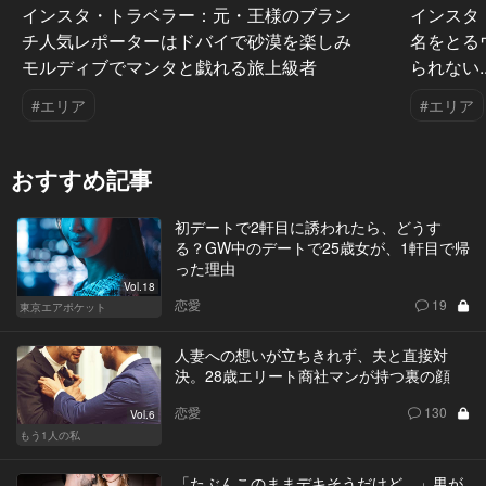
インスタ・トラベラー：元・王様のブラン
インスタ
チ人気レポーターはドバイで砂漠を楽しみ
名をとる
モルディブでマンタと戯れる旅上級者
られない..
#エリア
#エリア
おすすめ記事
初デートで2軒目に誘われたら、どうす
る？GW中のデートで25歳女が、1軒目で帰
った理由
Vol.18
恋愛
19
東京エアポケット
人妻への想いが立ちきれず、夫と直接対
決。28歳エリート商社マンが持つ裏の顔
恋愛
130
Vol.6
もう1人の私
「たぶんこのままデキそうだけど…」男が