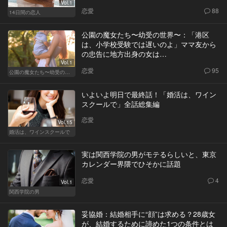
Vol.1
恋愛
88
14日間の恋人
公園の魔女たち〜幼受の世界〜：「港区
は、小学校受験では遅いのよ」ママ友から
の忠告に地方出身の女は…
Vol.1
恋愛
95
公園の魔女たち〜幼受の世界〜
いよいよ明日で最終話！「婚活は、ワイン
スクールで」全話総集編
恋愛
Vol.15
婚活は、ワインスクールで
実は関西学院の男がモテるらしいと、東京
カレンダー界隈でひそかに話題
恋愛
4
Vol.1
関西学院の男
妥協婚：結婚相手に“顔”は求める？28歳女
が、結婚するために諦めた1つの条件とは