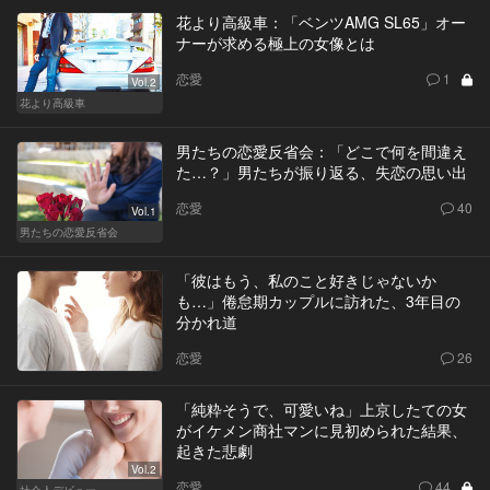
花より高級車：「ベンツAMG SL65」オー
ナーが求める極上の女像とは
恋愛
1
Vol.2
花より高級車
男たちの恋愛反省会：「どこで何を間違え
た…？」男たちが振り返る、失恋の思い出
恋愛
40
Vol.1
男たちの恋愛反省会
「彼はもう、私のこと好きじゃないか
も…」倦怠期カップルに訪れた、3年目の
分かれ道
恋愛
26
「純粋そうで、可愛いね」上京したての女
がイケメン商社マンに見初められた結果、
起きた悲劇
Vol.2
恋愛
44
社会人デビュー