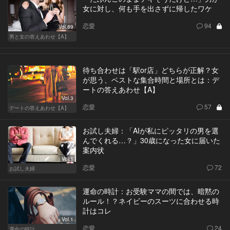
女に対し、何も手を出さずに帰したワケ
恋愛
94
Vol.89
男と女の答えあわせ【A】
待ち合わせは「駅or店」どちらが正解？女
が思う、ベストな集合時間と場所とは：デ
ートの答えあわせ【A】
Vol.3
恋愛
57
デートの答えあわせ【A】
お試し夫婦：「AIが私にピッタリの男を選
んでくれる…？」30歳になった女に届いた
案内状
Vol.1
恋愛
72
お試し夫婦
運命の時計：お受験ママの間では、暗黙の
ルール！？ネイビーのスーツに合わせる時
計はコレ
Vol.1
恋愛
24
運命の時計