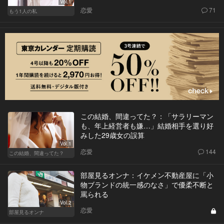
Vol.1
恋愛
71
もう1人の私
この結婚、間違ってた？：「サラリーマン
も、年上経営者も嫌…」結婚相手を選り好
みした29歳女の誤算
Vol.1
恋愛
144
この結婚、間違ってた？
部屋見るオンナ：イケメン不動産屋に「小
物ブランドの統一感のなさ」で優柔不断と
罵られる
Vol.2
恋愛
部屋見るオンナ