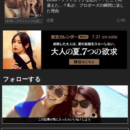
違えた…？私が、プロポーズの瞬間に涙し
た理由
Vol.1
恋愛
50
LESS～プラトニックな恋人～
フォローする
この記事が気に入ったらいいね！しよう