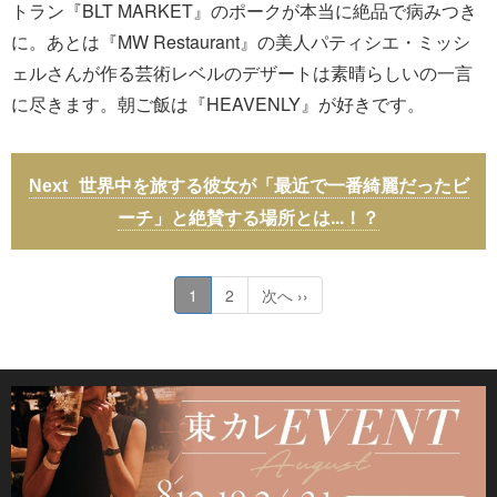
トラン『BLT MARKET』のポークが本当に絶品で病みつき
に。あとは『MW Restaurant』の美人パティシエ・ミッシ
ェルさんが作る芸術レベルのデザートは素晴らしいの一言
に尽きます。朝ご飯は『HEAVENLY』が好きです。
世界中を旅する彼女が「最近で一番綺麗だったビ
ーチ」と絶賛する場所とは...！？
1
2
次へ ››