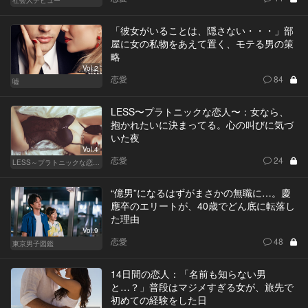
「彼女がいることは、隠さない・・・」部
屋に女の私物をあえて置く、モテる男の策
略
Vol.2
恋愛
84
嘘
LESS〜プラトニックな恋人〜：女なら、
抱かれたいに決まってる。心の叫びに気づ
いた夜
Vol.4
恋愛
24
LESS～プラトニックな恋人～
“億男”になるはずがまさかの無職に…。慶
應卒のエリートが、40歳でどん底に転落し
た理由
Vol.9
恋愛
48
東京男子図鑑
14日間の恋人：「名前も知らない男
と…？」普段はマジメすぎる女が、旅先で
初めての経験をした日