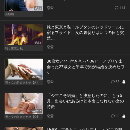
恋愛
114
Vol.1
妥協婚
靴と東京と私：ルブタンのレッドソールに
宿るプライド。女の裏切りはいつの日も突
然…
Vol.1
恋愛
靴と東京と私
30歳女と4年付き合ったあと、アプリで出
会った27歳女と半年で男が結婚を決めたワ
ケ
Vol.282
恋愛
68
男と女の答えあわせ【A】
「今年こそ結婚」と決意したのに、もう5
月。出会いはあるけど本命になれない女の
特徴
Vol.215
恋愛
20
男と女の答えあわせ【Q】
LESS～プラトニックな恋人～：どこで間