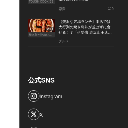
TOUGH COOKIES
恋愛
9
【贅沢な穴場ランチ】本店では
大行列の焼き鳥丼が並ばずに食
Vol.7
せる！？『伊勢廣 赤坂山王店』
焼き鳥が艶めいてきた
へ
グルメ
公式SNS
Instagram
X