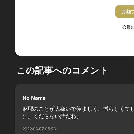
月額
会員
この記事へのコメント
No Name
麻耶のことが大嫌いで羨ましく、憎らしくて
に。くだらない話だわ。
2022/06/07 05:26