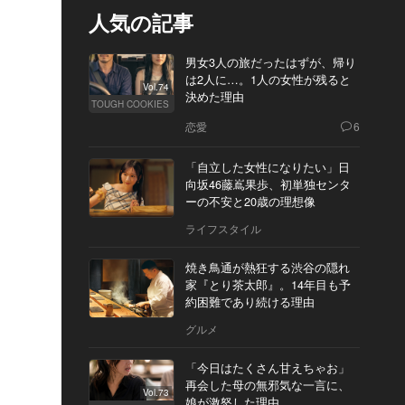
人気の記事
男女3人の旅だったはずが、帰り
は2人に…。1人の女性が残ると
Vol.74
決めた理由
TOUGH COOKIES
恋愛
6
「自立した女性になりたい」日
向坂46藤嶌果歩、初単独センタ
ーの不安と20歳の理想像
ライフスタイル
焼き鳥通が熱狂する渋谷の隠れ
家『とり茶太郎』。14年目も予
約困難であり続ける理由
グルメ
「今日はたくさん甘えちゃお」
再会した母の無邪気な一言に、
Vol.73
娘が激怒した理由