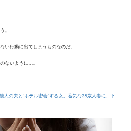
まう。
れない行動に出てしまうものなのだ。
とのないように…。
他人の夫と“ホテル密会”する女。呑気な35歳人妻に、下