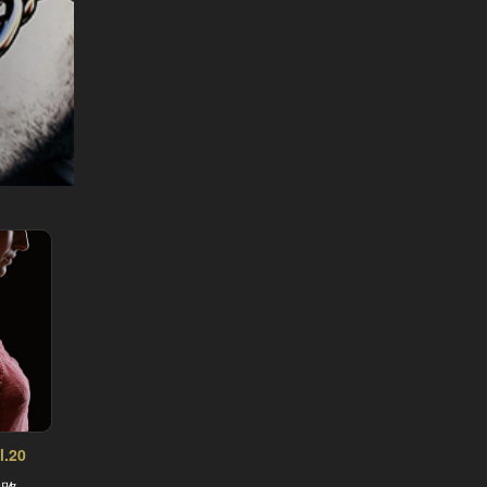
.20
トラップ～嵌められた男と女～ Vol.19
トラップ