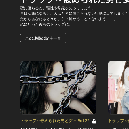
恋に落ちると、理性や常識を失ってしまう。
盲目状態になると、人はときに信じられない行動に出てしまうも
だからあなたもどうか、引っ掛かることのないように…。
恋に狂った彼らのトラップに。
この連載の記事一覧
トラップ～嵌められた男と女～ Vol.22
トラップ～嵌