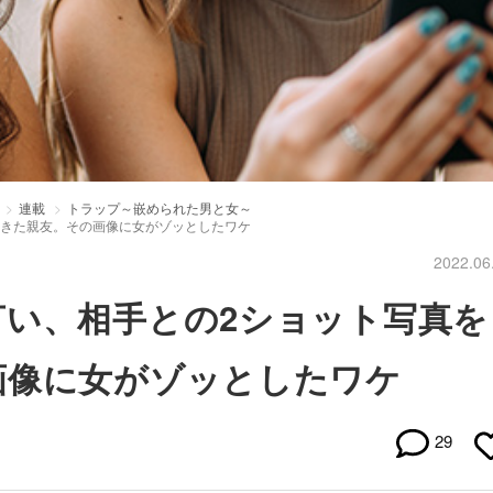
連載
トラップ～嵌められた男と女～
てきた親友。その画像に女がゾッとしたワケ
2022.06
言い、相手との2ショット写真を
画像に女がゾッとしたワケ
29