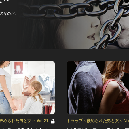
のなのだ。
トラップ～嵌められた男と女～ Vol
められた男と女～ Vol.21