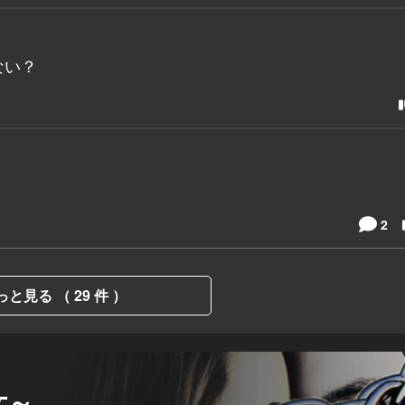
くない？
2
っと見る （ 29 件 ）
女～