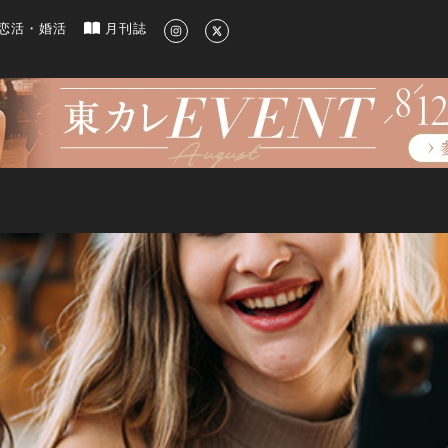
新のグルメ、洗練されたライフスタイル情報
恋活・婚活
月刊誌