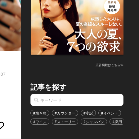
広告掲載はこちら≫
.07
記事を探す
#焼き鳥
#カウンター
#小説
#イベント
#港区
#ワイン
#ストーリー
#シャンパン
#採用
#恋