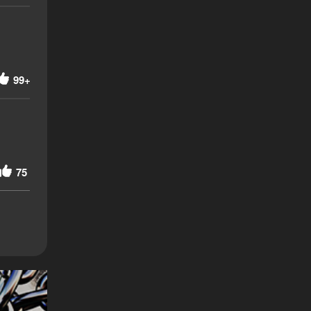
99+
75