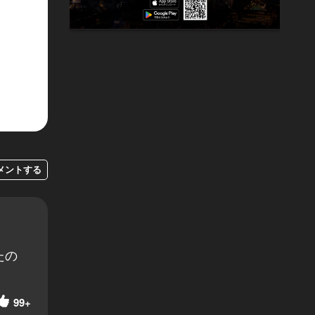
メントする
たの
99+