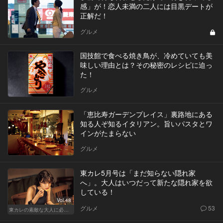
感」が！恋人未満の二人には目黒デートが
正解だ！
グルメ
国技館で食べる焼き鳥が、冷めていても美
味しい理由とは？その秘密のレシピに迫っ
た！
グルメ
「恵比寿ガーデンプレイス」裏路地にある
知る人ぞ知るイタリアン。旨いパスタとワ
インがたまらない
グルメ
東カレ5月号は「まだ知らない隠れ家
へ」。大人はいつだって新たな隠れ家を欲
している！
Vol.48
グルメ
53
東カレの素敵な大人に必要なこと