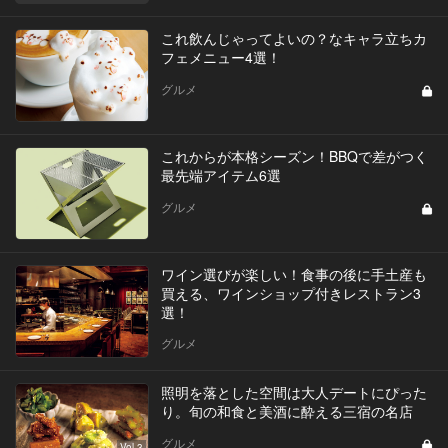
これ飲んじゃってよいの？なキャラ立ちカ
フェメニュー4選！
グルメ
これからが本格シーズン！BBQで差がつく
最先端アイテム6選
グルメ
ワイン選びが楽しい！食事の後に手土産も
買える、ワインショップ付きレストラン3
選！
グルメ
照明を落とした空間は大人デートにぴった
り。旬の和食と美酒に酔える三宿の名店
グルメ
Vol.3