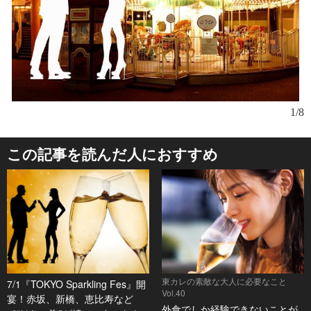
写
1/8
この記事を読んだ人におすすめ
東カレの素敵な大人に必要なこと
7/1『TOKYO Sparkling Fes』開
Vol.40
宴！赤坂、新橋、恵比寿など
外食でしか経験できないことが