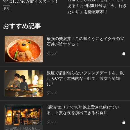
で“はしご泡”が続々スタート！
ある！月刊誌9月号は「今、行き
PR
たい店」を徹底取材！
おすすめ記事
最強の贅沢丼！この輝くうにとイクラの宝
石丼が旨すぎる！
グルメ
銀座で肩肘張らないフレンチデートを。親
しみやすく本格的な一軒で、彼女も笑顔
に！
グルメ
"裏渋"エリアで10年以上愛され続けてい
る、上質な夜を演出できる和食店
グルメ
Vol.10
これが東カレが認めるとっておきの和食店