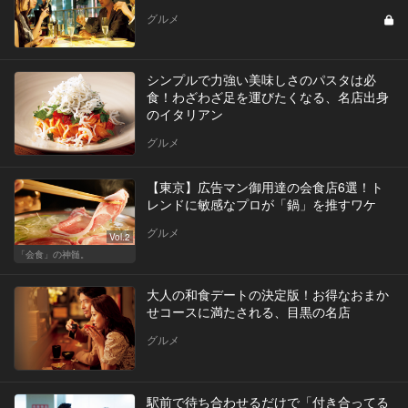
グルメ
シンプルで力強い美味しさのパスタは必
食！わざわざ足を運びたくなる、名店出身
のイタリアン
グルメ
【東京】広告マン御用達の会食店6選！ト
レンドに敏感なプロが「鍋」を推すワケ
グルメ
Vol.2
「会食」の神髄。
大人の和食デートの決定版！お得なおまか
せコースに満たされる、目黒の名店
グルメ
駅前で待ち合わせるだけで「付き合ってる