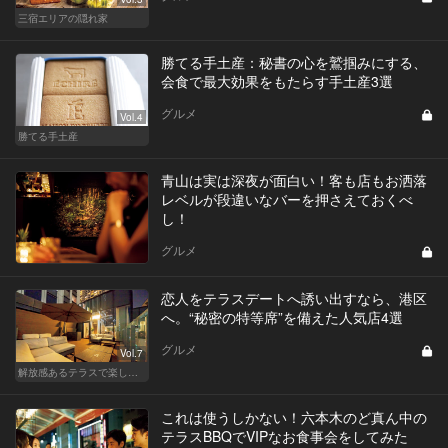
三宿エリアの隠れ家
勝てる手土産：秘書の心を鷲掴みにする、
会食で最大効果をもたらす手土産3選
グルメ
Vol.4
勝てる手土産
青山は実は深夜が面白い！客も店もお洒落
レベルが段違いなバーを押さえておくべ
し！
グルメ
恋人をテラスデートへ誘い出すなら、港区
へ。“秘密の特等席”を備えた人気店4選
グルメ
Vol.7
解放感あるテラスで楽しく飲める東京の人気店
これは使うしかない！六本木のど真ん中の
テラスBBQでVIPなお食事会をしてみた