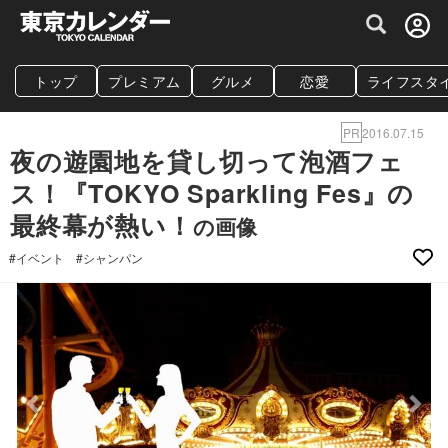
グルメ情報・プレミアムレストラン予約サイト
トップ
プレミアム
グルメ
恋愛
ライフスタ
PR
2016.07.15
夜の遊園地を貸し切って泡酒フェ
ス！『TOKYO Sparkling Fes』の
最終幕が熱い！
の画像
#イベント
#シャンパン