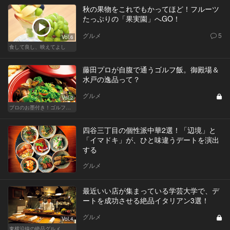
秋の果物をこれでもかってほど！フルーツ
たっぷりの「果実園」へGO！
グルメ
5
Vol.6
食して良し、映えてよし
藤田プロが自腹で通うゴルフ飯。御殿場＆
水戸の逸品って？
グルメ
Vol.2
プロのお墨付き！ゴルフ帰りの絶品グルメ
四谷三丁目の個性派中華2選！「辺境」と
「イマドキ」が、ひと味違うデートを演出
する
グルメ
最近いい店が集まっている学芸大学で、デ
ートを成功させる絶品イタリアン3選！
グルメ
Vol.4
東横沿線の絶品グルメ