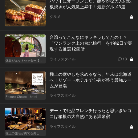
ハワイにオープンした、艶やかな大人の鉄
板焼きが人気急上昇中！最新グルメ3選
グルメ
台湾ってこんなにキラキラしてたの！？
「ワンランク上の台北旅行」を1泊2日で実
現する厳選12箇所
Vol.2
ライフスタイル
13
休日ジェットセッター【厳選スポット編】
極上の癒やしを求めるなら、年末は北海道
へ！リゾートホテルで心身が整う最強ルー
ムが登場
Vol.16
ライフスタイル
Editor's Choice～hotel～
デートで絶品フレンチ行ったと思いきやコ
コは箱根の大自然にある温泉宿
ライフスタイル
Vol.3
極上の旅荘が奏でる美しき寛ぎ