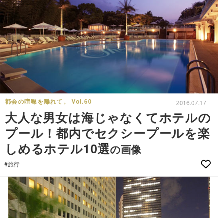
都会の喧噪を離れて。 Vol.60
2016.07.17
大人な男女は海じゃなくてホテルの
プール！都内でセクシープールを楽
しめるホテル10選
の画像
#旅行