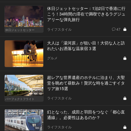
休日ジェットセッター：1泊2日で香港に行
こう！34時間の滞在で満喫できるラグジュ
アリーな弾丸旅行
Vol.1
ライフスタイル
47
休日ジェットセッター
大人は「湯河原」が狙い目！大切な人と訪
れたいお洒落な温泉宿３選
グルメ
超レアな世界遺産のホテルに泊まり、大聖
堂を眺めて昼飲み！贅沢な時を過ごすイタ
リア旅15選
Vol.10
ライフスタイル
パーフェクトフライト
幻となった、成田と羽田をつなぐ「都心直
通線」。必要性はあるのか？
ライフスタイル
Vol.2