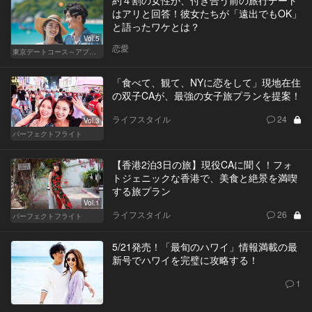
約４割の女性が、付き合う前の旅行デート
はアリと回答！彼女たちが「遠出でもOK」
と語ったワケとは？
Vol.5
恋愛
東京デートコース～アプリで始まる恋～
「食べて、観て、NYに恋をして」現地在住
の双子CAが、最強の女子旅プランを提案！
ライフスタイル
24
Vol.3
パーフェクトフライト
【香港2泊3日の旅】現役CAに聞く！フォ
トジェニックな香港で、美食と絶景を満喫
する旅プラン
Vol.1
ライフスタイル
26
パーフェクトフライト
5/21発売！「最旬のハワイ」情報満載の最
新号でハワイを完璧に攻略する！
1