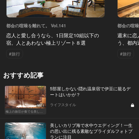
都会の喧噪を離れて。 Vol.141
都会の喧噪を
恋人と愛し合うなら、1日限定10組以下の
週末に恋
宿。人とあわない極上リゾート８選
う、都内
#旅行
#旅行
おすすめ記事
5部屋しかない隠れ温泉宿で伊豆に籠るデ
ートはいかが？
ライフスタイル
Vol.1
極上の旅荘が奏でる美しき寛ぎ
美しいカリブ海で水中ウエディング！一生
の思い出に残る素敵なブライダルフォトプ
ランに注目