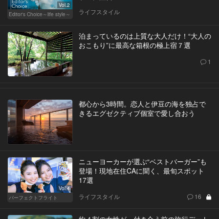
Vol.2
ライフスタイル
Editor's Choice～life style～
泊まっているのは上質な大人だけ！“大人の
おこもり”に最高な箱根の極上宿７選
1
都心から3時間。恋人と伊豆の海を独占で
きるエグゼクティブ個室で愛し合おう
ニューヨーカーが選ぶ“ベストバーガー”も
登場！現地在住CAに聞く、最旬スポット
17選
Vol.4
ライフスタイル
16
パーフェクトフライト