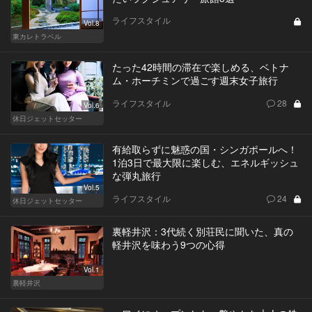
ライフスタイル
Vol.8
東カレトラベル
たった42時間の滞在で楽しめる、ベトナ
ム・ホーチミンで過ごす週末女子旅行
ライフスタイル
28
Vol.6
休日ジェットセッター
有給取らずに魅惑の国・シンガポールへ！
1泊3日で最大限に楽しむ、エネルギッシュ
な弾丸旅行
Vol.5
ライフスタイル
24
休日ジェットセッター
裏軽井沢：3代続く別荘民に聞いた、真の
軽井沢を味わう9つの心得
Vol.1
裏軽井沢