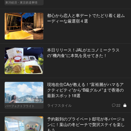
東洋経済・東京鉄道事情
都心から恋人と車デートでたどり着く超ム
ーディーな厳選宿４選
本日リリース！JALがエコノミークラス
の”機内食”に本気を見せてきた！
現地在住CAが教える！“富裕層がハマるア
クティビティ”から“B級グルメ”まで香港の
最新スポット18選
Vol.2
ライフスタイル
22
パーフェクトフライト
予約殺到のプライベート邸宅が冬バージョ
ンに！葉山の冬ビーチで贅沢ステイを楽し
もう