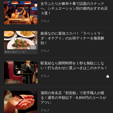
女子ふたりが麻布十番で話題のスナック
へ。シチュエーション別の都内おすすめ店
３選！
グルメ
銀座なのに最強コスパ！『ラベットラ・
ダ・オチアイ』のお得ディナーを徹底解
剖！
Vol.4
グルメ
銀座を遊びつくせ！
駅直結なら隙間時間を１秒も無駄にしな
い！打ち合わせに選ぶべきはこのホテル！
グルメ
蒲田の有名店『初音鮨』で若手職人が握
る！通常の半額以下・8,800円のコースが
アツい
グルメ