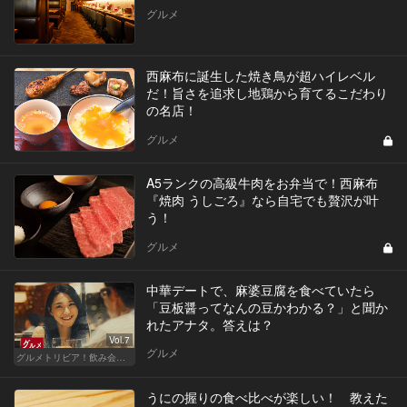
グルメ
西麻布に誕生した焼き鳥が超ハイレベル
だ！旨さを追求し地鶏から育てるこだわり
の名店！
グルメ
A5ランクの高級牛肉をお弁当で！西麻布
『焼肉 うしごろ』なら自宅でも贅沢が叶
う！
グルメ
中華デートで、麻婆豆腐を食べていたら
「豆板醤ってなんの豆かわかる？」と聞か
れたアナタ。答えは？
Vol.7
グルメ
グルメトリビア！飲み会やデートで会話のネタになるQ＆A
うにの握りの食べ比べが楽しい！ 教えた