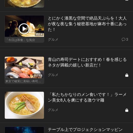
とにかく漆黒な空間で絶品天ぷらを！大人
が夜な夜な集う秘密基地が麻布十番にあっ
た！
Vol.4
グルメ
3
「今日は和食」な気分
青山の寿司デートにおすすめ！春を感じる
ネタが満載の嬉しい新店だ！
グルメ
Vol.18
東京で確実に美味い寿司はここだ！
「私たちかなりのメン食いです！」ラーメ
ン美女8人を虜にする激ウマ麺
グルメ
テーブル上でプロジェクションマッピン