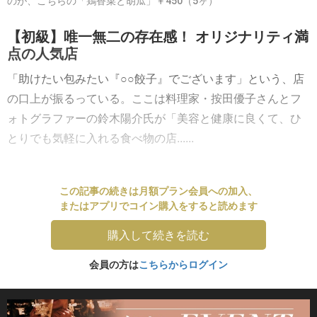
のが、こちらの「鶏香菜と胡瓜」￥450（5ヶ）
【初級】唯一無二の存在感！ オリジナリティ満
点の人気店
「助けたい包みたい『○○餃子』でございます」という、店
の口上が振るっている。ここは料理家・按田優子さんとフ
ォトグラファーの鈴木陽介氏が「美容と健康に良くて、ひ
とりでも気軽に入れる食べ物の店......
この記事の続きは月額プラン会員への加入、
またはアプリでコイン購入をすると読めます
購入して続きを読む
会員の方は
こちらからログイン