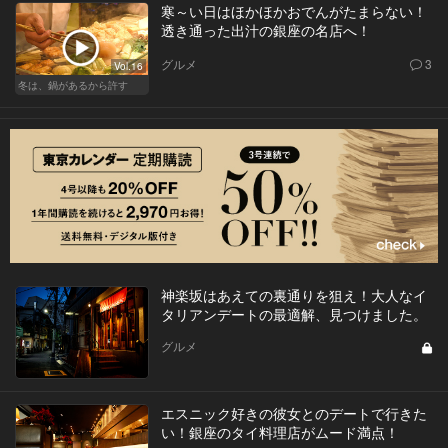
寒～い日はほかほかおでんがたまらない！
透き通った出汁の銀座の名店へ！
グルメ
3
Vol.16
冬は、鍋があるから許す
神楽坂はあえての裏通りを狙え！大人なイ
タリアンデートの最適解、見つけました。
グルメ
エスニック好きの彼女とのデートで行きた
い！銀座のタイ料理店がムード満点！