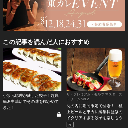
この記事を読んだ人におすすめ
ザ・プレミアム・モルツ マスターズ
小泉元総理が愛した餃子！超庶
ドリーム Vol.2
民派中華店でその味を確かめて
丸の内に期間限定で登場！ 極
きた！
上ビールと東カレ編集長監修の
イタリアすぎる餃子を楽しもう
PR