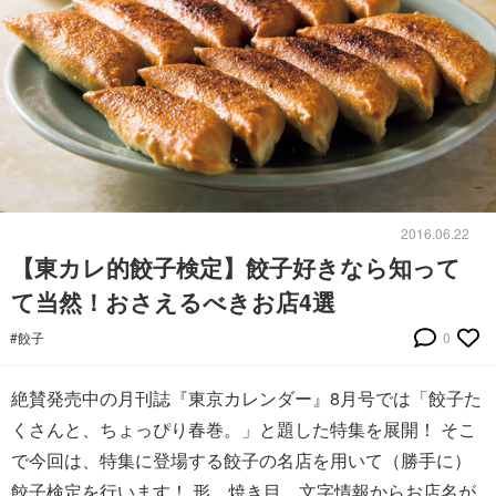
2016.06.22
【東カレ的餃子検定】餃子好きなら知って
て当然！おさえるべきお店4選
#餃子
0
絶賛発売中の月刊誌『東京カレンダー』8月号では「餃子た
くさんと、ちょっぴり春巻。」と題した特集を展開！ そこ
で今回は、特集に登場する餃子の名店を用いて（勝手に）
餃子検定を行います！ 形、焼き目、文字情報からお店名が