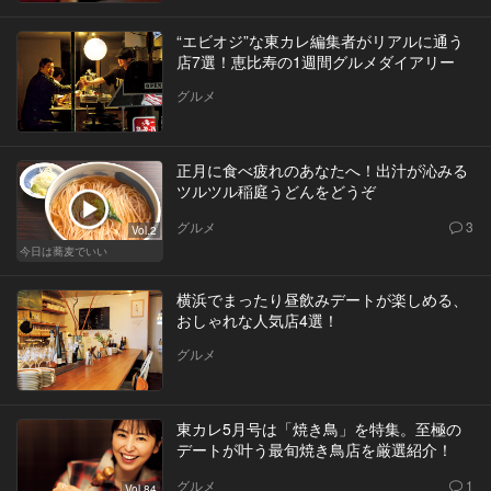
“エビオジ”な東カレ編集者がリアルに通う
店7選！恵比寿の1週間グルメダイアリー
グルメ
正月に食べ疲れのあなたへ！出汁が沁みる
ツルツル稲庭うどんをどうぞ
グルメ
3
Vol.2
今日は蕎麦でいい
横浜でまったり昼飲みデートが楽しめる、
おしゃれな人気店4選！
グルメ
東カレ5月号は「焼き鳥」を特集。至極の
デートが叶う最旬焼き鳥店を厳選紹介！
グルメ
1
Vol.84