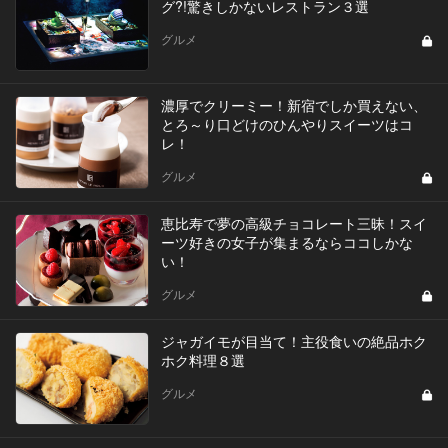
グ?!驚きしかないレストラン３選
グルメ
濃厚でクリーミー！新宿でしか買えない、
とろ～り口どけのひんやりスイーツはコ
レ！
グルメ
恵比寿で夢の高級チョコレート三昧！スイ
ーツ好きの女子が集まるならココしかな
い！
グルメ
ジャガイモが目当て！主役食いの絶品ホク
ホク料理８選
グルメ