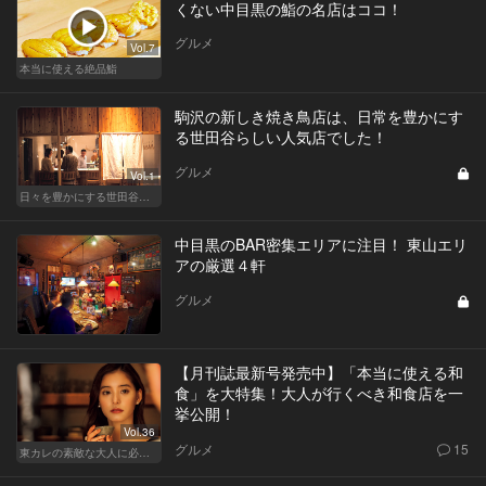
くない中目黒の鮨の名店はココ！
グルメ
Vol.7
本当に使える絶品鮨
駒沢の新しき焼き鳥店は、日常を豊かにす
る世田谷らしい人気店でした！
グルメ
Vol.1
日々を豊かにする世田谷の話題店
中目黒のBAR密集エリアに注目！ 東山エリ
アの厳選４軒
グルメ
【月刊誌最新号発売中】「本当に使える和
食」を大特集！大人が行くべき和食店を一
挙公開！
Vol.36
グルメ
15
東カレの素敵な大人に必要なこと