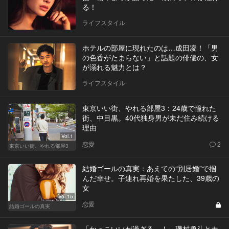
る！
ライフスタイル
ホテルの部屋に現れたのは…成田凌！「男
の色香がたまらない」と話題の俳優の、女
が溺れる魅力とは？
ライフスタイル
東京いい街、やれる部屋3：24歳で憧れた
街、中目黒。40代独身男が未だ住み続ける
理由
Vol.1
恋愛
2
東京いい街、やれる部屋3
結婚ゴールの真実：あえての“別居婚”で掴
んだ幸せ。子連れ再婚を果たした、39歳の
女
Vol.15
恋愛
結婚ゴールの真実
「かっこいいが過ぎる…！」磯村勇斗とホ