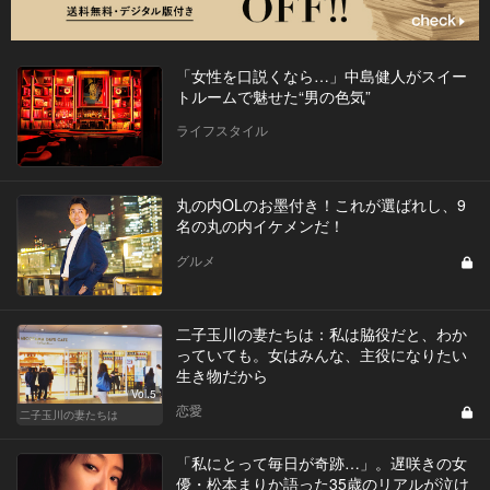
「女性を口説くなら…」中島健人がスイー
トルームで魅せた“男の色気”
ライフスタイル
丸の内OLのお墨付き！これが選ばれし、9
名の丸の内イケメンだ！
グルメ
二子玉川の妻たちは：私は脇役だと、わか
っていても。女はみんな、主役になりたい
生き物だから
Vol.5
恋愛
二子玉川の妻たちは
「私にとって毎日が奇跡…」。遅咲きの女
優・松本まりか語った35歳のリアルが泣け