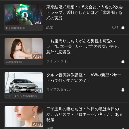
東京結婚式明細：1.5次会という名の2次会
トラップ。舌打ちしたいほど「非常識」な
式の実態
Vol.2
恋愛
1
東京結婚式明細
「お腹周りにお肉がある男性も可愛い
♡」“日本一美しいヒップ”の彼女が語る、
意外な恋愛観
Vol.65
ライフスタイル
金曜美女劇場
クルマ音痴調教講座：「VWの新型パサー
トって何がすごいの？」
ライフスタイル
Vol.8
サトータケシと編集部員 船山の"CAR GENTSへの道"
二子玉川の妻たちは：昨日の敵は今日の
友。カリスマ・サロネーゼが考えた、ある
秘策
Vol.12
恋愛