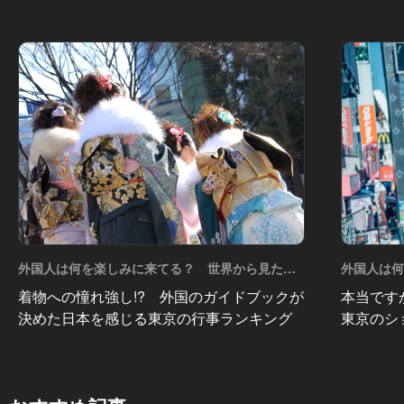
外国人は何を楽しみに来てる？ 世界から見た東
外国人は
京！ Vol.8
京！ Vol.6
着物への憧れ強し!? 外国のガイドブックが
本当です
決めた日本を感じる東京の行事ランキング
東京のシ