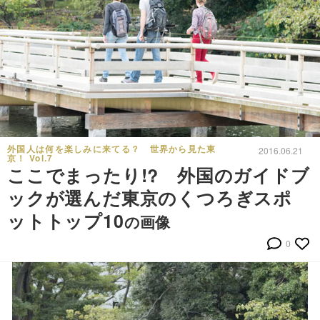
外国人は何を楽しみに来てる？ 世界から見た東
2016.06.21
京！ Vol.7
ここでまったり!? 外国のガイドブ
ックが選んだ東京のくつろぎスポ
ットトップ10
の画像
0