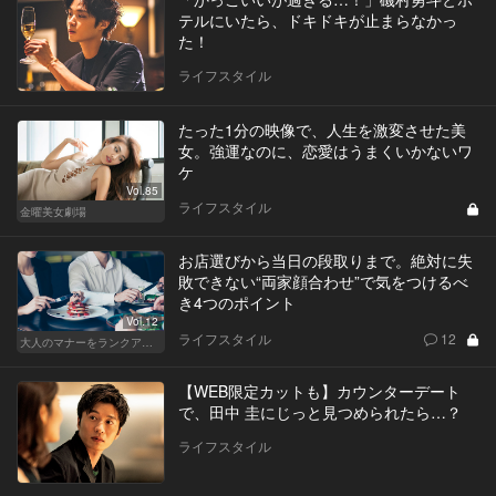
テルにいたら、ドキドキが止まらなかっ
た！
ライフスタイル
たった1分の映像で、人生を激変させた美
女。強運なのに、恋愛はうまくいかないワ
ケ
Vol.85
ライフスタイル
金曜美女劇場
お店選びから当日の段取りまで。絶対に失
敗できない“両家顔合わせ”で気をつけるべ
き4つのポイント
Vol.12
ライフスタイル
12
大人のマナーをランクアップせよ
【WEB限定カットも】カウンターデート
で、田中 圭にじっと見つめられたら…？
ライフスタイル