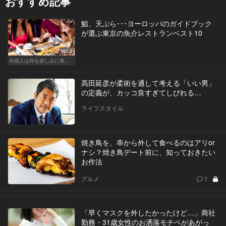
おすすめ記事
鮨、天ぷら･･･ヨーロッパのガイドブック
が選ぶ東京の魚介レストランベスト10
Vol.3
外国人は何を楽しみに来てる？ 世界から見た東京！
髙田延彦が柔術を通して考える「いい男」
の定義が、カッコ良すぎてしびれる…
ライフスタイル
焼き鳥を、串から外して食べるのはアリor
ナシ？焼き鳥デート前に、知っておきたい
お作法
グルメ
1
「早くマスクを外したかったけど…」商社
勤務・31歳女性のお洒落モチベがあがっ