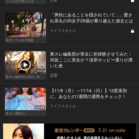
二子玉川の妻たちは
「男性にあることを隠されていて…」愛さ
れ系丸の内女子29歳が乗り越えた過去とは
ライフスタイル
Vol.9
東京リアル女子図鑑
東カレ編集部が美女に初体験させてみた：
何故ここに美女が？浅草ホッピー通りが湧
いた夜
Vol.1
恋愛
東カレ編集部が美女に初体験させてみた
【11/8（月）～11/14（日）】12星座別
に、あなたの1週間の運勢をチェック！
ライフスタイル
Vol.34
東カレ週間占い