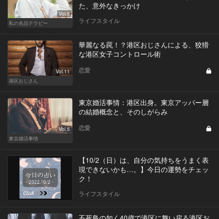
た、意外なきっかけ
Vol.8
ライフスタイル
私の名品テラピー
華麗なる罠！？港区おじさんによる、狡猾
な港区女子コントロール術
恋愛
Vol.11
港区おじさん
東京婚活事情：港区出身。東京アッパー層
の結婚概念と、そのしがらみ
恋愛
Vol.5
東京婚活事情
【10/2（日）は、自分の気持ちをうまく表
現できないかも…。】今日の運勢をチェッ
ク！
ライフスタイル
不死鳥の如く40歳で港区に舞い戻る港区お