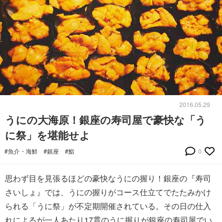
2016.05.29
うにの大海原！銀座の寿司屋で豪快な「う
に祭」を堪能せよ
#魚介・海鮮
#銀座
#鮨
0
思わず目を見張るほどの豪快なうにの握り！銀座の『寿司
さいしょ』では、うにの握りがコース仕立てでたたみかけ
られる「うに祭」が不定期開催されている。その日の仕入
れによるが一人あたり17貫のうに握りが銀座の寿司屋でい