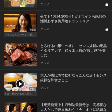
グルメ
夜でも10品4,200円！ビオワインも絶品の
瀬川あずさ御用達トラットリア
グルメ
Vol.3
ワインエキスパート・瀬川あずさの マリアージュを楽しむレストラン
とろける山形牛の虜に！センス抜群の絶品
イタリアンで、代々木上原の“抜け感”を楽
しむ
グルメ
大人が恵比寿で飲むならこんな店！センス
抜群な和食はここ！
グルメ
Vol.4
冬は、鍋があるから許す
【絶賛発売中】月刊誌最新号は、高感度な
大人たちで連日賑わう「今、まさに話題な