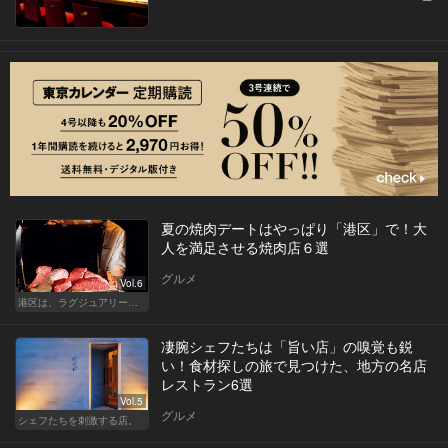
夏の焼肉デートはやっぱり「港区」で！大
人を満足させる焼肉店６選
グルメ
Vol.6
港区は、ラグジュアリーな焼肉デートにおすすめ
凄腕シェフたちは「旨い店」の嗅覚も鋭
い！食材探しの旅で見つけた、地方の名店
レストラン6選
Vol.5
グルメ
シェフたちを刺激する店。