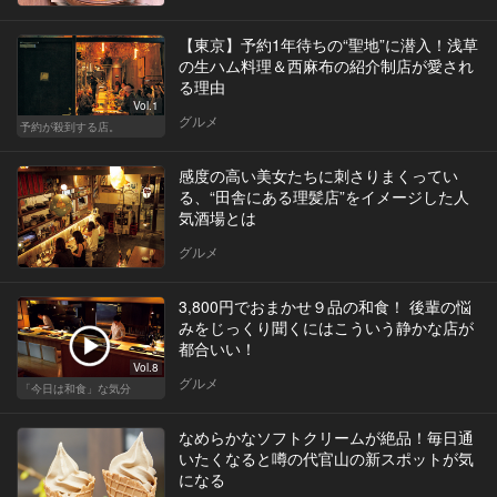
【東京】予約1年待ちの“聖地”に潜入！浅草
の生ハム料理＆西麻布の紹介制店が愛され
る理由
Vol.1
グルメ
予約が殺到する店。
感度の高い美女たちに刺さりまくってい
る、“田舎にある理髪店”をイメージした人
気酒場とは
グルメ
3,800円でおまかせ９品の和食！ 後輩の悩
みをじっくり聞くにはこういう静かな店が
都合いい！
Vol.8
グルメ
「今日は和食」な気分
なめらかなソフトクリームが絶品！毎日通
いたくなると噂の代官山の新スポットが気
になる