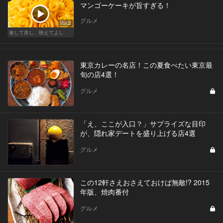
マンゴーケーキが旨すぎる！
グルメ
Vol.2
食して良し、映えてよし
東京カレーの名店！この夏食べたい東京最
旬の店4選！
グルメ
「え、ここが入口？」サプライズな目印
が、隠れ家デートを盛り上げる店4選
グルメ
この12軒さえおさえておけば無敵!? 2015
年版、焼肉番付
グルメ