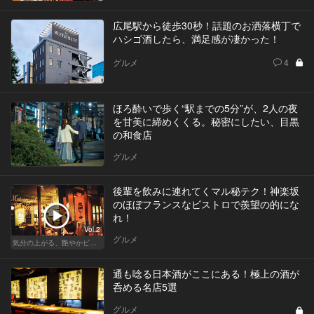
広尾駅から徒歩30秒！話題のお洒落横丁で
ハシゴ酒したら、満足感が凄かった！
グルメ
4
ほろ酔いで歩く“駅までの5分”が、2人の夜
を甘美に締めくくる。秘密にしたい、目黒
の和食店
グルメ
後輩を飲みに連れてくマル秘テク！神楽坂
のほぼフランスなビストロで羨望の的にな
れ！
Vol.2
グルメ
気分の上がる、艶やかビストロ
通も唸る日本酒がここにある！極上の酒が
呑める名店5選
グルメ