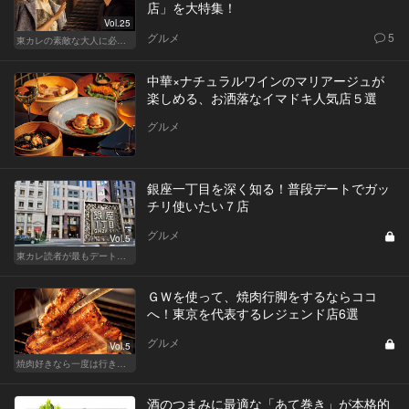
店」を大特集！
Vol.25
グルメ
5
東カレの素敵な大人に必要なこと
中華×ナチュラルワインのマリアージュが
楽しめる、お洒落なイマドキ人気店５選
グルメ
銀座一丁目を深く知る！普段デートでガッ
チリ使いたい７店
グルメ
Vol.5
東カレ読者が最もデートで使うエリア・銀座でデートに使える名店
ＧＷを使って、焼肉行脚をするならココ
へ！東京を代表するレジェンド店6選
グルメ
Vol.5
焼肉好きなら一度は行きたい、レジェンド的な有名店
酒のつまみに最適な「あて巻き」が本格的