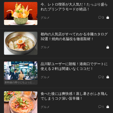
今、レトロ喫茶が大人気だ！たっぷり盛ら
れたプリンアラモードが絶品！
グルメ
3
都内の人気店がすべてわかる冷麺カタログ
32選！焼肉の名脇役を徹底取材！
グルメ
品川駅ユーザーに朗報！港南口でデートに
使える２軒は間違いなくココだ！
グルメ
2
Vol.4
新幹線の帰りにちょっと１杯！東京駅、品川からアクセスがいい人気店
食べた後には爽快感！蒸し暑さがふき飛ん
でしまうコク深い旨辛麺！
グルメ
1