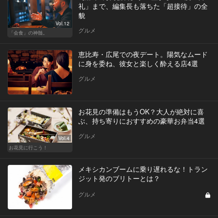
礼」まで、編集長も落ちた「超接待」の全
貌
Vol.12
グルメ
「会食」の神髄。
恵比寿・広尾での夜デート。陽気なムード
に身を委ね、彼女と楽しく酔える店4選
グルメ
お花見の準備はもうOK？大人が絶対に喜
ぶ、持ち寄りにおすすめの豪華お弁当4選
グルメ
Vol.4
お花見に行こう！
メキシカンブームに乗り遅れるな！トラン
ジット発のブリトーとは？
グルメ