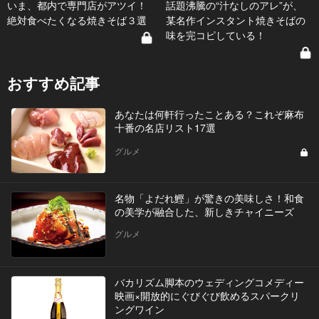
いま、都内で専門店がアツイ！
話題沸騰の“汁なしのアレ”が、
絶対食べたくなる焼きそば３選
某名作インスタント焼きそばの
味を完コピしている！
おすすめ記事
あなたは何軒行ったことある？これぞ麻布
十番の名店リスト17選
グルメ
名物「よだれ鰹」が驚きの美味しさ！和食
の美学が融合した、新しきチャイニーズ
グルメ
バカリズム脚本のウェディングコメディー
映画×開放的にぐびぐび飲めるスパークリ
ングワイン