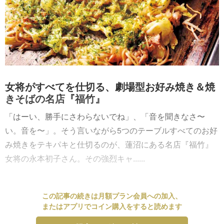
女将がすべてを仕切る、劇場型お好み焼き＆焼
きそばの名店『福竹』
「はーい、勝手にさわらないでね」、「音を聞きなさ〜
い。音を〜」。そう言いながら5つのテーブルすべてのお好
み焼きをテキパキと仕切るのが、蓮沼にある名店『福竹』
女将の永本初子さん。その強烈キャ......
この記事の続きは月額プラン会員への加入、
またはアプリでコイン購入をすると読めます