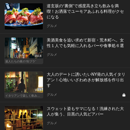
道玄坂の“裏側”で感度高き立ち飲みを満
喫！お洒落でユーモアあふれる料理がクセ
になる
グルメ
美酒美食を追い求めて新宿・荒木町へ。女
性１人でも気軽に入れるバーや食事処６選
グルメ
Vol.8
達人たちの夜の“街ブラ”
大人のデートに誘いたいNY発の人気イタリ
アン！心地いいざわめきが解放感を作り出
す
Vol.5
グルメ
イタリアンで楽しく飲み会！東京の人気店へ
スウェット姿もサマになる！洗練された大
人が集う、目黒の人気ビアバー
グルメ