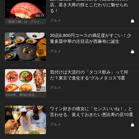
店。若き大将の技とこだわりに魅せられ
る！
Vol.11
グルメ
『銀座で鮨』は、グルメな大人のたしなみだ
30品6,800円コースの満足度がすごい！少
量多皿中華の注目店が西麻布に誕生
グルメ
気付けば大流行の「タコス飲み」って何
だ？東京で進化する“グルメタコス”5選
グルメ
Vol.9
2025年、最強の新店。
ワイン好きの彼女に「センスいいね！」と
言わせる、覚えておきたい恵比寿の店10選
グルメ