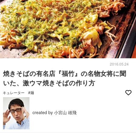
2016.05.24
焼きそばの有名店『福竹』の名物女将に聞
いた、激ウマ焼きそばの作り方
キュレーター
#麺
created by 小宮山 雄飛