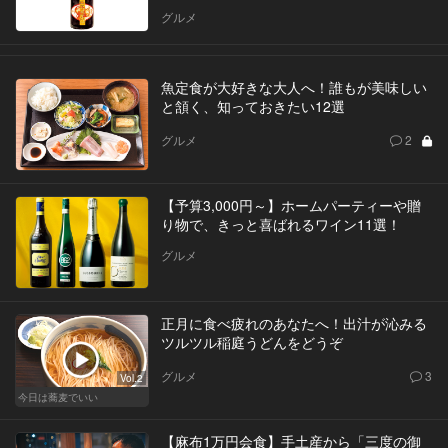
グルメ
魚定食が大好きな大人へ！誰もが美味しい
と頷く、知っておきたい12選
グルメ
2
【予算3,000円～】ホームパーティーや贈
り物で、きっと喜ばれるワイン11選！
グルメ
正月に食べ疲れのあなたへ！出汁が沁みる
ツルツル稲庭うどんをどうぞ
グルメ
3
Vol.2
今日は蕎麦でいい
【麻布1万円会食】手土産から「三度の御