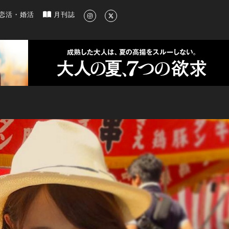
新のグルメ、洗練されたライフスタイル情報
恋活・婚活
月刊誌