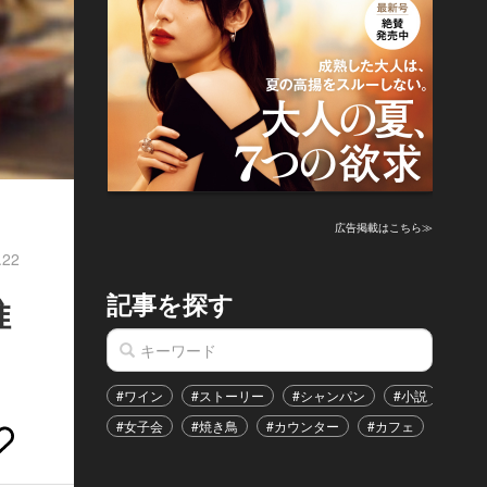
広告掲載はこちら≫
.22
記事を探す
推
#ワイン
#ストーリー
#シャンパン
#小説
#家
#女子会
#焼き鳥
#カウンター
#カフェ
#イベ