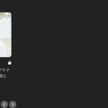
インスタの向こう側 Vol.1
やっぱり
インスタの向こう側：あの妄想ツイ
夏のお
グラマ
ート美女の一枚からの妄想
横浜の
望と
癒し旅
#友達
#ホテ