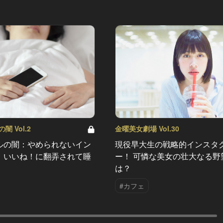
 Vol.2
金曜美女劇場 Vol.30
ルの闇：やめられないイン
現役早大生の戦略的インスタ
。いいね！に翻弄されて睡
ー！ 可憐な美女の壮大なる野
は？
#カフェ