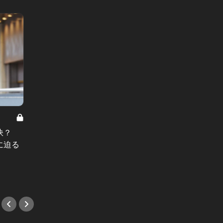
インスタグラマー50の秘密 Vol.6
インスタグ
秘訣？
グルメすぎるインスタグラマーが登
スタイ
に迫る
場！お鮨好きな彼女の行きつけ店が
ラマー
気になる
来る男も
#映画
#映画