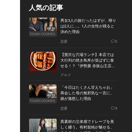
人気の記事
男女3人の旅だったはずが、帰り
は2人に…。1人の女性が残ると
Vol.74
決めた理由
TOUGH COOKIES
恋愛
5
【贅沢な穴場ランチ】本店では
大行列の焼き鳥丼が並ばずに食
せる！？『伊勢廣 赤坂山王店』
へ
グルメ
「今日はたくさん甘えちゃお」
再会した母の無邪気な一言に、
Vol.73
娘が激怒した理由
TOUGH COOKIES
恋愛
9
異素材の立体感でドレープを美
しく纏う。有村架純が魅せる、
Vol.53