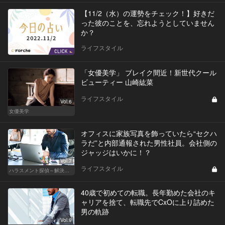
【11/2（水）の運勢をチェック！】好きだ
った彼のことを、忘れようとしていません
か？
ライフスタイル
「女優美学」 ブレイク間近！新世代クール
ビューティー 山崎紘菜
ライフスタイル
Vol.6
女優美学
オフィスに家族写真を飾っていたら“セクハ
ラだ”と内部通報された男性社員。会社側の
ジャッジはいかに！？
Vol.7
ライフスタイル
ハラスメント探偵～解決編～
40歳で初めての転職。長年勤めた会社のキ
ャリアを捨て、転職先でCxOに上り詰めた
男の軌跡
Vol.9