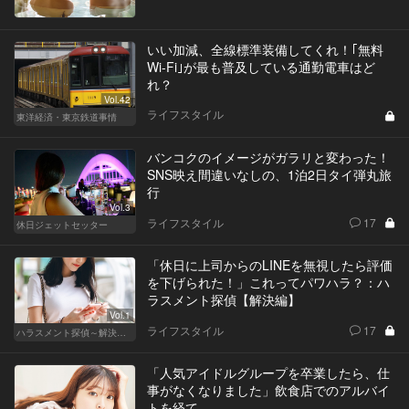
いい加減、全線標準装備してくれ！｢無料
Wi-Fi｣が最も普及している通勤電車はど
れ？
Vol.42
ライフスタイル
東洋経済・東京鉄道事情
バンコクのイメージがガラリと変わった！
SNS映え間違いなしの、1泊2日タイ弾丸旅
行
Vol.3
ライフスタイル
17
休日ジェットセッター
「休日に上司からのLINEを無視したら評価
を下げられた！」これってパワハラ？：ハ
ラスメント探偵【解決編】
Vol.1
ライフスタイル
17
ハラスメント探偵～解決編～
「人気アイドルグループを卒業したら、仕
事がなくなりました」飲食店でのアルバイ
トを経て…