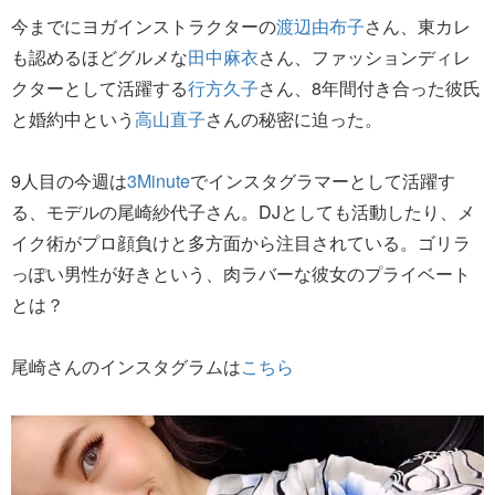
今までにヨガインストラクターの
渡辺由布子
さん、東カレ
も認めるほどグルメな
田中麻衣
さん、ファッションディレ
クターとして活躍する
行方久子
さん、8年間付き合った彼氏
と婚約中という
高山直子
さんの秘密に迫った。
9人目の今週は
3Minute
でインスタグラマーとして活躍す
る、モデルの尾崎紗代子さん。DJとしても活動したり、メ
イク術がプロ顔負けと多方面から注目されている。ゴリラ
っぽい男性が好きという、肉ラバーな彼女のプライベート
とは？
尾崎さんのインスタグラムは
こちら