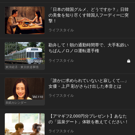
「日本の韓国グルメ、どうですか？」日韓
の美食を知り尽くす韓国人フーディーに突
撃！
ライフスタイル
勘弁して！朝の通勤時間帯で、大手私鉄い
ちばんノロノロ運転選手権
ライフスタイル
Vol.65
東洋経済・東京鉄道事情
「誰かに求められていないと寂しくて…」
女優・上戸 彩がさらけ出した本音とは
ライフスタイル
Vol.110
表紙カレンダー
【アマギフ2,000円分プレゼント】あなた
の「温泉デート」体験を教えてください！
ライフスタイル