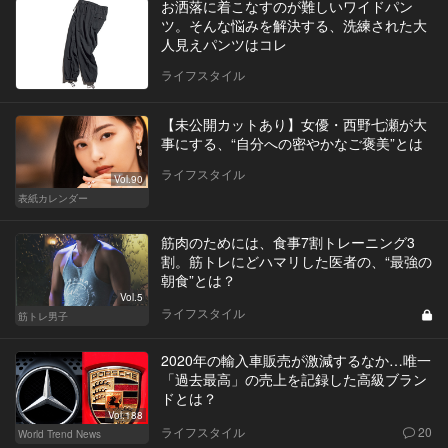
お洒落に着こなすのが難しいワイドパン
ツ。そんな悩みを解決する、洗練された大
人見えパンツはコレ
ライフスタイル
【未公開カットあり】女優・西野七瀬が大
事にする、“自分への密やかなご褒美”とは
ライフスタイル
Vol.90
表紙カレンダー
筋肉のためには、食事7割トレーニング3
割。筋トレにどハマリした医者の、“最強の
朝食”とは？
Vol.5
ライフスタイル
筋トレ男子
2020年の輸入車販売が激減するなか…唯一
「過去最高」の売上を記録した高級ブラン
ドとは？
Vol.188
ライフスタイル
20
World Trend News