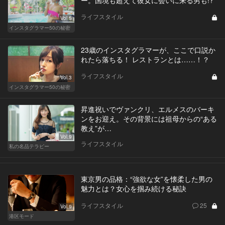
ー。国境も超えて彼女に会いに来る男も!?
ライフスタイル
Vol.5
インスタグラマー50の秘密
23歳のインスタグラマーが、ここで口説か
れたら落ちる！ レストランとは……！？
ライフスタイル
Vol.3
インスタグラマー50の秘密
昇進祝いでヴァンクリ、エルメスのバーキ
ンをお迎え。その背景には祖母からの“ある
教え”が…
Vol.9
ライフスタイル
私の名品テラピー
東京男の品格：“強欲な女”を懐柔した男の
魅力とは？女心を掴み続ける秘訣
ライフスタイル
25
Vol.9
港区モード