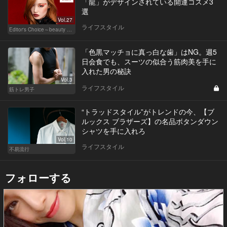
「龍」がデザインされている開運コスメ3
選
Vol.27
ライフスタイル
Editor's Choice～beauty & wellness～
「色黒マッチョに真っ白な歯」はNG。週5
日会食でも、スーツの似合う筋肉美を手に
入れた男の秘訣
Vol.3
ライフスタイル
筋トレ男子
“トラッドスタイル”がトレンドの今、【ブ
ルックス ブラザーズ】の名品ボタンダウン
シャツを手に入れろ
Vol.10
ライフスタイル
不易流行
フォローする