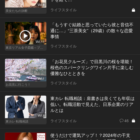
Vol.8
ライフスタイル
美女たちの決断
「もうすぐ結婚と思っていたら彼と音信不
通に…」“三茶美女”（29歳）の散々な恋愛
事情
Vol.11
ライフスタイル
東京リアル女子図鑑～プロローグ編～
「お花見クルーズ」で目黒川の桜を堪能！
桜色のスパークリングワイン片手に楽しむ
優雅なひとときを
Vol.1
ライフスタイル
お花見に行こう！
東カレ 転職相談：肩書きは良くても年収は
低い。転職活動で見えた、日系企業のリア
ルとは
Vol.1
ライフスタイル
46
東カレ 転職相談
使うだけで運気アップ！？2024年の干支