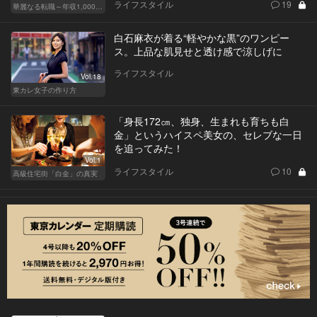
ライフスタイル
19
華麗なる転職～年収1,000万超の道～
白石麻衣が着る“軽やかな黒”のワンピー
ス。上品な肌見せと透け感で涼しげに
ライフスタイル
Vol.18
東カレ女子の作り方
「身長172㎝、独身、生まれも育ちも白
金」というハイスペ美女の、セレブな一日
を追ってみた！
Vol.1
ライフスタイル
10
高級住宅街「白金」の真実