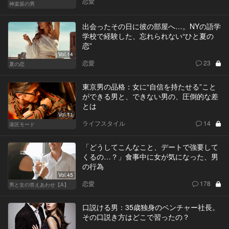
恋愛
神楽坂の男
出会ったその日に彼の部屋へ…。NYの語学
学校で経験した、忘れられない“ひと夏の
恋”
Vol.14
恋愛
23
夏の恋
東京男の品格：女に“自信を持たせる”こと
ができる男と、できない男の、圧倒的な差
とは
Vol.11
ライフスタイル
14
港区モード
「どうしてこんなこと、デートで強要して
くるの…？」食事中に女が気になった、男
の行為
Vol.45
恋愛
178
男と女の答えあわせ【A】
口説ける男：35歳独身のベンチャー社長。
その口説き方はどこで習ったの？