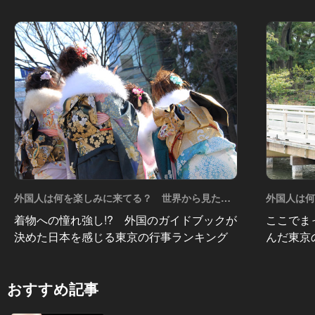
外国人は何を楽しみに来てる？ 世界から見た東
外国人は
京！ Vol.8
京！ Vol.7
着物への憧れ強し!? 外国のガイドブックが
ここでま
決めた日本を感じる東京の行事ランキング
んだ東京
おすすめ記事