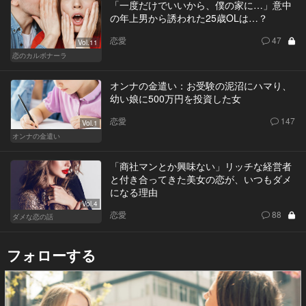
「一度だけでいいから、僕の家に…」意中
の年上男から誘われた25歳OLは…？
恋愛
47
Vol.11
恋のカルボナーラ
オンナの金遣い：お受験の泥沼にハマり、
幼い娘に500万円を投資した女
恋愛
147
Vol.1
オンナの金遣い
「商社マンとか興味ない」リッチな経営者
と付き合ってきた美女の恋が、いつもダメ
になる理由
Vol.4
恋愛
88
ダメな恋の話
フォローする