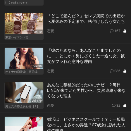
注文の多い女たち
「どこで産んだ？」セレブ病院での出産か
ら夏休みの予定まで、格付けし合う女たち
恋愛
167
Vol.10
東京ハイエンド妻
「彼のためなら、あんなことまでしたの
に…」とにかく男に尽くした一途な女。彼
女がフラれた意外な理由
Vol.38
恋愛
286
オトナの恋愛論～宿題編～
あんなに積極的だったのにナゼ…？毎日
LINEが来ていた男性から、突然連絡が来な
くなった理由
Vol.179
恋愛
32
男と女の答えあわせ【A】
婚活は、ビジネススクールで！？：一般職
なのに、まさかの昇進？27歳女に訪れた人
生の岐路