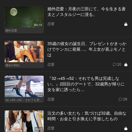
婚外恋愛：月夜の三田にて、今を生きる蒼
太とノスタルジーに浸る。
恋愛
Vol.10
婚外恋愛
35歳の彼女の誕生日、プレゼントがきっか
けでケンカに発展…。年上女が喜ぶモノと
は
Vol.6
恋愛
20
運命の時計
『32→45→52：それでも男は完成しな
い。』2回目のデートで、32歳男が帰りに
女を家に誘ったら…
Vol.1
恋愛
28
32→45→52：それでも男は完成しない。
注文の多い女たち：気づけば32歳。自由な
時間・お金と引き換えに手放したもの
恋愛
Vol.2