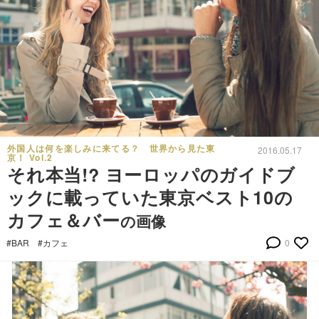
外国人は何を楽しみに来てる？ 世界から見た東
2016.05.17
京！ Vol.2
それ本当!? ヨーロッパのガイドブ
ックに載っていた東京ベスト10の
カフェ＆バー
の画像
#BAR
#カフェ
0