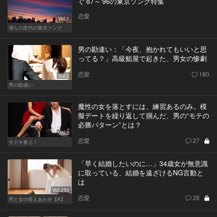
ぐ'87～'96の東京ソング特集
恋愛
Vol.1
僕らの世代の東京ソング
男の勘違い：「今夜、抱かれてもいいと思
ってる？」高級鮨屋で起きた、男女の惨劇
恋愛
180
Vol.1
男の勘違い
魔性の女を落とすには、練習あるのみ。模
擬デートを繰り返して掴んだ、男の“モテの
必勝パターン”とは？
Vol.3
恋愛
27
モテキ参上！
「早く結婚したいのに…」34歳女が無意識
に取っている、結婚を遠ざけるNG言動と
は
Vol.250
恋愛
28
男と女の答えあわせ【A】