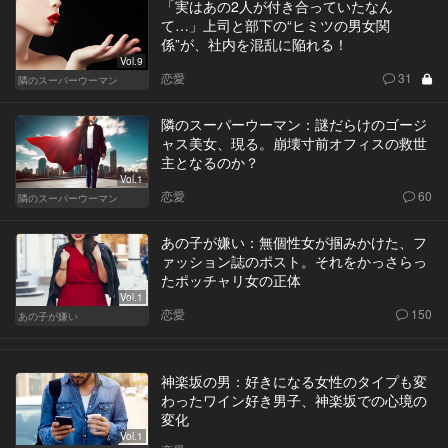
「実はあの2人が付き合っていたなん
て…」上司と部下の“ヒミツの男女関
係”が、社内を混乱に陥れる！
Vol.9
恋愛
31
隣のスーパーウーマン
隣のスーパーウーマン：謎だらけのゴージ
ャス美女、現る。崩壊寸前オフィスの救世
主となるのか？
Vol.1
恋愛
60
隣のスーパーウーマン
あの子が嫌い：無個性女が掴みかけた、フ
ァッション誌のポスト。それをかっさらっ
たポッチャリ女の正体
Vol.1
恋愛
150
あの子が嫌い
神楽坂の男：好きになる女性のタイプも変
わったワイン好き男子、神楽坂での心境の
変化
Vol.1