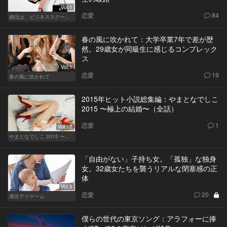
Vol.1
恋愛
84
婚活は、ビジネススクールで！？
春の風に吹かれて：大学卒業7年で差が歴
然。29歳女が同級生に感じるコンプレック
ス
Vol.1
恋愛
19
春の風に吹かれて
2015年ヒット小説総集編：やまとなでしこ
2015 〜極上の結婚〜（全話）
恋愛
1
Vol.17
やまとなでしこ 2015 〜極上の結婚〜
「自由がない」子持ち女。「孤独」な独身
女。32歳女たちを襲うリアルな閉塞感の正
体
Vol.5
恋愛
20
港区デイゲーム
僕らの世代の東京ソング：アラフォーに捧