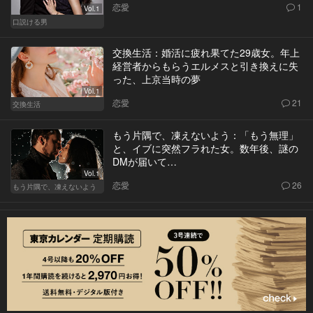
恋愛
1
Vol.1
口説ける男
交換生活：婚活に疲れ果てた29歳女。年上
経営者からもらうエルメスと引き換えに失
った、上京当時の夢
Vol.1
恋愛
21
交換生活
もう片隅で、凍えないよう：「もう無理」
と、イブに突然フラれた女。数年後、謎の
DMが届いて…
Vol.1
恋愛
26
もう片隅で、凍えないよう