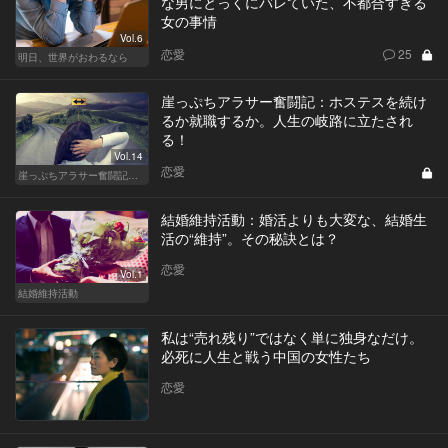
な男にとっくにバレていた、不都合すぎる
女の事情
Vol.6
恋愛
25
明日、世界がおわるなら
崖っぷちアラサー奮闘記：ホステスを続け
るか就職するか。人生の岐路に立たされ
る！
Vol.14
恋愛
崖っぷちアラサー奮闘記 written by 内埜さくら
結婚維持活動：婚活よりも大変な、結婚生
活の“維持”。その秘訣とは？
恋愛
Vol.1
結婚維持活動
私は“売れ残り”ではなく単に独身なだけ。
必死に人生と戦う中国の女性たち
恋愛