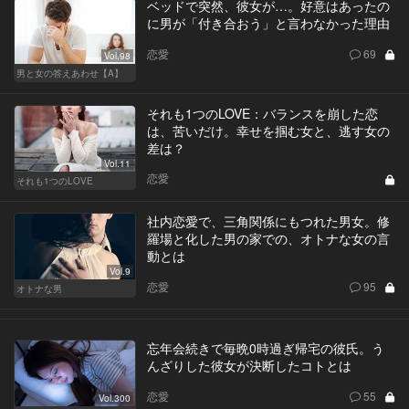
ベッドで突然、彼女が…。好意はあったの
に男が「付き合おう」と言わなかった理由
恋愛
69
Vol.98
男と女の答えあわせ【A】
それも1つのLOVE：バランスを崩した恋
は、苦いだけ。幸せを掴む女と、逃す女の
差は？
Vol.11
恋愛
それも1つのLOVE
社内恋愛で、三角関係にもつれた男女。修
羅場と化した男の家での、オトナな女の言
動とは
Vol.9
恋愛
95
オトナな男
忘年会続きで毎晩0時過ぎ帰宅の彼氏。う
んざりした彼女が決断したコトとは
恋愛
55
Vol.300