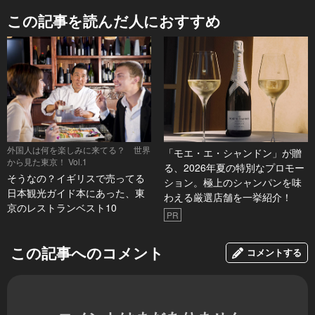
この記事を読んだ人におすすめ
外国人は何を楽しみに来てる？ 世界
「モエ・エ・シャンドン」が贈
から見た東京！ Vol.1
る、2026年夏の特別なプロモー
そうなの？イギリスで売ってる
ション。極上のシャンパンを味
日本観光ガイド本にあった、東
わえる厳選店舗を一挙紹介！
京のレストランベスト10
PR
この記事へのコメント
コメントする