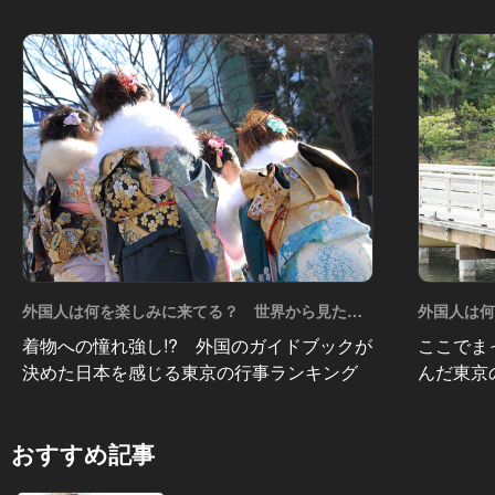
外国人は何を楽しみに来てる？ 世界から見た東
外国人は
京！ Vol.8
京！ Vol.7
着物への憧れ強し!? 外国のガイドブックが
ここでま
決めた日本を感じる東京の行事ランキング
んだ東京
おすすめ記事