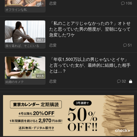
恋愛
106
Vol.1
オフラインな私
「私のことアリじゃなかったの？」オトせ
たと思っていた男の態度が、翌朝になって
急変したワケ
Vol.1
恋愛
51
振り返れば、そこにいる
「年収1,500万以上の男じゃないとイヤ」
と言っていた女が、最終的に結婚した相手
とは…？
Vol.5
恋愛
32
結婚のキメテ