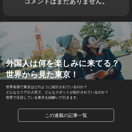
コメントはまだありません。
外国人は何を楽しみに来てる？
世界から見た東京！
世界各国で東京はどのように紹介されているのか？
どんなエリアが人気で、どんなスポットが紹介されているのか？
世界で注目している東京を紐解いて行きます。
この連載の記事一覧