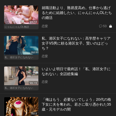
就職活動より、難易度高め。仕事から逃げ
るために結婚したい、にゃんにゃんOLたち
の婚活
Vol.12
恋愛
53
にゃんにゃんOL物語
私、港区女子になれない：高学歴キャリア
女子VS男に頼る港区女子。賢いのはどっ
ち？
Vol.1
恋愛
私、港区女子になれない
いよいよ明日で最終話！「私、港区女子に
なれない」全話総集編
恋愛
Vol.15
私、港区女子になれない
「俺はもう、必要ないでしょう」20代の格
下女に夫を奪われ、若さに取り憑かれた35
歳・元モデルの闇
Vol.5