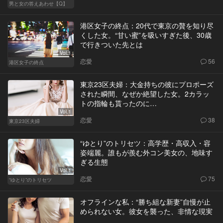
男と女の答えあわせ【Q】
港区女子の終点：20代で東京の贅を知り尽
くした女。“甘い蜜”を吸いすぎた後、30歳
で行きついた先とは
Vol.1
恋愛
56
港区女子の終点
東京23区夫婦：大金持ちの彼にプロポーズ
された瞬間、なぜか絶望した女。2カラッ
トの指輪も貰ったのに…
Vol.1
恋愛
38
東京23区夫婦
“ゆとり”のトリセツ：高学歴・高収入・容
姿端麗。誰もが羨む外コン美女の、地味す
ぎる生態
Vol.1
恋愛
75
“ゆとり”のトリセツ
オフラインな私：“勝ち組な新妻”自慢が止
められない女。彼女を襲った、非情な現実