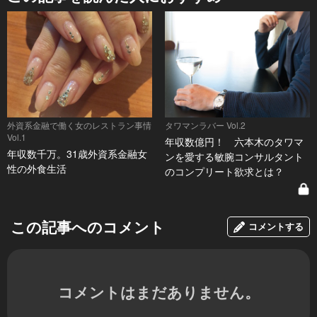
外資系金融で働く女のレストラン事情
タワマンラバー Vol.2
Vol.1
年収数億円！ 六本木のタワマ
年収数千万。31歳外資系金融女
ンを愛する敏腕コンサルタント
性の外食生活
のコンプリート欲求とは？
この記事へのコメント
コメントする
コメントはまだありません。