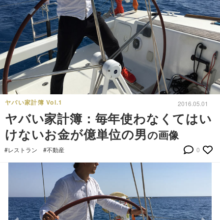
ヤバい家計簿 Vol.1
2016.05.01
ヤバい家計簿：毎年使わなくてはい
けないお金が億単位の男
の画像
#レストラン
#不動産
0