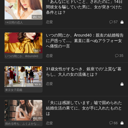
「あんなにヒドいこと、されたのに」14日
間彼女を騙していた男に、女が突きつけた
条件とは？
Vol.14
恋愛
57
14日間の恋人
いつの間にか、Around40：親友の結婚報告
に戸惑って…。素直に喜べぬアラフォー女
へ痛恨の一言
Vol.1
恋愛
35
いつの間にか、Around40
31歳女性がするべき、銀座での“上質な”暮
らし。大人の女の流儀とは？
恋愛
Vol.6
東京女子図鑑
「夫には感謝しています」嘘で固められた
結婚生活の果てに、女が手に入れたものと
は
Vol.15
恋愛
66
病める時も、ふくよかなる時も