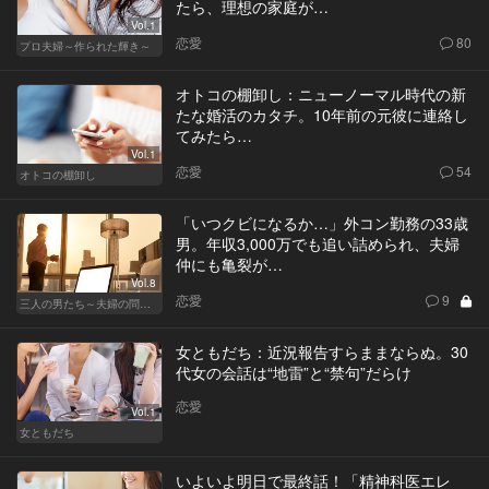
たら、理想の家庭が…
Vol.1
恋愛
80
プロ夫婦～作られた輝き～
オトコの棚卸し：ニューノーマル時代の新
たな婚活のカタチ。10年前の元彼に連絡し
てみたら…
Vol.1
恋愛
54
オトコの棚卸し
「いつクビになるか…」外コン勤務の33歳
男。年収3,000万でも追い詰められ、夫婦
仲にも亀裂が…
Vol.8
恋愛
9
三人の男たち～夫婦の問題～
女ともだち：近況報告すらままならぬ。30
代女の会話は“地雷”と“禁句”だらけ
恋愛
Vol.1
女ともだち
いよいよ明日で最終話！「精神科医エレ