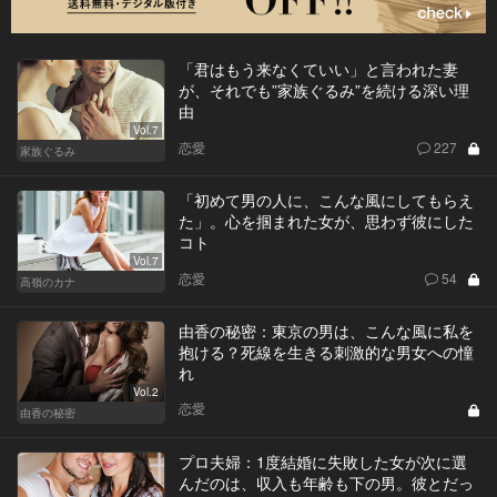
「君はもう来なくていい」と言われた妻
が、それでも”家族ぐるみ”を続ける深い理
由
Vol.7
恋愛
227
家族ぐるみ
「初めて男の人に、こんな風にしてもらえ
た」。心を掴まれた女が、思わず彼にした
コト
Vol.7
恋愛
54
高嶺のカナ
由香の秘密：東京の男は、こんな風に私を
抱ける？死線を生きる刺激的な男女への憧
れ
Vol.2
恋愛
由香の秘密
プロ夫婦：1度結婚に失敗した女が次に選
んだのは、収入も年齢も下の男。彼とだっ