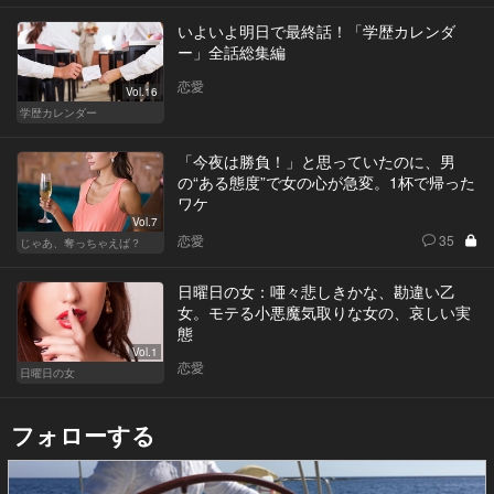
いよいよ明日で最終話！「学歴カレンダ
ー」全話総集編
恋愛
Vol.16
学歴カレンダー
「今夜は勝負！」と思っていたのに、男
の“ある態度”で女の心が急変。1杯で帰った
ワケ
Vol.7
恋愛
35
じゃあ、奪っちゃえば？
日曜日の女：唖々悲しきかな、勘違い乙
女。モテる小悪魔気取りな女の、哀しい実
態
Vol.1
恋愛
日曜日の女
フォローする