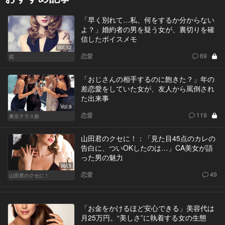
「早く別れて…私、何をするか分からない
よ？」婚約者の男を疑う女が、裏切りを確
信したボイスメモ
Vol.12
恋愛
69
罠
「おじさんの相手するのに飽きた？」年の
差恋愛をしていた女が、友人から罵倒され
た出来事
Vol.9
恋愛
119
東京テラス族
山田君のクセに！：「見た目45点のカレの
告白に、ついOKしたのは…」CA美女が語
った男の魅力
Vol.1
恋愛
49
山田君のクセに！
「お金をかけるほど安心できる」美容代は
月25万円。“美しさ”に執着する女の生態