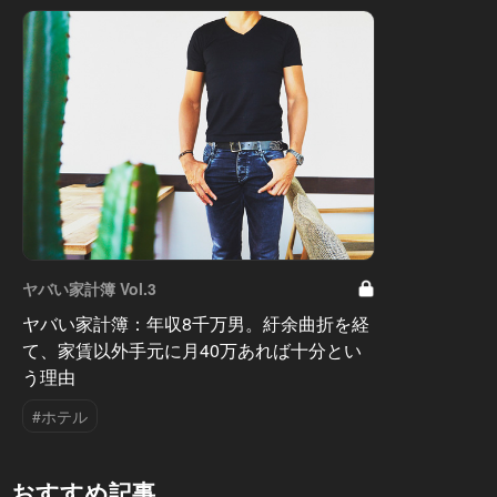
ヤバい家計簿 Vol.3
ヤバい家計簿：年収8千万男。紆余曲折を経
て、家賃以外手元に月40万あれば十分とい
う理由
#ホテル
おすすめ記事