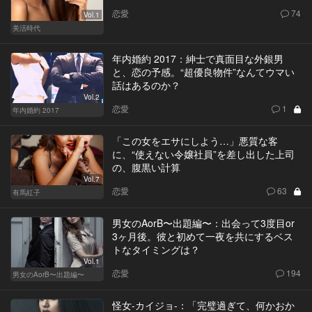
恋愛
74
Vol.1
美活時代
年内婚約 2017：紳士で真面目な外銀男
と、恋の予感。“超優良物件”なんてウマい
話はあるのか？
Vol.2
恋愛
1
年内婚約 2017
「この女をエサにしよう…」悪質な客
に、“使えない令嬢社員”を差し出した上司
の、腹黒い計算
Vol.7
恋愛
63
有馬紅子
男女のAorB〜出題編〜：出会って3度目or
3ヶ月後。彼と初めて一夜を共にするベス
トなタイミングは？
Vol.1
恋愛
194
男女のAorB〜出題編〜
怪女-カイジョ-：「完璧過ぎて、何かおか