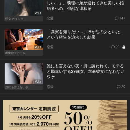
しい…」。義理の弟が連れてきた美しい婚
約者への、強烈な違和感
Vol.1
恋愛
147
怪女-カイジョ-
「真実を知りたい…」彼が他の女といた、
という密告を追求した結果
恋愛
29
Vol.7
出世欲☆ガール
誰にも言えない夜：男に誘われて、モテる
と勘違いする29歳女。本命彼女になれない
ワケ
Vol.1
恋愛
20
誰にも言えない夜