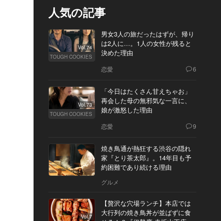
人気の記事
男女3人の旅だったはずが、帰り
は2人に…。1人の女性が残ると
Vol.74
決めた理由
TOUGH COOKIES
恋愛
6
「今日はたくさん甘えちゃお」
再会した母の無邪気な一言に、
Vol.73
娘が激怒した理由
TOUGH COOKIES
恋愛
9
焼き鳥通が熱狂する渋谷の隠れ
家『とり茶太郎』。14年目も予
約困難であり続ける理由
グルメ
【贅沢な穴場ランチ】本店では
大行列の焼き鳥丼が並ばずに食
Vol.7