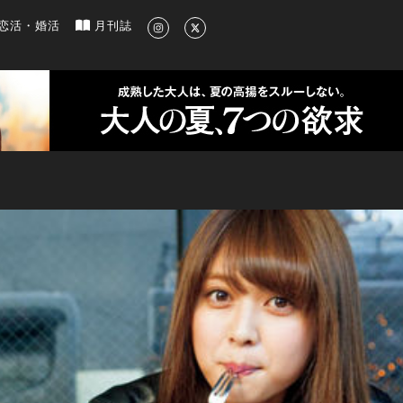
新のグルメ、洗練されたライフスタイル情報
恋活・婚活
月刊誌