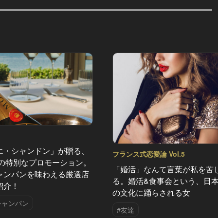
エ・シャンドン」が贈る、
フランス式恋愛論 Vol.5
夏の特別なプロモーション。
「婚活」なんて言葉が私を苦
ャンパンを味わえる厳選店
る。婚活&食事会という、日
紹介！
の文化に踊らされる女
シャンパン
#友達