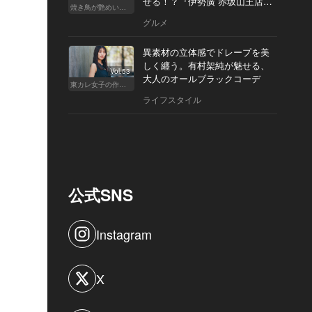
せる！？『伊勢廣 赤坂山王店』
焼き鳥が艶めいてきた
へ
グルメ
異素材の立体感でドレープを美
しく纏う。有村架純が魅せる、
Vol.53
大人のオールブラックコーデ
東カレ女子の作り方
ライフスタイル
公式SNS
Instagram
X