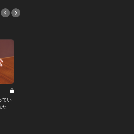
8
男と女の答えあわせ【A】 Vol.308
ってい
結婚願望ゼロだった27歳男性が、交
れた
際2年で突然プロポーズ。彼の心が
変わった“理由”とは
#小説