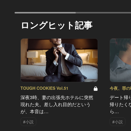
ロングヒット記事
TOUGH COOKIES Vol.51
今夜、罪の味を
深夜3時、妻の出張先ホテルに突然
デート帰
現れた夫。差し入れ目的だという
帰りたく
が、本音は…
ら…
#小説
#小説