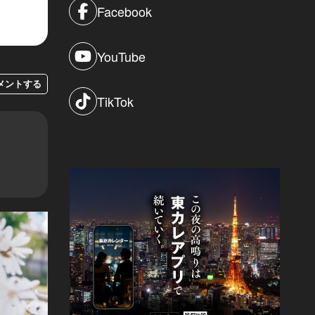
Facebook
YouTube
メントする
TikTok