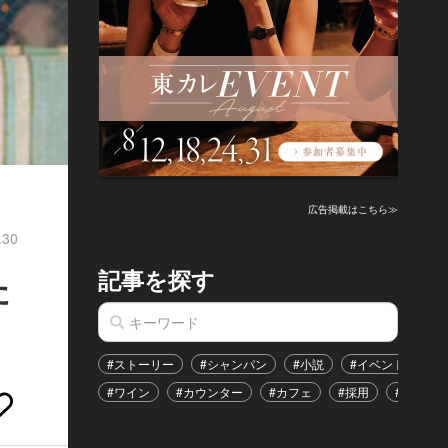
広告掲載はこちら≫
.30
記事を探す
た
#ストーリー
#シャンパン
#小説
#イベント
#
#ワイン
#カウンター
#カフェ
#採用
#恋愛