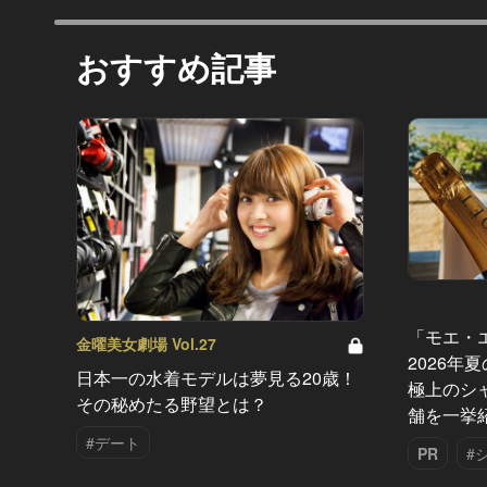
おすすめ記事
「モエ・
金曜美女劇場 Vol.27
2026年
日本一の水着モデルは夢見る20歳！
極上のシ
その秘めたる野望とは？
舗を一挙
#デート
PR
#