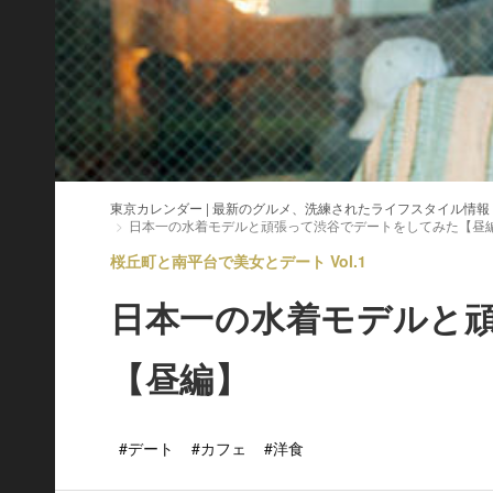
東京カレンダー | 最新のグルメ、洗練されたライフスタイル情報
日本一の水着モデルと頑張って渋谷でデートをしてみた【昼
桜丘町と南平台で美女とデート Vol.1
日本一の水着モデルと
【昼編】
#デート
#カフェ
#洋食