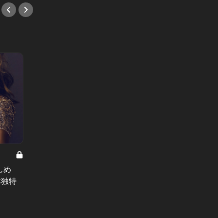
急募：僕の
25時の表参道 Vol.6
202
しめ
25時の表参道：浮気相手に連絡した
僕の嫁
本独特
女の狂気。37歳、魔性の人妻に噛み
ついた日
#小説
#小説