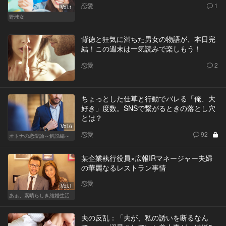
恋愛
1
Vol.1
野球女
背徳と狂気に満ちた男女の物語が、本日完
結！この週末は一気読みで楽しもう！
恋愛
2
ちょっとした仕草と行動でバレる「俺、大
好き」度数。SNSで繋がるときの落とし穴
とは？
Vol.6
恋愛
92
オトナの恋愛論～解説編～
某企業執行役員×広報IRマネージャー夫婦
の華麗なるレストラン事情
恋愛
Vol.1
あぁ、素晴らしき結婚生活
夫の反乱：「夫が、私の誘いを断るなん