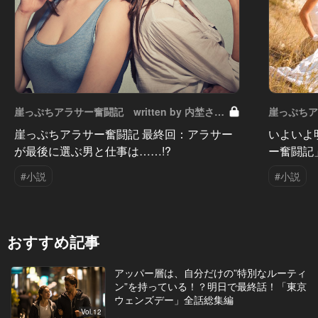
崖っぷちアラサー奮闘記 written by 内埜さく
崖っぷちアラ
ら Vol.17
Vol.16
崖っぷちアラサー奮闘記 最終回：アラサー
いよいよ
が最後に選ぶ男と仕事は……!?
ー奮闘記
#小説
#小説
おすすめ記事
アッパー層は、自分だけの”特別なルーティ
ン”を持っている！？明日で最終話！「東京
ウェンズデー」全話総集編
Vol.12