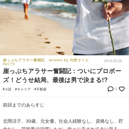
崖っぷちアラサー奮闘記 written by 内埜さくら
2016.03.26
Vol.15
崖っぷちアラサー奮闘記：ついにプロポー
ズ！どうせ結局、最後は男で決まる!?
#小説
#キャリア
#不動産
0
前回までのあらすじ
北岡涼子、30歳、元女優。社会人経験なし、資格なし、貯
金なし。芸能界で活躍したが、徐々に干されて今に至る。