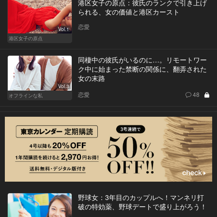
港区女子の原点：彼氏のランクで引き上げ
られる、女の価値と港区カースト
恋愛
Vol.1
港区女子の原点
同棲中の彼氏がいるのに…。リモートワー
ク中に始まった禁断の関係に、翻弄された
女の末路
Vol.3
恋愛
48
オフラインな私
野球女：3年目のカップルへ！マンネリ打
破の特効薬、野球デートで盛り上がろう！