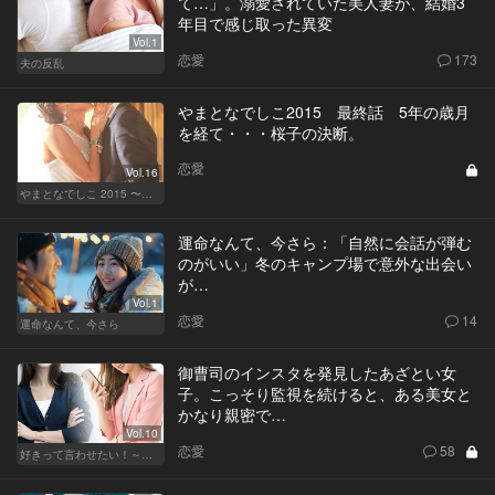
て…」。溺愛されていた美人妻が、結婚3
年目で感じ取った異変
Vol.1
恋愛
173
夫の反乱
やまとなでしこ2015 最終話 5年の歳月
を経て・・・桜子の決断。
恋愛
Vol.16
やまとなでしこ 2015 〜極上の結婚〜
運命なんて、今さら：「自然に会話が弾む
のがいい」冬のキャンプ場で意外な出会い
が…
Vol.1
恋愛
14
運命なんて、今さら
御曹司のインスタを発見したあざとい女
子。こっそり監視を続けると、ある美女と
かなり親密で…
Vol.10
恋愛
58
好きって言わせたい！～正反対のふたり～