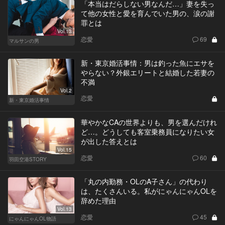
「本当はだらしない男なんだ…」妻を失っ
て他の女性と愛を育んでいた男の、涙の謝
罪とは
Vol.13
恋愛
69
マルサンの男
新・東京婚活事情：男は釣った魚にエサを
やらない？外銀エリートと結婚した若妻の
不満
Vol.2
恋愛
新・東京婚活事情
華やかなCAの世界よりも、男を選んだけれ
ど…。どうしても客室乗務員になりたい女
が出した答えとは
Vol.15
恋愛
60
羽田空港STORY
「丸の内勤務・OLのA子さん」の代わり
は、たくさんいる。私がにゃんにゃんOLを
辞めた理由
Vol.13
恋愛
45
にゃんにゃんOL物語