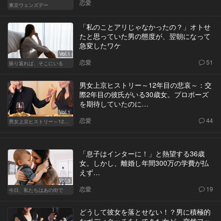
恋愛
東京ウェンズデー
「私のことアリじゃなかったの？」オトせ
たと思っていた男の態度が、翌朝になって
急変したワケ
Vol.1
恋愛
51
振り返れば、そこにいる
男女上京ヒストリー～12年目の悲哀～：交
際2年目の彼氏がいる30歳女。プロポーズ
を期待していたのに…
Vol.1
恋愛
44
男女上京ヒストリー～12年目の悲哀～
「息子はインターに！」と熱望する36歳
女。しかし、離婚し年間300万の学費が払
えず…
Vol.3
恋愛
19
今日、私たちはあの街で
どうして彼女を落とせない！？男に積極的