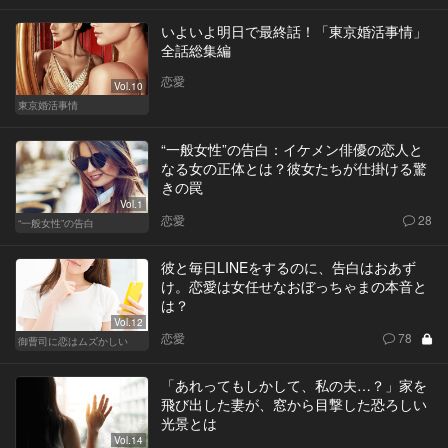
いよいよ明日で最終話！「東京婚活事情」
全話総集編
恋愛
Vol.10
東京婚活事情
“一般女性”の告白：イケメン俳優の恋人と
なる女の正体とは？彼女たちが仕掛ける驚
きの罠
Vol.1
恋愛
28
“一般女性”の告白
彼と毎日LINEをするのに、告白はおあず
け。恋愛は女任せなおぼっちゃまの本音と
は？
Vol.12
恋愛
78
御曹司に恋はムズかしい
「あれってもしかして、私の夫…？」家を
飛び出した妻が、窓から目撃した恐ろしい
光景とは
Vol.14