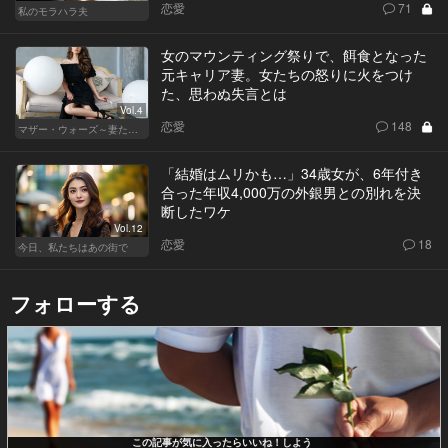
恋愛
71
私のモラハラ夫
女のマウンティング祭りで、餌食となった
元キャリア妻。女たちの怒りに火をつけ
た、思わぬ失言とは
Vol.4
恋愛
148
マザー・ウォーズ～妻たちの階級闘争～
「結婚はムリかも…」34歳女が、6年付き
合った年収4,000万の外銀男との別れを決
断したワケ
Vol.12
恋愛
18
今日、私たちはあの街で
フォローする
この記事が気に入ったらいいね！しよう