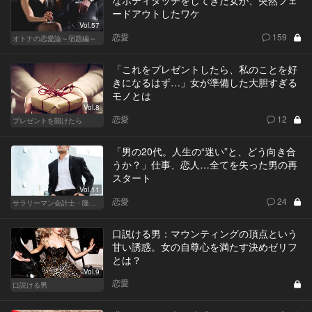
なボディタッチをしてきた女が、突然フェ
ードアウトしたワケ
Vol.57
恋愛
159
オトナの恋愛論～宿題編～
「これをプレゼントしたら、私のことを好
きになるはず…」女が準備した大胆すぎる
モノとは
Vol.8
恋愛
12
プレゼントを開けたら
「男の20代。人生の“迷い”と、どう向き合
うか？」仕事、恋人…全てを失った男の再
スタート
Vol.11
恋愛
24
サラリーマン会計士・隆一の迷い
口説ける男：マウンティングの頂点という
甘い誘惑。女の自尊心を満たす決めゼリフ
とは？
Vol.9
恋愛
口説ける男