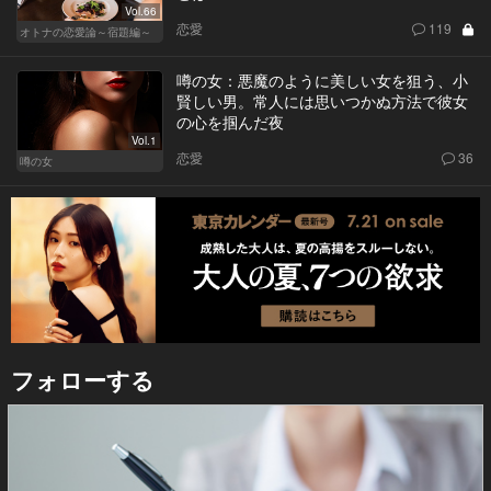
Vol.66
恋愛
119
オトナの恋愛論～宿題編～
噂の女：悪魔のように美しい女を狙う、小
賢しい男。常人には思いつかぬ方法で彼女
の心を掴んだ夜
Vol.1
恋愛
36
噂の女
フォローする