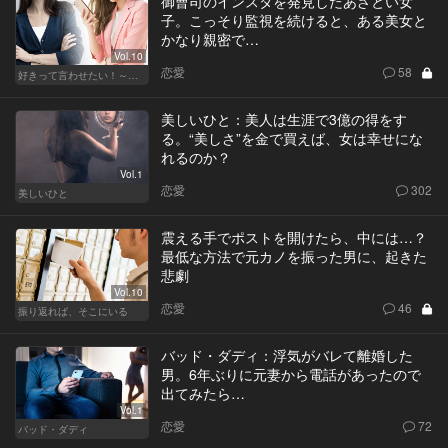
御曹司のインスタを発見したあざとい女
子。こっそり監視を続けると、ある美女と
かなり親密で…
Vol.10
恋愛
58
好きって言わせたい！～正反対のふたり～
美しいひと：美人は生涯で3億の得をす
る。“美しさ”を金で買えば、女は幸せにな
れるのか？
Vol.1
恋愛
302
美しいひと
震える手でポストを開けたら、中には…？
最低な方法で元カノを振った男に、起きた
悲劇
Vol.10
恋愛
46
振り返れば、そこにいる
バッド・ダディ：浮気がバレて離婚した
男。6年ぶりに元妻から電話があったので
出てみたら…
Vol.1
恋愛
72
バッド・ダディ