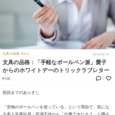
文具の品格 Vol.2
2016.03.14
文具の品格：「手軽なボールペン派」愛子
からのホワイトデーのトリックラブレター
#小説
0
前回までのあらすじ
「安物のボールペンを使っている」という理由で、気にな
る美人先輩社員・安浦千佳から「仕事できなそう」と噂さ