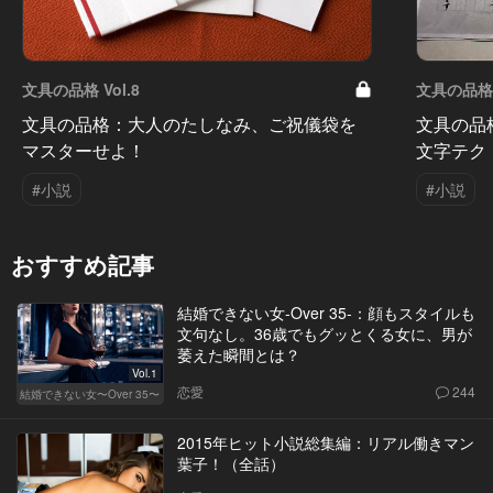
文具の品格 Vol.8
文具の品格 V
文具の品格：大人のたしなみ、ご祝儀袋を
文具の品
マスターせよ！
文字テク
#小説
#小説
おすすめ記事
結婚できない女-Over 35-：顔もスタイルも
文句なし。36歳でもグッとくる女に、男が
萎えた瞬間とは？
Vol.1
恋愛
244
結婚できない女〜Over 35〜
2015年ヒット小説総集編：リアル働きマン
葉子！（全話）