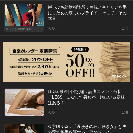
崖っぷち結婚相談所：美貌とキャリアを手
にした女の哀しいプライド。そして、その
本音。
Vol.1
恋愛
1
崖っぷち結婚相談所
LESS 最終回特別編：読者コメント分析！
「LESS」になった男女が一緒にいる意味
はある？
恋愛
9
東京DINKS：「遅咲きの狂い咲き女」と夫
の浮気相手を評する、妻のプライド