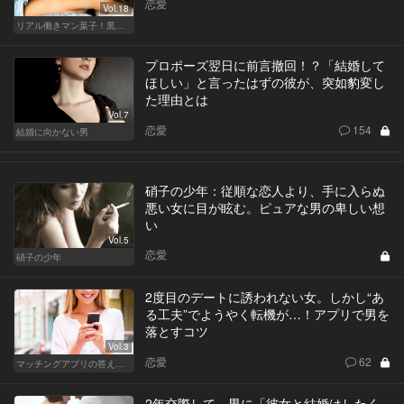
恋愛
Vol.18
リアル働きマン葉子！黒革の編集手帳 written by 内埜さくら
プロポーズ翌日に前言撤回！？「結婚して
ほしい」と言ったはずの彼が、突如豹変し
た理由とは
Vol.7
恋愛
154
結婚に向かない男
硝子の少年：従順な恋人より、手に入らぬ
悪い女に目が眩む。ピュアな男の卑しい想
い
Vol.5
恋愛
硝子の少年
2度目のデートに誘われない女。しかし“あ
る工夫”でようやく転機が…！アプリで男を
落とすコツ
Vol.3
恋愛
62
マッチングアプリの答えあわせ【A】～SEASON2～
2年交際して、男に「彼女と結婚はしたく