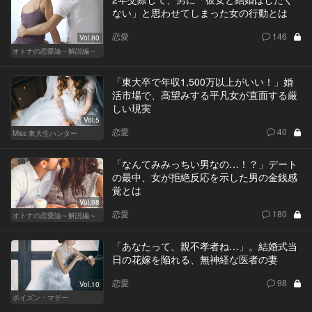
ない」と思わせてしまった女の行動とは
恋愛
146
Vol.80
オトナの恋愛論～解説編～
「東大卒で年収1,500万以上がいい！」婚
活市場で、高望みする平凡女が直面する厳
しい現実
Vol.5
恋愛
40
Miss 東大生ハンター
「なんてみみっちい男なの…！？」デート
の最中、女が拒絶反応を示した男の金銭感
覚とは
Vol.98
恋愛
180
オトナの恋愛論～解説編～
「あなたって、親不孝者ね…」。結婚式当
日の花嫁を陥れる、無神経な医者の妻
恋愛
98
Vol.10
ポイズン・マザー