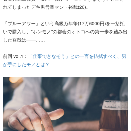
れてしまったデキ男営業マン・裕哉(26)。
「ブルーアワー」という高級万年筆(17万6000円)を一括払
いで購入し、”ホンモノ”の都会のオトコへの第一歩を踏み出
した裕哉は――……
前回 vol.1：
「仕事できなそう」との一言を払拭すべく、男
が手にしたモノとは？