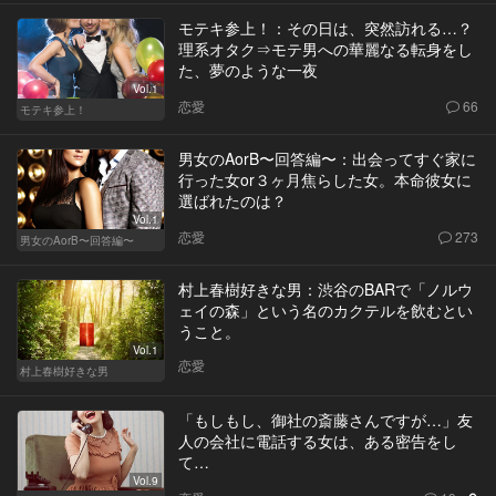
モテキ参上！：その日は、突然訪れる…？
理系オタク⇒モテ男への華麗なる転身をし
た、夢のような一夜
Vol.1
恋愛
66
モテキ参上！
男女のAorB〜回答編〜：出会ってすぐ家に
行った女or３ヶ月焦らした女。本命彼女に
選ばれたのは？
Vol.1
恋愛
273
男女のAorB〜回答編〜
村上春樹好きな男：渋谷のBARで「ノルウ
ェイの森」という名のカクテルを飲むとい
うこと。
Vol.1
恋愛
村上春樹好きな男
「もしもし、御社の斎藤さんですが…」友
人の会社に電話する女は、ある密告をし
て…
Vol.9