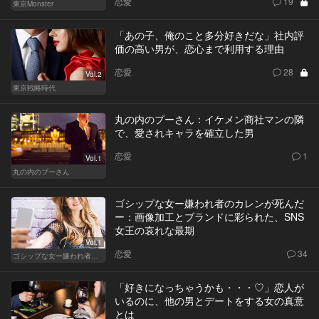
恋愛
19
東京Monster
「あの子、俺のこと多分好きだな」社内評
価の高い男が、恋心まで利用する理由
恋愛
28
Vol.2
東京戦略時代
丸の内のプーさん：イケメン商社マンの隣
で、愛されキャラを確立した男
恋愛
1
Vol.1
丸の内のプーさん
ゴシップな女ー嫌われ者のカレンが死んだ
ー：画像加工とブランドに彩られた、SNS
女王の哀れな最期
Vol.1
恋愛
34
ゴシップな女ー嫌われ者のカレンが死んだー
「好きになっちゃうかも・・・♡」恋人が
いるのに、他の男とデートをする女の真意
とは