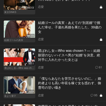
恋愛
Vol.13
東京DINKS
結婚ゴールの真実：あえての“別居婚”で掴
んだ幸せ。子連れ再婚を果たした、39歳の
女
Vol.15
恋愛
結婚ゴールの真実
選ばれし女―Who was chosen？―：結婚
願望のないハイスペ男が“結婚”を決意。絶
対手に入れたかった女とは
Vol.1
恋愛
81
選ばれし女―Who was chosen？―
「僕ならあなたを苦労させないのに。」婚
約者よりも高い年収を稼ぐ女を惑わす、御
曹司の甘い囁き
Vol.9
恋愛
95
金より愛子