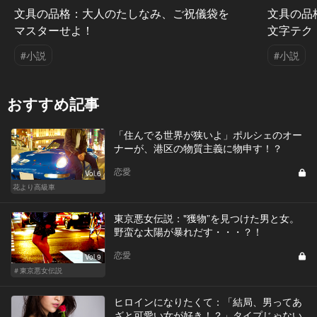
文具の品格：大人のたしなみ、ご祝儀袋を
文具の品
マスターせよ！
文字テク
#小説
#小説
おすすめ記事
「住んでる世界が狭いよ」ポルシェのオー
ナーが、港区の物質主義に物申す！？
恋愛
Vol.6
花より高級車
東京悪女伝説："獲物”を見つけた男と女。
野蛮な太陽が暴れだす・・・？！
恋愛
Vol.9
＃東京悪女伝説
ヒロインになりたくて：「結局、男ってあ
ざと可愛い女が好き！？」タイプじゃない