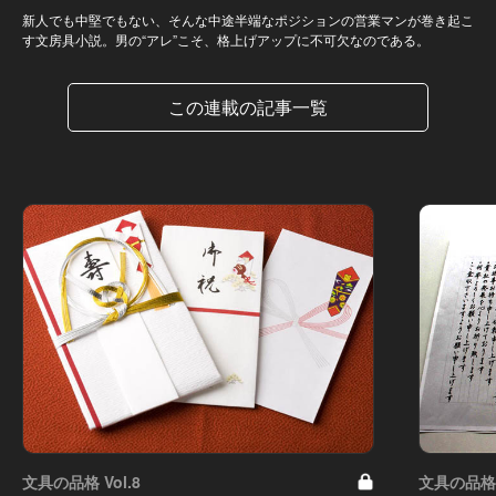
新人でも中堅でもない、そんな中途半端なポジションの営業マンが巻き起こ
す文房具小説。男の“アレ”こそ、格上げアップに不可欠なのである。
この連載の記事一覧
文具の品格 Vol.8
文具の品格 V