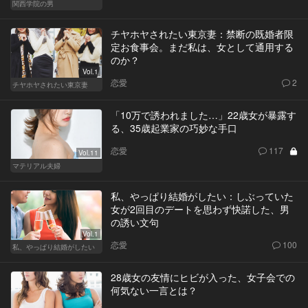
関西学院の男
チヤホヤされたい東京妻：禁断の既婚者限
定お食事会。まだ私は、女として通用する
のか？
Vol.1
恋愛
2
チヤホヤされたい東京妻
「10万で誘われました…」22歳女が暴露す
る、35歳起業家の巧妙な手口
恋愛
117
Vol.11
マテリアル夫婦
私、やっぱり結婚がしたい：しぶっていた
女が2回目のデートを思わず快諾した、男
の誘い文句
Vol.1
恋愛
100
私、やっぱり結婚がしたい
28歳女の友情にヒビが入った、女子会での
何気ない一言とは？