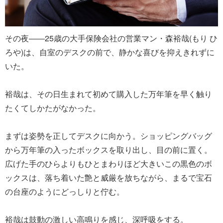
その夜――25歳の大手保険会社の営業マン・森裕哉(もり ひ
ろや)は、自室のデスクの前で、静かな喜びを抑えきれずに
いた。
裕哉は、その日生まれて初めて購入した万年筆を早く触り
たくてしかたがなかった。
まずは姿勢を正してデスクに向かう。ショッピングバッグ
から万年筆の入ったボックスを取り出し、目の前に置く。
広げた手のひらよりもひとまわりほど大きいこの黒色のボ
ックスは、落ち着いた艶と威厳を放ちながら、まるで宝石
の台座のようにどっしりと佇む。
裕哉は鼓動の激しい高鳴りを感じ、深呼吸をする。