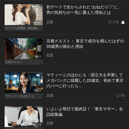
初デートで女からされた“おねだり♡”に、
男の気持ちが一気に萎えた理由とは
恋愛
173
Vol.69
オトナの恋愛論～解説編～
京都クエスト： 東京で成功を掴んだはずの
35歳男が敗れた理由
恋愛
Vol.1
京都クエスト
マティーニのほかにも：国立大を卒業して
メガバンクに就職した22歳女。初めて東京
のバーに行ったら…
Vol.1
恋愛
15
マティーニのほかにも
いよいよ明日で最終話！「東京マザー」全
話総集編
恋愛
Vol.15