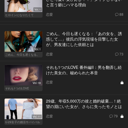
と言う癖にハマる理由
Vol.1
恋愛
88
ヒロインになりたくて
ごめん、今日も遅くなる：「あの女を、誘
惑して…」彼氏の浮気現場を目撃した女
が、男友達にした依頼とは
Vol.1
恋愛
73
ごめん、今日も遅くなる。
それも1つのLOVE 番外編II：男を翻弄し続
けた美女の、秘められた本音
恋愛
Vol.18
それも1つのLOVE
29歳、年収5,000万の彼と婚約破棄…！絶
望の淵にいた女が、さらに失ったモノとは
恋愛
79
Vol.11
U-29女子の婚活サバイバル