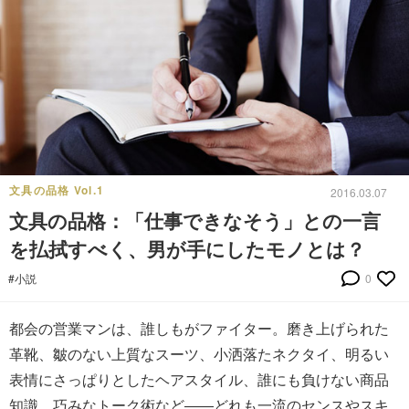
文具の品格 Vol.1
2016.03.07
文具の品格：「仕事できなそう」との一言
を払拭すべく、男が手にしたモノとは？
#小説
0
都会の営業マンは、誰しもがファイター。磨き上げられた
革靴、皺のない上質なスーツ、小洒落たネクタイ、明るい
表情にさっぱりとしたヘアスタイル、誰にも負けない商品
知識、巧みなトーク術など――どれも一流のセンスやスキ