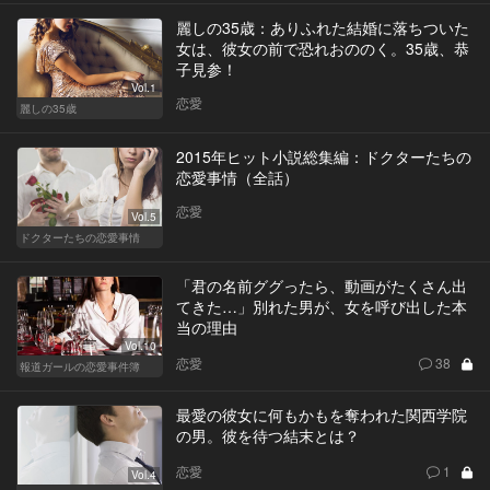
麗しの35歳：ありふれた結婚に落ちついた
女は、彼女の前で恐れおののく。35歳、恭
子見参！
Vol.1
恋愛
麗しの35歳
2015年ヒット小説総集編：ドクターたちの
恋愛事情（全話）
恋愛
Vol.5
ドクターたちの恋愛事情
「君の名前ググったら、動画がたくさん出
てきた…」別れた男が、女を呼び出した本
当の理由
Vol.10
恋愛
38
報道ガールの恋愛事件簿
最愛の彼女に何もかもを奪われた関西学院
の男。彼を待つ結末とは？
恋愛
1
Vol.4