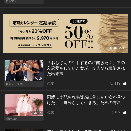
東京マザー
「おじさんの相手するのに飽きた？」年の
差恋愛をしていた女が、友人から罵倒され
た出来事
Vol.9
恋愛
119
東京テラス族
両親に支配され劣等感に苦しんだ女が見つ
けた、「自分らしく生きる」ための方法
恋愛
82
Vol.11
姉妹格差