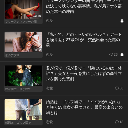
フリーアナウンサーの闇 最終回：テレビに
は決して映らない裏事情。私が局アナを辞
めた本当の理由
Vol.10
恋愛
フリーアナウンサーの闇
「私って、どのくらいのレベル？」デート
を繰り返す27歳OLが、突然出会った謎の
男
Vol.2
恋愛
26
恋のアプリ
君が僕で、僕が君で：「隣にいるのは一体
誰？」美女と一夜を共にしたはずの商社マ
ンを襲った悲劇
Vol.1
恋愛
50
君が僕で、僕が君で
婚活は、ゴルフ場で：「イイ男がいない」
と嘆く29歳女が見つけた、最高の出会いの
場とは
Vol.1
恋愛
13
婚活は、ゴルフ場で