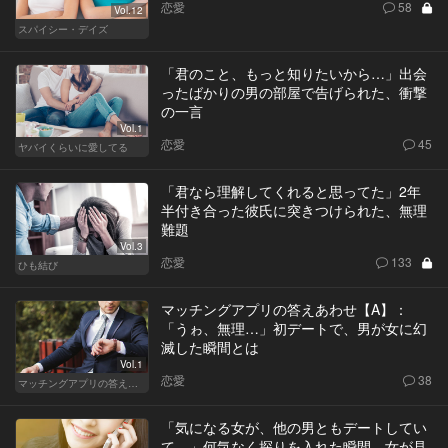
恋愛
58
Vol.12
スパイシー・デイズ
「君のこと、もっと知りたいから…」出会
ったばかりの男の部屋で告げられた、衝撃
の一言
Vol.1
恋愛
45
ヤバイくらいに愛してる
「君なら理解してくれると思ってた」2年
半付き合った彼氏に突きつけられた、無理
難題
Vol.3
恋愛
133
ひも結び
マッチングアプリの答えあわせ【A】：
「うゎ、無理…」初デートで、男が女に幻
滅した瞬間とは
Vol.1
恋愛
38
マッチングアプリの答えあわせ【A】～SEASON2～
「気になる女が、他の男ともデートしてい
て…」何気なく探りを入れた瞬間、女が見