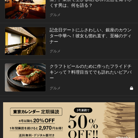
くす男は、何を語る？
グルメ
記念日デートにふさわしい、銀座のカウン
ター中華へ！彼女も惚れ直す、至極のディ
ナー
グルメ
クラフトビールのために作ったフライドチ
キンって？料理目当てでも訪れたいビアバ
ー
グルメ