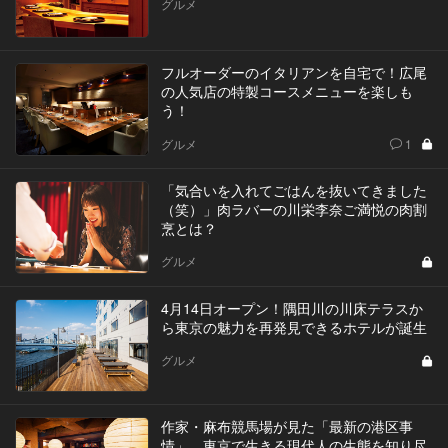
グルメ
フルオーダーのイタリアンを自宅で！広尾
の人気店の特製コースメニューを楽しも
う！
グルメ
1
「気合いを入れてごはんを抜いてきました
（笑）」肉ラバーの川栄李奈ご満悦の肉割
烹とは？
グルメ
4月14日オープン！隅田川の川床テラスか
ら東京の魅力を再発見できるホテルが誕生
グルメ
作家・麻布競馬場が見た「最新の港区事
情」。東京で生きる現代人の生態を知り尽