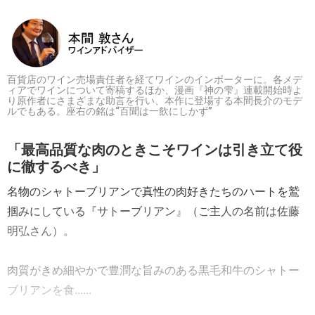
百貨店のワイン売場責任者を経てワインのインポーターに。各メデ
ィアでワインについて寄稿するほか、漫画『神の雫』連載開始時よ
り原作者にさまざまな助言を行い、本作に登場する本間長介のモデ
ルでもある。座右の銘は“百聞は一飲にしかず”
「最高品質な肉のときこそワインは引き立て役
に徹するべき」
名物のシャトーブリアンで真性の肉好きたちのハートを鷲
掴みにしている『サトーブリアン』（ご主人の名前は佐藤
明弘さん）。
肉質がきめ細やかで豊潤な旨みのある黒毛和牛のシャトー
ブリアンを食......