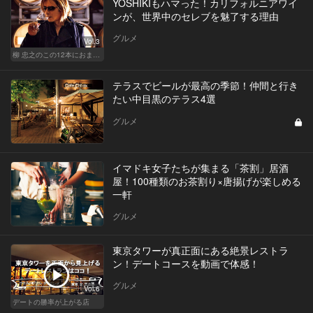
YOSHIKIもハマった！カリフォルニアワイ
ンが、世界中のセレブを魅了する理由
グルメ
Vol.3
柳 忠之のこの12本におまかせ
テラスでビールが最高の季節！仲間と行き
たい中目黒のテラス4選
グルメ
イマドキ女子たちが集まる「茶割」居酒
屋！100種類のお茶割り×唐揚げが楽しめる
一軒
グルメ
東京タワーが真正面にある絶景レストラ
ン！デートコースを動画で体感！
グルメ
Vol.6
デートの勝率が上がる店