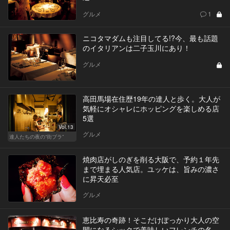
グルメ
1
ニコタマダムも注目してる!?今、最も話題
のイタリアンは二子玉川にあり！
グルメ
高田馬場在住歴19年の達人と歩く。大人が
気軽にオシャレにホッピングを楽しめる店
5選
Vol.13
グルメ
達人たちの夜の“街ブラ”
焼肉店がしのぎを削る大阪で、予約１年先
まで埋まる人気店。ユッケは、旨みの濃さ
に昇天必至
グルメ
恵比寿の奇跡！そこだけぽっかり大人の空
間になるシックで美味しいフレンチの名