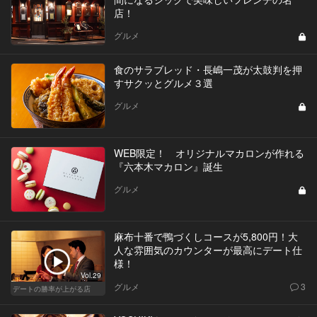
店！
グルメ
食のサラブレッド・長嶋一茂が太鼓判を押
すサクッとグルメ３選
グルメ
WEB限定！ オリジナルマカロンが作れる
『六本木マカロン』誕生
グルメ
麻布十番で鴨づくしコースが5,800円！大
人な雰囲気のカウンターが最高にデート仕
様！
Vol.29
グルメ
3
デートの勝率が上がる店