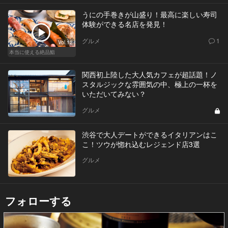
うにの手巻きが山盛り！最高に楽しい寿司
体験ができる名店を発見！
グルメ
1
Vol.12
本当に使える絶品鮨
関西初上陸した大人気カフェが超話題！ノ
スタルジックな雰囲気の中、極上の一杯を
いただいてみない？
グルメ
渋谷で大人デートができるイタリアンはこ
こ！ツウが惚れ込むレジェンド店3選
グルメ
フォローする