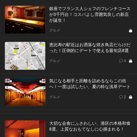
銀座でフランス人シェフのフレンチコース
が3千円台！コスパよし雰囲気良しの新店
が誕生！
グルメ
恵比寿の駅近はお洒落な焼き鳥店だらけだ
った！圧倒的にデートで使える最旬店8選
グルメ
4
気になる相手と距離を詰めるならこの街
へ！一度は試したい、夏の粋な浅草デート
グルメ
2
大切な会食にふさわしい、港区の本格和食
8選。上質なおもてなしに心掴まれる！