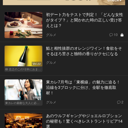
初デート力をテストで判定！ 「どんな女性
がタイプ？」と聞かれた時の正しい受け答
えとは？
グルメ
10
鮨と相性抜群のオレンジワイン！食欲をそ
そるほろ苦さと独特の香りがクセになる
グルメ
Vol.22
柳 忠之のこの12本におまかせ
東カレ7月号は「東横線」の魅力に迫る！
沿線を3ブロックに分け、全駅を徹底取
材！
Vol.98
グルメ
2
東カレの素敵な大人に必要なこと
あのウルフギャングやジョエルロブション
の秘密も！驚くべきレストラントリビア14
選