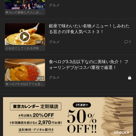
グルメ
Vol.5
東カレの素敵な大人に必要なこと
銀座で味わいたい名物メニュー！しみわた
る旨さの洋食人気ベスト３！
グルメ
1
Vol.2
心をほぐしてくれる洋食
食べログ3.3点以下なのに美味い魚介！ フ
ォーリンデブがコスパ重視で厳選！
グルメ
Vol.3
食べログ3.3点以下でも旨い店！