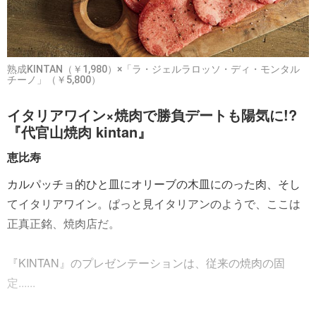
熟成KINTAN（￥1,980）×「ラ・ジェルラロッソ・ディ・モンタル
チーノ」（￥5,800）
イタリアワイン×焼肉で勝負デートも陽気に!?
『代官山焼肉 kintan』
恵比寿
カルパッチョ的ひと皿にオリーブの木皿にのった肉、そし
てイタリアワイン。ぱっと見イタリアンのようで、ここは
正真正銘、焼肉店だ。
『KINTAN』のプレゼンテーションは、従来の焼肉の固
定......