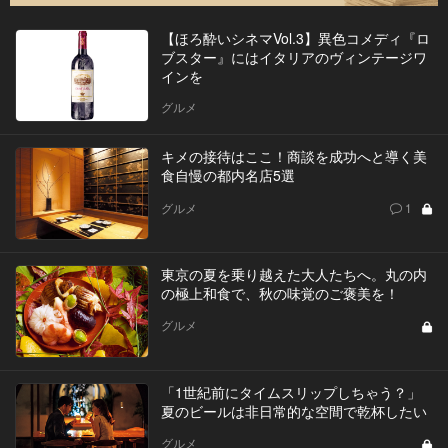
【ほろ酔いシネマVol.3】異色コメディ『ロ
ブスター』にはイタリアのヴィンテージワ
インを
グルメ
キメの接待はここ！商談を成功へと導く美
食自慢の都内名店5選
グルメ
1
東京の夏を乗り越えた大人たちへ。丸の内
の極上和食で、秋の味覚のご褒美を！
グルメ
「1世紀前にタイムスリップしちゃう？」
夏のビールは非日常的な空間で乾杯したい
グルメ