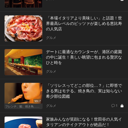
「本場イタリアより美味しい」と話題！世
界最高レベルのピッツァが楽しめる恵比寿
の人気店
グルメ
デートに最適なカウンターが、港区の庭園
の中に誕生！美しい眺望に包まれる贅沢な
ひと時を
グルメ
「ソリレスってどこの部位…？」に即答で
きる男はモテる。焼き鳥の、実は知らない
希少部位図鑑
Vol.7
グルメ
1
フレンチ、鮨、焼き鳥…グルメなら知っておきたい知識
家族みんなが笑顔になる！世田谷の人気イ
タリアンのテイクアウトが絶品だ！