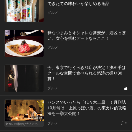
できたての味わいが楽しめる逸品
グルメ
粋なつまみとオシャレな蕎麦が、港区っぽ
い。女心を掴むデートならここ！
グルメ
今、東京で行くべき鮨店が決定！決め手は
クールな空間で食べられる怒涛の握り30
貫！
グルメ
センスでいったら「代々木上原」！月刊誌
10月号は「上原っぽい店」の東カレ的攻略
法を一挙大公開！
Vol.17
グルメ
5
東カレの素敵な大人に必要なこと