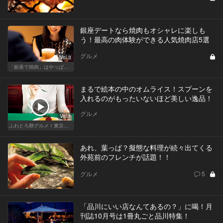
銀座デートなら焼肉もオシャレに楽しも
う！最高の肉体験ができる人気焼肉店5選
グルメ
Vol.3
「銀座で焼肉」はやっぱりテンションが上がります！
まるで絵本の中のオムライス！スプーンを
入れるのがもったいないほど美しい逸品！
グルメ
Vol.1
ふわとろ卵グルメ！東京で外せない人気店
あれ、葉っぱ？擬態な料理が続々出てくる
外苑前のフレンチが話題！！
グルメ
5
「品川にいい店なんてあるの？」に喝！月
刊誌10月号は1冊丸ごと品川特集！