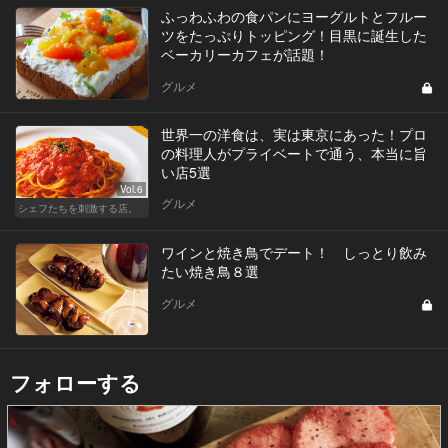
ふっわふわの食パンにヨーグルトとフルー
ツをたっぷりトッピング！目黒に誕生した
ベーカリーカフェが話題！
グルメ
世界一の洋食は、実は東京にあった！プロ
の料理人がプライベートで通う、本当に旨
い店5選
Vol.6
グルメ
シェフたちを刺激する店。
ワインと焼き鳥でデート！ しっとり飲み
たい焼き鳥８選
グルメ
フォローする