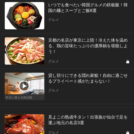
いつでも食べたい韓国グルメの鉄板飯！韓
国の麺とスープとご飯8選
グルメ
京都の名店が東京に上陸！冷えた体を温め
る、鶏の旨味たっぷりの濃厚鍋を堪能しよ
う！
グルメ
貸し切りにできる隠れ家鮨！自由に過ごせ
るプライベート感がたまらない！
グルメ
Vol.11
本当に使える絶品鮨
見よこの熟成牛タン！出張族が仙台で足を
運ぶ地元の名店3選
グルメ