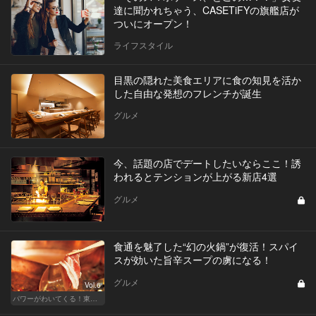
達に聞かれちゃう、CASETiFYの旗艦店が
ついにオープン！
ライフスタイル
目黒の隠れた美食エリアに食の知見を活か
した自由な発想のフレンチが誕生
グルメ
今、話題の店でデートしたいならここ！誘
われるとテンションが上がる新店4選
グルメ
食通を魅了した“幻の火鍋”が復活！スパイ
スが効いた旨辛スープの虜になる！
グルメ
Vol.6
パワーがわいてくる！東京のおすすめ火鍋