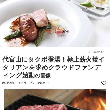
2016.02.12
代官山にタクボ登場！極上薪火焼イ
タリアンを求めクラウドファンデ
ィング始動
の画像
#新店情報
#イタリアン
#代官山