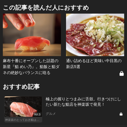
この記事を読んだ人におすすめ
麻布十番にオープンした話題の
通い詰めるほど美味い中目黒の
新星『鮨 めい乃』。鮨飯と鮨ダ
新店5選
ネの絶妙なバランスに唸る
おすすめ記事
極上の握りとつまみに舌鼓。行きつけにし
たい新たな鮨店を神楽坂で発見！
グルメ
Vol.3
神楽坂のとっておき鮨は、ふたりだけの秘密