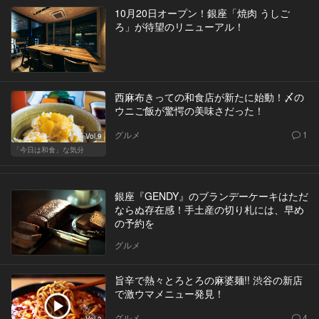
10月20日オープン！銀座「焼肉 うしご
ろ」が待望のリニューアル！
西麻布きっての和食店が新たに始動！〆の
ウニご飯が驚愕の美味さだった！
グルメ
1
Vol.9
「今日は和食」な気分
銀座『GENDY』のブランデーケーキはただ
ならぬ存在感！手土産の切り札には、早め
の予約を
グルメ
旨辛で熱々とろとろの麻婆麺!! 渋谷の新店
で激ウマメニュー発見！
グルメ
4