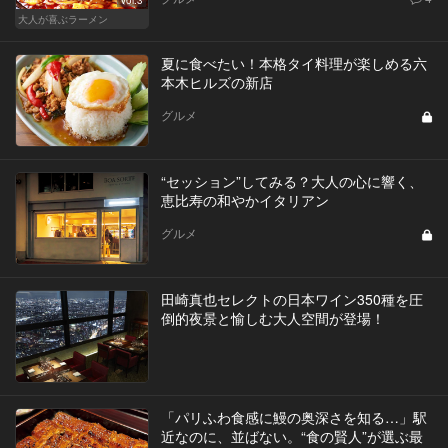
Vol.3
大人が喜ぶラーメン
夏に食べたい！本格タイ料理が楽しめる六
本木ヒルズの新店
グルメ
“セッション”してみる？大人の心に響く、
恵比寿の和やかイタリアン
グルメ
田崎真也セレクトの日本ワイン350種を圧
倒的夜景と愉しむ大人空間が登場！
「パリふわ食感に鰻の奥深さを知る…」駅
近なのに、並ばない。“食の賢人”が選ぶ最