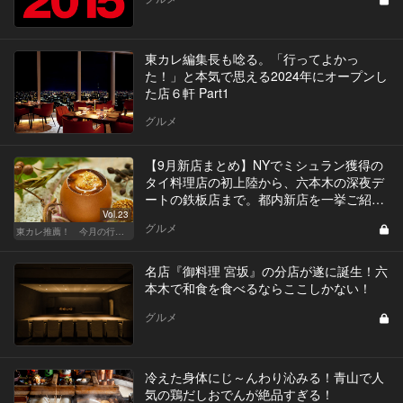
東カレ編集長も唸る。「行ってよかっ
た！」と本気で思える2024年にオープンし
た店６軒 Part1
グルメ
【9月新店まとめ】NYでミシュラン獲得の
タイ料理店の初上陸から、六本木の深夜デ
ートの鉄板店まで。都内新店を一挙ご紹
介！
Vol.23
グルメ
東カレ推薦！ 今月の行くべき店
名店『御料理 宮坂』の分店が遂に誕生！六
本木で和食を食べるならここしかない！
グルメ
冷えた身体にじ～んわり沁みる！青山で人
気の鶏だしおでんが絶品すぎる！