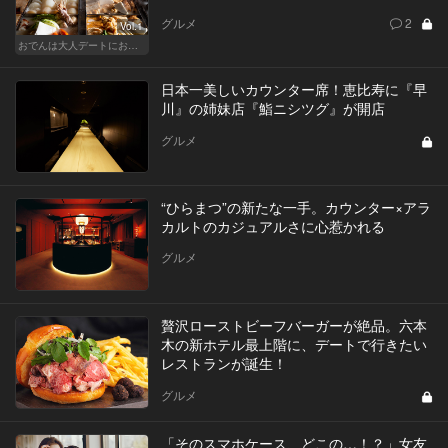
グルメ
2
Vol.1
おでんは大人デートにおすすめ！ふたりで温まろう
日本一美しいカウンター席！恵比寿に『早
川』の姉妹店『鮨ニシツグ』が開店
グルメ
“ひらまつ”の新たな一手。カウンター×アラ
カルトのカジュアルさに心惹かれる
グルメ
贅沢ローストビーフバーガーが絶品。六本
木の新ホテル最上階に、デートで行きたい
レストランが誕生！
グルメ
「そのスマホケース、どこの…！？」女友