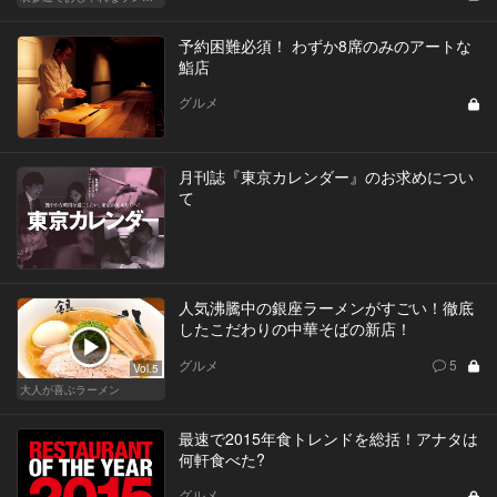
予約困難必須！ わずか8席のみのアートな
鮨店
グルメ
月刊誌『東京カレンダー』のお求めについ
て
人気沸騰中の銀座ラーメンがすごい！徹底
したこだわりの中華そばの新店！
グルメ
5
Vol.5
大人が喜ぶラーメン
最速で2015年食トレンドを総括！アナタは
何軒食べた?
グルメ