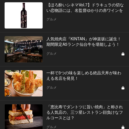
【ほろ酔いシネマVol.7】ドラキュラの切な
い恋物語には、名監督ゆかりの赤ワインを
グルメ
人気焼肉店『KINTAN』が神楽坂に誕生！
期間限定A5ランク仙台牛を堪能しよう！
グルメ
一杯で3つの味を楽しめる絶品天丼が味わ
える名店を発見！
グルメ
「恵比寿でダントツに旨い焼肉」と称され
る人気店の、三ツ星レストラン顔負けなフ
ルコースとは？
グルメ