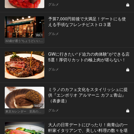
グルメ
予算7,000円前後で大満足！デートにも使
える手頃なフレンチビストロ３選
グルメ
Vol.1
32歳が通う“ちょうどいい”価格の店
GWに行きたい“ド迫力の肉体験”ができる店
5選！厚切りカットの極上肉が堪らない！
グルメ
ミラノのカフェ文化をスタイリッシュに提
供『エンポリオ アルマーニ カフェ青山』
（表参道）
Vol.21
グルメ
東京カレンダー 至高の名店シリーズ
大人の日常デートにぴったり！南青山の一
軒家イタリアンで、美しい料理の数々を堪