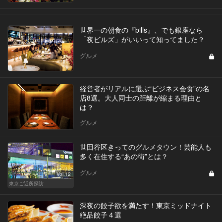
世界一の朝食の『bills』、でも銀座なら
「夜ビルズ」がいいって知ってました？
グルメ
経営者がリアルに選ぶ“ビジネス会食”の名
店8選。大人同士の距離が縮まる理由と
は？
グルメ
世田谷区きってのグルメタウン！芸能人も
多く在住する“あの街”とは？
グルメ
Vol.12
東京ご近所探訪
深夜の餃子欲を満たす！東京ミッドナイト
絶品餃子４選