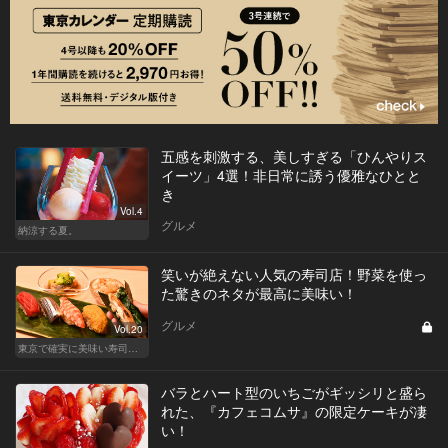
五感を刺激する、美しすぎる「ひんやりス
イーツ」4選！非日常に誘う優雅なひとと
き
Vol.4
グルメ
納涼する夏。
笑いが絶えない人気の寿司店！野菜を使っ
た驚きのネタが最高に美味い！
グルメ
Vol.20
東京で確実に美味い寿司はここだ！
バラとハート型のいちごがギッシリと盛ら
れた、『カフェコムサ』の限定ケーキが凄
い！