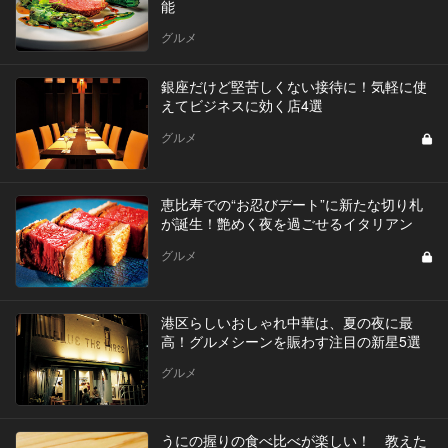
能
グルメ
銀座だけど堅苦しくない接待に！気軽に使
えてビジネスに効く店4選
グルメ
恵比寿での“お忍びデート”に新たな切り札
が誕生！艶めく夜を過ごせるイタリアン
グルメ
港区らしいおしゃれ中華は、夏の夜に最
高！グルメシーンを賑わす注目の新星5選
グルメ
うにの握りの食べ比べが楽しい！ 教えた