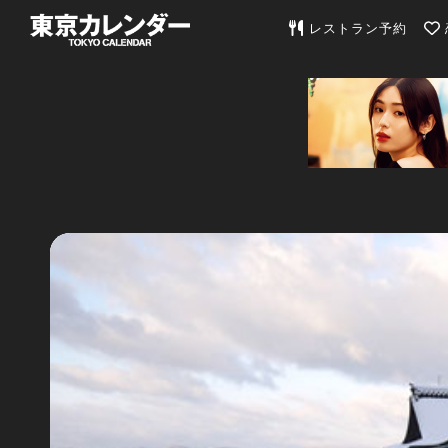
東京カレンダー | 最
レストラン予約