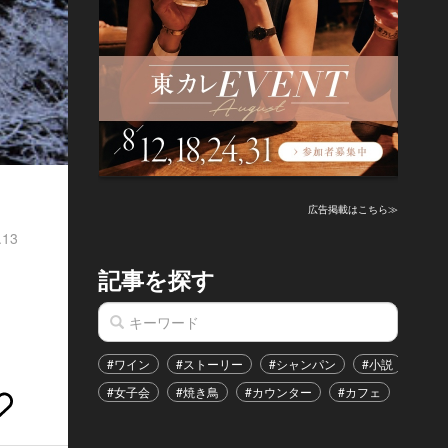
広告掲載はこちら≫
.13
記事を探す
#ワイン
#ストーリー
#シャンパン
#小説
#家
#女子会
#焼き鳥
#カウンター
#カフェ
#イベ