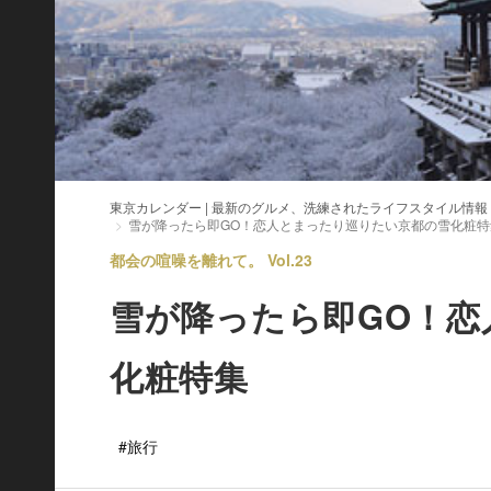
東京カレンダー | 最新のグルメ、洗練されたライフスタイル情報
雪が降ったら即GO！恋人とまったり巡りたい京都の雪化粧特
都会の喧噪を離れて。 Vol.23
雪が降ったら即GO！
化粧特集
#旅行