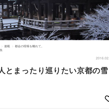
連載
都会の喧噪を離れて。
集
2016.02
恋人とまったり巡りたい京都の雪