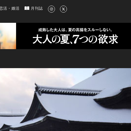
新のグルメ、洗練されたライフスタイル情報
恋活・婚活
月刊誌