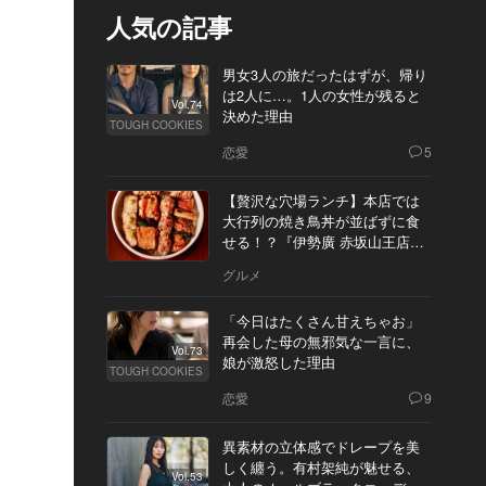
人気の記事
男女3人の旅だったはずが、帰り
は2人に…。1人の女性が残ると
Vol.74
決めた理由
TOUGH COOKIES
恋愛
5
【贅沢な穴場ランチ】本店では
大行列の焼き鳥丼が並ばずに食
せる！？『伊勢廣 赤坂山王店』
へ
グルメ
「今日はたくさん甘えちゃお」
再会した母の無邪気な一言に、
Vol.73
娘が激怒した理由
TOUGH COOKIES
恋愛
9
異素材の立体感でドレープを美
しく纏う。有村架純が魅せる、
Vol.53