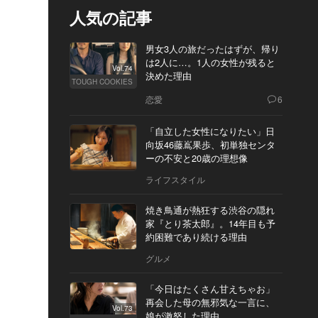
人気の記事
男女3人の旅だったはずが、帰り
は2人に…。1人の女性が残ると
Vol.74
決めた理由
TOUGH COOKIES
恋愛
6
「自立した女性になりたい」日
向坂46藤嶌果歩、初単独センタ
ーの不安と20歳の理想像
ライフスタイル
焼き鳥通が熱狂する渋谷の隠れ
家『とり茶太郎』。14年目も予
約困難であり続ける理由
グルメ
「今日はたくさん甘えちゃお」
再会した母の無邪気な一言に、
Vol.73
娘が激怒した理由