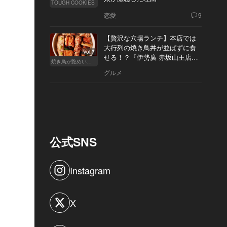
TOUGH COOKIES
恋愛
9
【贅沢な穴場ランチ】本店では
大行列の焼き鳥丼が並ばずに食
Vol.7
せる！？『伊勢廣 赤坂山王店』
焼き鳥が艶めいてきた
へ
グルメ
公式SNS
Instagram
X