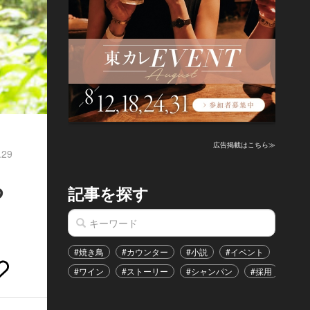
広告掲載はこちら≫
.29
る
記事を探す
#焼き鳥
#カウンター
#小説
#イベント
#港区
#ワイン
#ストーリー
#シャンパン
#採用
#恋