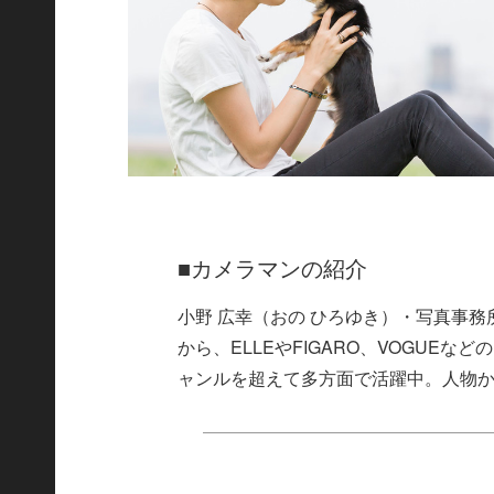
■カメラマンの紹介
小野 広幸（おの ひろゆき）・写真事
から、ELLEやFIGARO、VOGUE
ャンルを超えて多方面で活躍中。人物