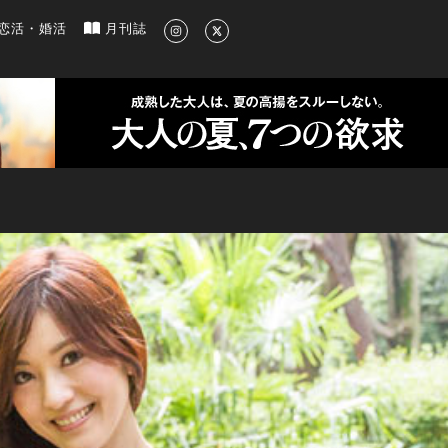
新のグルメ、洗練されたライフスタイル情報
恋活・婚活
月刊誌