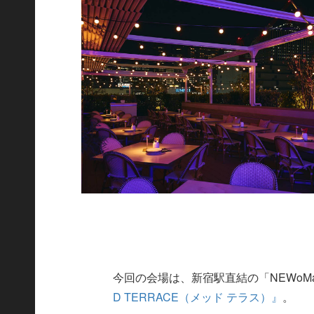
今回の会場は、新宿駅直結の「NEWoMan新
D TERRACE（メッド テラス）』
。