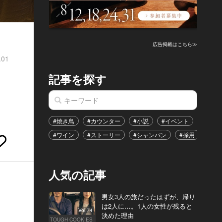
広告掲載はこちら≫
.01
記事を探す
！
#焼き鳥
#カウンター
#小説
#イベント
#港区
#ワイン
#ストーリー
#シャンパン
#採用
#恋
人気の記事
男女3人の旅だったはずが、帰り
は2人に…。1人の女性が残ると
Vol.74
決めた理由
TOUGH COOKIES