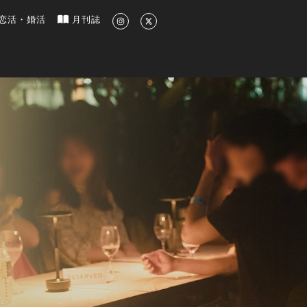
新のグルメ、洗練されたライフスタイル情報
恋活・婚活
月刊誌