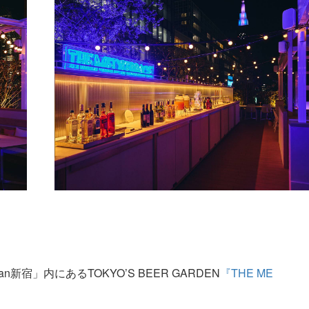
宿」内にあるTOKYO’S BEER GARDEN
『THE ME