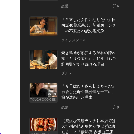
恋愛
6
「自立した女性になりたい」日
向坂46藤嶌果歩、初単独センタ
ーの不安と20歳の理想像
ライフスタイル
焼き鳥通が熱狂する渋谷の隠れ
家『とり茶太郎』。14年目も予
約困難であり続ける理由
グルメ
「今日はたくさん甘えちゃお」
再会した母の無邪気な一言に、
Vol.73
娘が激怒した理由
TOUGH COOKIES
恋愛
9
【贅沢な穴場ランチ】本店では
大行列の焼き鳥丼が並ばずに食
Vol.7
せる！？『伊勢廣 赤坂山王店』