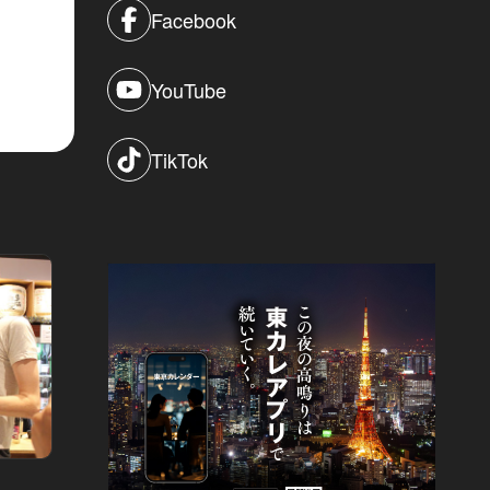
Facebook
YouTube
TikTok
父の日