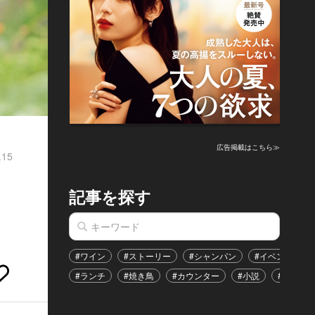
広告掲載はこちら≫
.15
記事を探す
#ワイン
#ストーリー
#シャンパン
#イベント
#ランチ
#焼き鳥
#カウンター
#小説
#恋愛