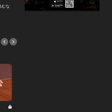
けが抜群
込むな
日本酒好きな男子を狙うなら、「獺
父の日
！
祭」入りの生チョコで勝負に出ろ！
食５選
#日本酒
#ワイ
8
男と女の答えあわせ【A】 Vol.308