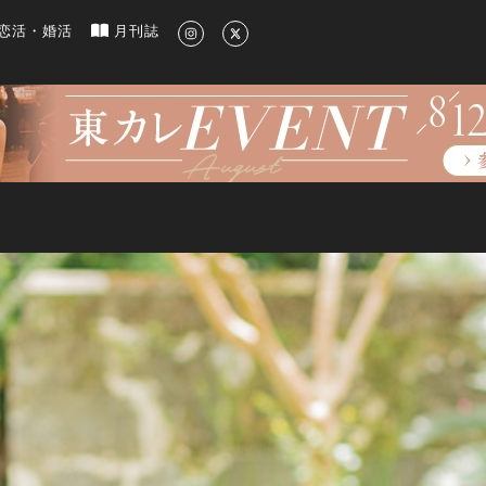
新のグルメ、洗練されたライフスタイル情報
恋活・婚活
月刊誌