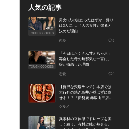
人気の記事
男女3人の旅だったはずが、帰り
は2人に…。1人の女性が残ると
Vol.74
決めた理由
TOUGH COOKIES
恋愛
6
「今日はたくさん甘えちゃお」
再会した母の無邪気な一言に、
Vol.73
娘が激怒した理由
TOUGH COOKIES
恋愛
9
【贅沢な穴場ランチ】本店では
大行列の焼き鳥丼が並ばずに食
せる！？『伊勢廣 赤坂山王店』
へ
グルメ
異素材の立体感でドレープを美
しく纏う。有村架純が魅せる、
Vol.53