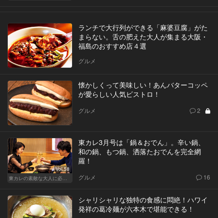
ランチで大行列ができる「麻婆豆腐」がた
まらない。舌の肥えた大人が集まる大阪・
福島のおすすめ店４選
グルメ
懐かしくって美味しい！あんバターコッペ
が愛らしい人気ビストロ！
グルメ
2
東カレ3月号は「鍋＆おでん」。辛い鍋、
和の鍋、もつ鍋、洒落たおでんを完全網
羅！
Vol.58
グルメ
16
東カレの素敵な大人に必要なこと
シャリシャリな独特の食感に悶絶！ハワイ
発祥の葛冷麺が六本木で堪能できる！