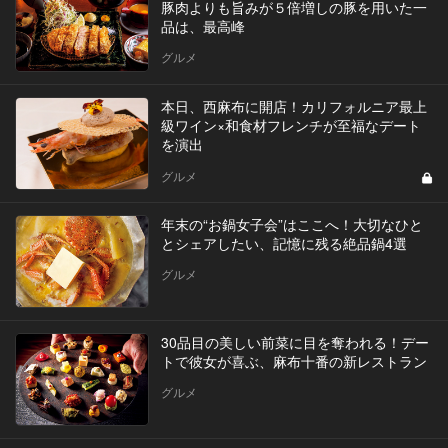
豚肉よりも旨みが５倍増しの豚を用いた一
品は、最高峰
グルメ
本日、西麻布に開店！カリフォルニア最上
級ワイン×和食材フレンチが至福なデート
を演出
グルメ
年末の“お鍋女子会”はここへ！大切なひと
とシェアしたい、記憶に残る絶品鍋4選
グルメ
30品目の美しい前菜に目を奪われる！デー
トで彼女が喜ぶ、麻布十番の新レストラン
グルメ