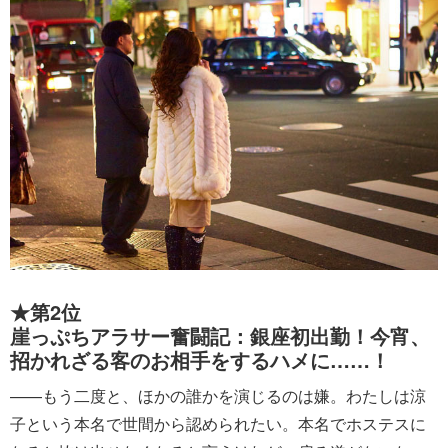
★第2位
崖っぷちアラサー奮闘記：銀座初出勤！今宵、
招かれざる客のお相手をするハメに……！
——もう二度と、ほかの誰かを演じるのは嫌。わたしは涼
子という本名で世間から認められたい。本名でホステスに