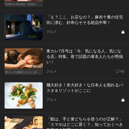
Editor's Choice～hotel～
「え？ここ、お店なの？」麻布十番の住宅
街に潜む、好奇心そそる絶品中華！
グルメ
東カレ7月号は「今、気になる人、気にな
る店」特集。巷で話題の著名人たちが勢揃
い！
Vol.50
グルメ
43
東カレの素敵な大人に必要なこと
麺大好き！米大好き！な日本人も惚れるパ
スタ＆リゾットがここに
グルメ
「鮨は、手と箸どちらを使うのが正解？」
「スマホはどこに置く？」知っておくべき