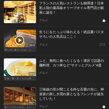
フランスの人気レストランも御用達！日本
初上陸の最高級オリーブオイル専門店が銀
座に誕生！
グルメ
生うにをたっぷり味わえる！絶品夏パスタ
ぞろいの人気店はここ！
グルメ
2
Vol.9
明らかに違うパスタ・イタリアン
ふと、無性に食べたくなる！港区で話題の
麺料理、カツ丼など“サクッとグルメ”4選
グルメ
Vol.6
定食・麺・丼！大人が満足できるサクッとグルメ
三味線の音が聞こえる粋な石畳の先に、神
楽坂の新しき隠れ家となるフレンチが誕生
していた！
Vol.1
グルメ
楽しいフレンチは、リトルパリ・神楽坂で