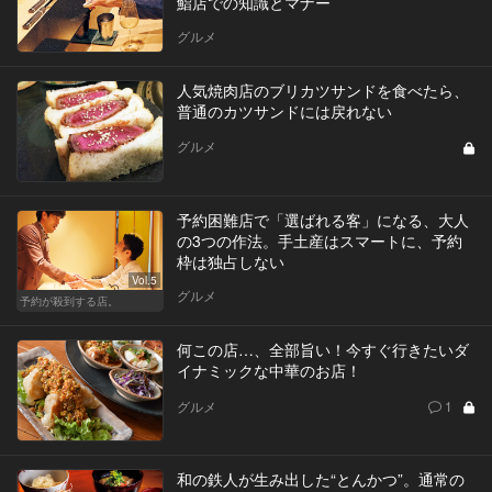
鮨店での知識とマナー
グルメ
人気焼肉店のブリカツサンドを食べたら、
普通のカツサンドには戻れない
グルメ
予約困難店で「選ばれる客」になる、大人
の3つの作法。手土産はスマートに、予約
枠は独占しない
Vol.5
グルメ
予約が殺到する店。
何この店…、全部旨い！今すぐ行きたいダ
イナミックな中華のお店！
グルメ
1
和の鉄人が生み出した“とんかつ”。通常の