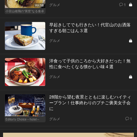
グルメ
1
Vol.58
小宮山雄飛の“英世”なる食卓
早起きしてでも行きたい！代官山のお洒落
すぎる朝ごはん３選
グルメ
洋食って子供のころから大好きだった！無
性に食べたくなる懐かしい味４選
グルメ
28階から望む夜景とともに楽しむハイティ
ープラン！仕事終わりのプチご褒美女子会
に
Vol.11
グルメ
1
Editor's Choice～hotel～