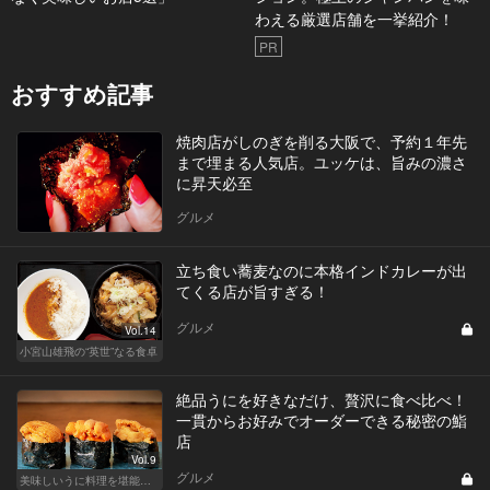
わえる厳選店舗を一挙紹介！
PR
おすすめ記事
焼肉店がしのぎを削る大阪で、予約１年先
まで埋まる人気店。ユッケは、旨みの濃さ
に昇天必至
グルメ
立ち食い蕎麦なのに本格インドカレーが出
てくる店が旨すぎる！
グルメ
Vol.14
小宮山雄飛の“英世”なる食卓
絶品うにを好きなだけ、贅沢に食べ比べ！
一貫からお好みでオーダーできる秘密の鮨
店
Vol.9
グルメ
美味しいうに料理を堪能できる東京の名店