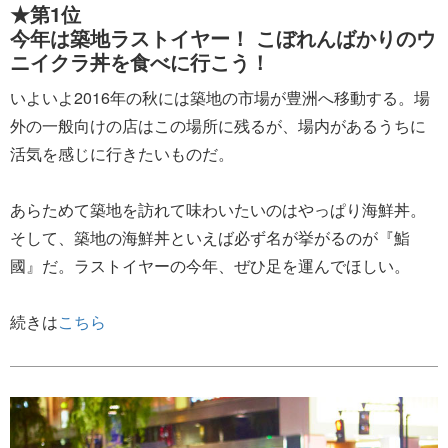
★第1位
今年は築地ラストイヤー！ こぼれんばかりのウ
ニイクラ丼を食べに行こう！
いよいよ2016年の秋には築地の市場が豊洲へ移動する。場
外の一般向けの店はこの場所に残るが、場内があるうちに
活気を感じに行きたいものだ。
あらためて築地を訪れて味わいたいのはやっぱり海鮮丼。
そして、築地の海鮮丼といえば必ず名が挙がるのが『鮨
國』だ。ラストイヤーの今年、ぜひ足を運んでほしい。
続きは
こちら