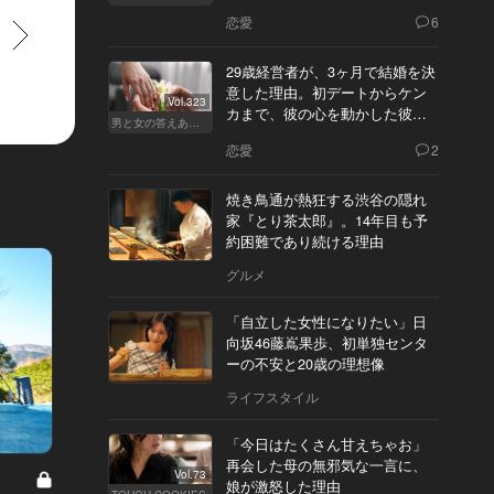
恋愛
6
すすむ
29歳経営者が、3ヶ月で結婚を決
意した理由。初デートからケン
Vol.323
カまで、彼の心を動かした彼女
男と女の答えあわせ【Q】
の態度とは
恋愛
2
焼き鳥通が熱狂する渋谷の隠れ
家『とり茶太郎』。14年目も予
約困難であり続ける理由
グルメ
「自立した女性になりたい」日
向坂46藤嶌果歩、初単独センタ
ーの不安と20歳の理想像
ライフスタイル
「今日はたくさん甘えちゃお」
再会した母の無邪気な一言に、
やっぱり、ホテルが好き。 Vol.18
Vol.73
娘が激怒した理由