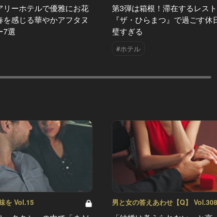
アリーホテルで優雅にお花
第3弾は箱根！滞在するレス
春を感じる華やかアフタヌ
『ザ・ひらまつ』で過ごす休
ー7選
璧すぎる
#ホテル
 Vol.15
男と女の答えあわせ【Q】 Vol.30