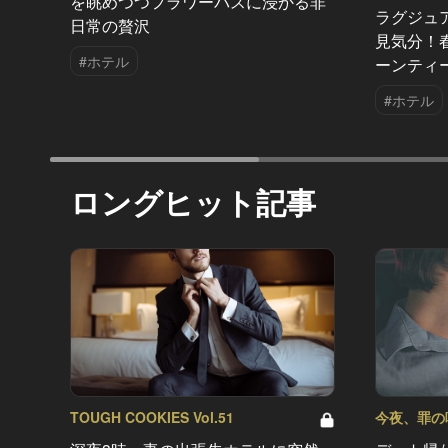
を眺めつつフラワーバスに浸かる非
ラグジュ
日常の贅沢
見気分！
#ホテル
ーンティ
#ホテル
ロングヒット記事
TOUGH COOKIES Vol.51
今夜、罪の味を