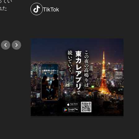
ってい
結婚願望ゼロだった27歳男性が、交
れた
際2年で突然プロポーズ。彼の心が
TikTok
変わった“理由”とは
#小説