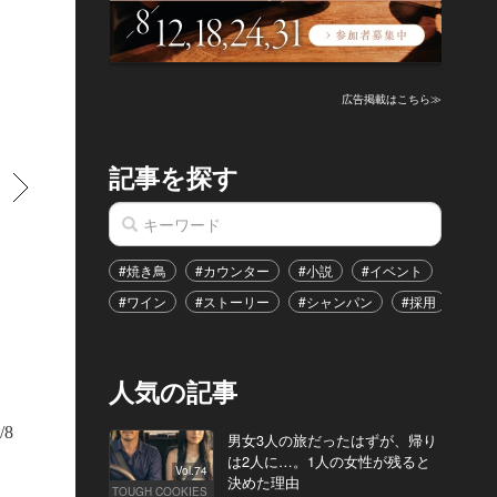
広告掲載はこちら≫
記事を探す
すすむ
#焼き鳥
#カウンター
#小説
#イベント
#港区
#ワイン
#ストーリー
#シャンパン
#採用
#恋
人気の記事
/8
男女3人の旅だったはずが、帰り
は2人に…。1人の女性が残ると
Vol.74
決めた理由
TOUGH COOKIES