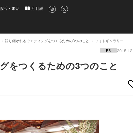
新のグルメ、洗練されたライフスタイル情報
恋活・婚活
月刊誌
語り継がれるウエディングをつくるための3つのこと
フォトギャラリー
2015.12
PR
グをつくるための3つのこと