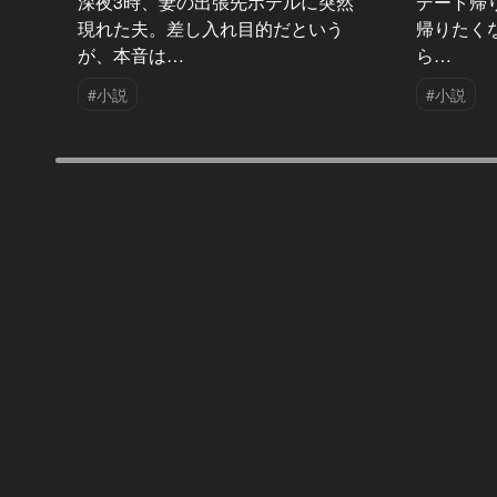
深夜3時、妻の出張先ホテルに突然
デート帰
現れた夫。差し入れ目的だという
帰りたく
が、本音は…
ら…
#小説
#小説