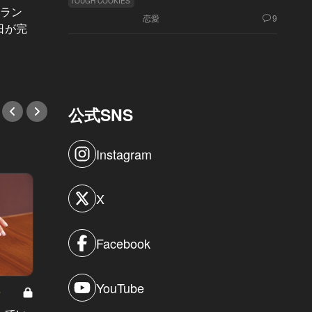
TOUGH COOKIES
アートに身をゆだね、個性派ヴィラ
トラン
【動画
恋愛
9
に泊まる。光が美しい円形空間で非
日が完
フタヌ
日常体験を
してみ
#ホテル
#ホテ
公式SNS
Instagram
X
Facebook
YouTube
8
男と女の答えあわせ【A】 Vol.308