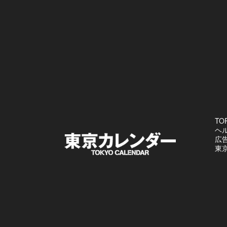
TO
ヘ
広
東