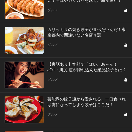
い！もはやカリカリを越えた新食感だ！
グルメ
カリッカリの焼き餃子が食べたいんだ！東
京都内で間違いない名店４選
グルメ
【裏話あり】笑顔で「はい、あ～ん！」
JO1・川尻 蓮が惚れ込んだ絶品餃子とは？
グルメ
芸能界の餃子通から愛される、一口食べれ
ば虜になってしまう餃子はここだ！
グルメ