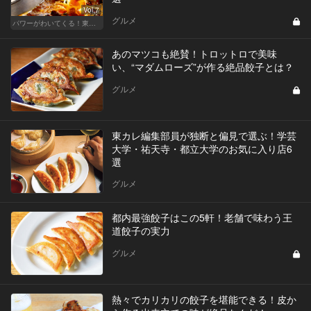
Vol.7
グルメ
パワーがわいてくる！東京のおすすめ火鍋
あのマツコも絶賛！トロットロで美味
い、“マダムローズ”が作る絶品餃子とは？
グルメ
東カレ編集部員が独断と偏見で選ぶ！学芸
大学・祐天寺・都立大学のお気に入り店6
選
グルメ
都内最強餃子はこの5軒！老舗で味わう王
道餃子の実力
グルメ
熱々でカリカリの餃子を堪能できる！皮か