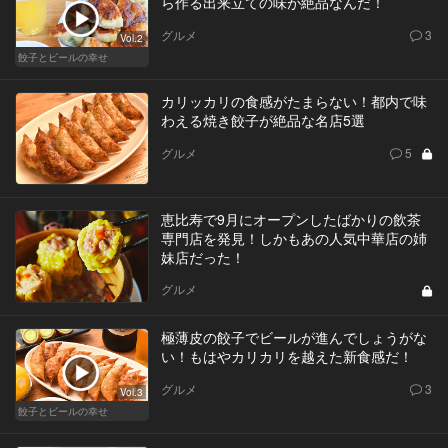
ら作る出来立ての味が絶品なんだ！
グルメ
3
Vol.2
餃子とビールの幸せ
カリッカリの食感がたまらない！都内で味
わえる焼き餃子が絶品な名店5選
グルメ
5
恵比寿で9月にオープンしたばかりの飲茶
専門店を発見！しかもあの人気中華店の姉
妹店だった！
グルメ
極薄皮の餃子でビールが進んでしょうがな
い！もはやカリカリを越えた新食感だ！
グルメ
3
Vol.3
餃子とビールの幸せ