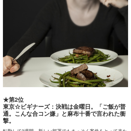
★第2位
東京☆ビギナーズ：決戦は金曜日。「ご飯が普
通。こんな合コン嫌」と麻布十番で言われた衝
撃。
転勤して2週間、新しい部署でもさっそく案件をとって来た