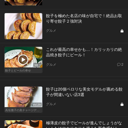
餃子を極めた名店の味が自宅で！絶品お取
り寄せ餃子２強対決
グルメ
これが最高の幸せかも…！カリッカリの絶
品焼き餃子にビール！
グルメ
2
Vol.1
餃子とビールの幸せ
餃子は20個ペロリな美女モデルが薦める餃
子が間違いない店3選
グルメ
Vol.29
高垣麗子の美チャージディナー
極薄皮の餃子でビールが進んでしょうがな