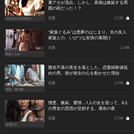
裏アカが流出。しかし、真相は嫉妬する周
囲の罠だった！？
Vol.4
恋愛
22
TOUGH COOKIES
“家族ぐるみ”は悪夢のはじまり。夫の友人
家族との、いびつな友情の幕開け
恋愛
88
Vol.1
家族ぐるみ
難攻不落の美女を落とした、恋愛経験値低
めの男。彼が彼女の心を動かせた理由
恋愛
82
Vol.13
急募：僕の嫁
憎悪、嫉妬、愛情…1人の女を巡って、6人
の男女の思惑が交錯する、運命の夜
恋愛
69
Vol.18
有馬紅子