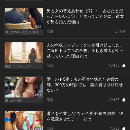
男と女の答えあわせ【Q】：「あなたとだ
ったらいいよ♡」と言っていたのに。彼女
が男を拒んだ理由
Vol.1
恋愛
164
男と女の答えあわせ【Q】
夫の年収コンプレックスが引き起こした、
ご近所トラブルの全貌。美しき隣人が引っ
越していった理由とは
Vol.3
恋愛
155
東京コンプレックス
愛しのドS妻：夫の不貞で壊れた夫婦の
絆。300万の時計でも、妻の愛は取り戻せ
ない？
Vol.4
恋愛
186
愛しのドS妻
港区を卒業した“ウェイ系”外銀男32歳。彼
を激変させたデートとは
恋愛
22
Vol.2