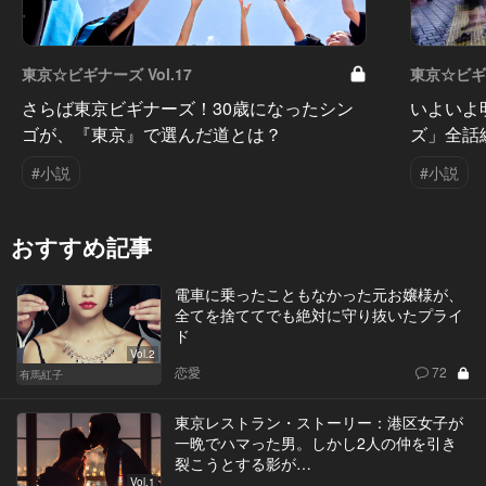
東京☆ビギナーズ Vol.17
東京☆ビギナ
さらば東京ビギナーズ！30歳になったシン
いよいよ
ゴが、『東京』で選んだ道とは？
ズ」全話
#小説
#小説
おすすめ記事
電車に乗ったこともなかった元お嬢様が、
全てを捨ててでも絶対に守り抜いたプライ
ド
Vol.2
恋愛
72
有馬紅子
東京レストラン・ストーリー：港区女子が
一晩でハマった男。しかし2人の仲を引き
裂こうとする影が…
Vol.1