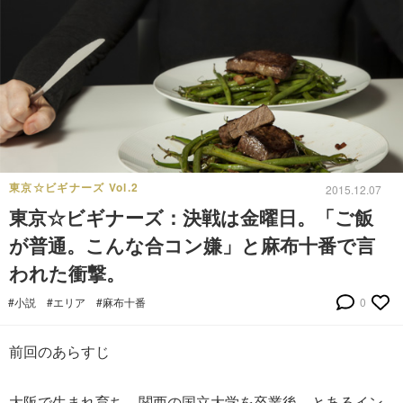
東京☆ビギナーズ Vol.2
2015.12.07
東京☆ビギナーズ：決戦は金曜日。「ご飯
が普通。こんな合コン嫌」と麻布十番で言
われた衝撃。
#小説
#エリア
#麻布十番
0
前回のあらすじ
大阪で生まれ育ち、関西の国立大学を卒業後、とあるイン