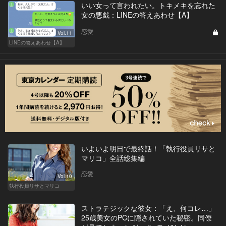
いい女って言われたい。トキメキを忘れた
女の悪戯：LINEの答えあわせ【A】
恋愛
Vol.11
LINEの答えあわせ【A】
いよいよ明日で最終話！「執行役員リサと
マリコ」全話総集編
恋愛
Vol.10
執行役員リサとマリコ
ストラテジックな彼女：「え、何コレ…」
25歳美女のPCに隠されていた秘密。同僚