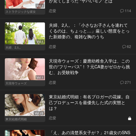
が見てしまった “ヤバいモノ”とは
Vol.1
恋愛
114
ストラテジックな彼女
夫婦、2人。：「小さなお子さんを連れて
くるのは、ちょっと…」厳しい態度をとっ
た新婚妻の、複雑な胸のうち
Vol.1
恋愛
62
夫婦、2人。
天現寺ウォーズ：慶應幼稚舎入学は、この
世の“フリーパス”！？元CA妻がゼロから挑
む、お受験戦争
Vol.1
恋愛
271
天現寺ウォーズ
東京結婚式明細：有名ブロガーの花嫁。自
己プロデュースを最優先した式の実態と
は？
Vol.15
恋愛
東京結婚式明細
「え、あの清楚系女子が？」21歳女のSNS