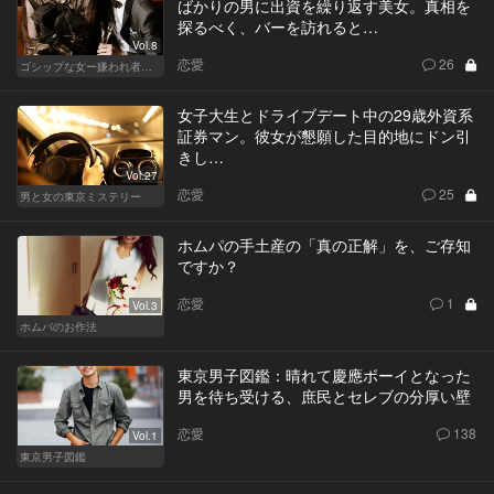
ばかりの男に出資を繰り返す美女。真相を
探るべく、バーを訪れると…
Vol.8
恋愛
26
ゴシップな女ー嫌われ者のカレンが死んだー
女子大生とドライブデート中の29歳外資系
証券マン。彼女が懇願した目的地にドン引
きし…
Vol.27
恋愛
25
男と女の東京ミステリー
ホムパの手土産の「真の正解」を、ご存知
ですか？
恋愛
1
Vol.3
ホムパのお作法
東京男子図鑑：晴れて慶應ボーイとなった
男を待ち受ける、庶民とセレブの分厚い壁
恋愛
138
Vol.1
東京男子図鑑