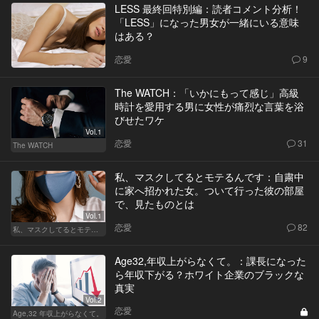
LESS 最終回特別編：読者コメント分析！
「LESS」になった男女が一緒にいる意味
はある？
恋愛
9
The WATCH：「いかにもって感じ」高級
時計を愛用する男に女性が痛烈な言葉を浴
びせたワケ
Vol.1
恋愛
31
The WATCH
私、マスクしてるとモテるんです：自粛中
に家へ招かれた女。ついて行った彼の部屋
で、見たものとは
Vol.1
恋愛
82
私、マスクしてるとモテるんです
Age32,年収上がらなくて。：課長になった
ら年収下がる？ホワイト企業のブラックな
真実
Vol.2
恋愛
Age,32 年収上がらなくて。