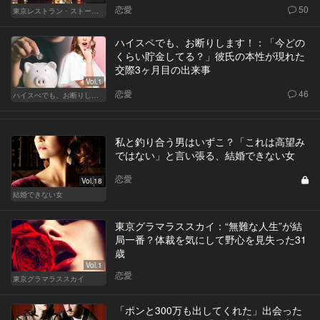
恋愛
50
東京レストラン・ストーリー
ハイスペでも、お断りします！：「今どの
くらい貯金してる？」彼氏の本性が現れた
交際3ヶ月目の出来事
Vol.1
恋愛
46
ハイスぺでも、お断りします！
私と釣り合う男はいずこ？「これは高望み
ではない」と言い張る、結婚できない女
恋愛
Vol.18
結婚できない女
東京グラマラススカイ：“無難な人生”が結
局一番？体裁を気にして野心を見失った31
歳
Vol.1
恋愛
東京グラマラススカイ
「ポンと300万も出してくれた」出会った