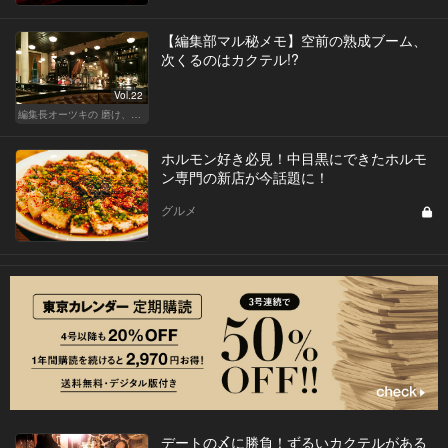
【編集部マル秘メモ】空前の熟成ブーム、
次くるのはカクテル!?
Vol.22
編集長オーツキの 磨け、バカ舌！ 学べ、オトナの遊び
ホルモン好き必見！中目黒にできたホルモ
ン専門の新店が今話題に！
グルメ
デートの〆に勝負！ずるいカクテルがある