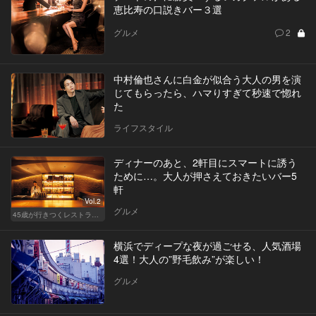
恵比寿の口説きバー３選
グルメ
2
中村倫也さんに白金が似合う大人の男を演
じてもらったら、ハマりすぎて秒速で惚れ
た
ライフスタイル
ディナーのあと、2軒目にスマートに誘う
ために…。大人が押さえておきたいバー5
軒
Vol.2
グルメ
45歳が行きつくレストラン＆バー
横浜でディープな夜が過ごせる、人気酒場
4選！大人の”野毛飲み”が楽しい！
グルメ