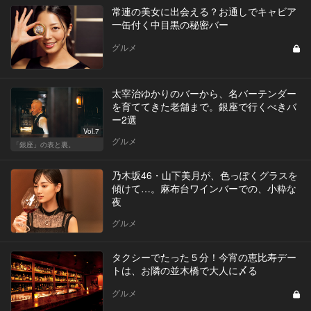
常連の美女に出会える？お通しでキャビア
一缶付く中目黒の秘密バー
グルメ
太宰治ゆかりのバーから、名バーテンダー
を育ててきた老舗まで。銀座で行くべきバ
ー2選
Vol.7
グルメ
「銀座」の表と裏。
乃木坂46・山下美月が、色っぽくグラスを
傾けて…。麻布台ワインバーでの、小粋な
夜
グルメ
タクシーでたった５分！今宵の恵比寿デー
トは、お隣の並木橋で大人に〆る
グルメ