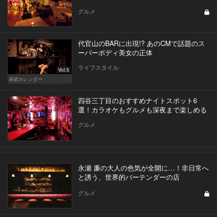
グルメ
代官山のBARに出現!? あのCMで話題のス
ーパーボディ美女の正体
ライフスタイル
Vol.5
表紙カレンダー
四谷三丁目のおすすめナイトスポット6
選！カラオケもグルメも深夜まで楽しめる
グルメ
永瀬 廉の大人の色気が全開に…！非日常へ
と誘う、世界的バーテンダーの店
グルメ