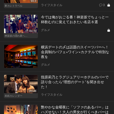
Vol.3
ライフスタイル
3
東カレトラベル
今では俺がおごる番！神楽坂でちょっと一
杯飲むのに覚えておきたい名店８選
グルメ
Vol.10
神楽坂の隠れ家へ…
横浜デートの〆は話題のスイーツバーへ！
会員制のパフェ×ワイン×カクテルで特別な
夜を
グルメ
指原莉乃とラグジュアリーホテルのバーで
語り合ったら“理想のデート”を聞き出せ
た！
Vol.48
ライフスタイル
表紙カレンダー
艶やかな金曜夜に「ソファのあるバー」は
ハズせない！大人の男女が行くべきバーは