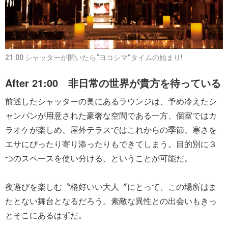
21:00 シャッターが開いたら“ヨコシマ”タイムの始まり!
After 21:00 非日常の世界が貴方を待っている
前述したシャッターの奥にあるラウンジは、予め冷えたシ
ャンパンが用意された豪奢な空間である一方、個室ではカ
ラオケが楽しめ、屋外テラスではこれからの季節、寒さを
エサにぴったり寄り添ったりもできてしまう。目的別に３
つのスペースを使い分ける、ということが可能だ。
夜遊びを楽しむ〝格好いい大人〞にとって、この場所はま
たとない舞台となるだろう。素敵な異性との出会いもきっ
とそこにあるはずだ。