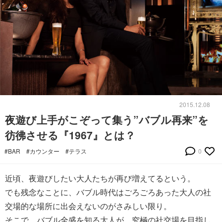
2015.12.08
夜遊び上手がこぞって集う”バブル再来”を
彷彿させる『1967』とは？
#BAR
#カウンター
#テラス
0
近頃、夜遊びしたい大人たちが再び増えてるという。
でも残念なことに、バブル時代はごろごろあった大人の社
交場的な場所に出会えないのがさみしい限り。
そこで、バブル全盛を知る大人が、究極の社交場を目指し