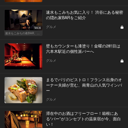
速水もこみちお気に入り！ 渋谷にある秘密
の隠れ家BARをご紹介
グルメ
Vol.6
速水もこみちの夜BAR、夜メシ、夜レシピ
壁もカウンターも漆塗り！金曜の2軒目は
六本木駅近の個性派バーへ
グルメ
まるでパリのビストロ！フランス出身のオ
ーナー夫婦が営む、南青山の人気ワインバ
ー
グルメ
滞在中のお酒はフリーフロー！箱根にあ
る“バー”がコンセプトの温泉宿が今、面白
い！