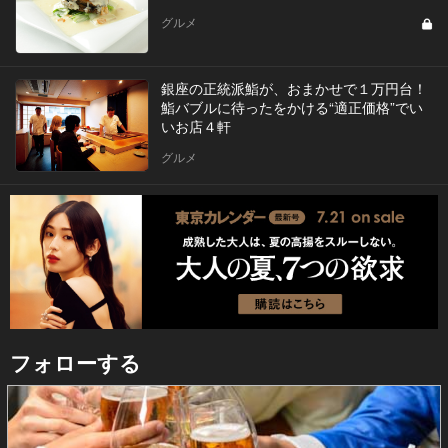
グルメ
銀座の正統派鮨が、おまかせで１万円台！
鮨バブルに待ったをかける“適正価格”でい
いお店４軒
グルメ
フォローする