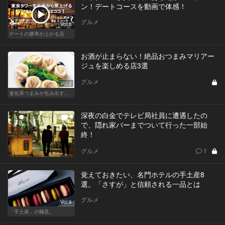
ン！デートコースを動画で体感！
グルメ
Vol.6
デートの勝率が上がる店
お酒が止まらない！絶品おつまみマリアー
ジュを楽しめる店3選
グルメ
Vol.2
進化系つまみが生み出す驚きマリアージュ
深夜の白金でテレビ局社員に遭遇したの
で、隠れ家バーまでついて行った一部始
終！
グルメ
1
覚えておきたい、名門ホテルの手土産8
選。「さすが」と信頼される一品とは
グルメ
Vol.6
「手土産」の極意。