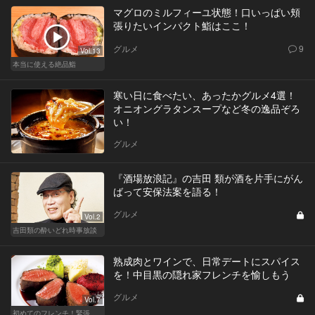
マグロのミルフィーユ状態！口いっぱい頬
張りたいインパクト鮨はここ！
グルメ
9
Vol.13
本当に使える絶品鮨
寒い日に食べたい、あったかグルメ4選！
オニオングラタンスープなど冬の逸品ぞろ
い！
グルメ
『酒場放浪記』の吉田 類が酒を片手にがん
ばって安保法案を語る！
グルメ
Vol.2
吉田類の酔いどれ時事放談
熟成肉とワインで、日常デートにスパイス
を！中目黒の隠れ家フレンチを愉しもう
グルメ
Vol.7
初めてのフレンチ！緊張せずに楽しめる人気店