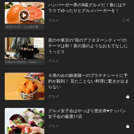
ハンバーガー界のA級グルメだ！春にはテ
ラスでゆったりとグルメバーガーを！
グルメ
6
Vol.15
夕方からずっとお肉の事を考えてる貴方へ
星のや東京の“苺のアフタヌーンティー”の
テーマは和！茶の湯のようなおもてなしに
うっとり
Vol.20
グルメ
Editor's Choice～hotel～
６席のみの銀座随一のプラチナシートに予
約が殺到！ 見たことない料理に驚きが止ま
らない
グルメ
グルメ女子会はやっぱり恵比寿♥テッパン
女子会の厳選11店
グルメ