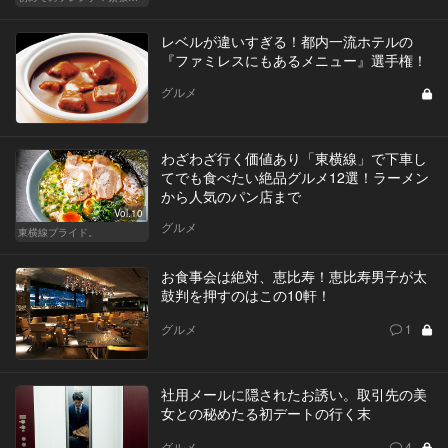
レベルが違いすぎる！都内一流ホテルの
『ファミレスにもあるメニュー』選手権！
グルメ
わざわざ行く価値あり「東横線」で下車し
てでも食べたい絶品グルメ12選！ラーメン
から人気のパン店まで
Vol.10
グルメ
東横線プライド。
お食事会は絶対、恵比寿！恵比寿男子が太
鼓判を押すのはこの10軒！
グルメ
1
社用メールに隠されたお誘い。取引先の美
女との秘めたる初デートの行く末
グルメ
4