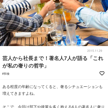
2015.11.29
芸人から社長まで！著名人7人が語る「これ
が私の奢りの哲学」
#和食
ある程度の年齢になってくると、奢るシチュエーションも
増えてきますよね。
そこで、今回は部下や後輩を多く抱える6人の著名人に奢り