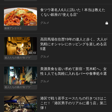
食ツウ著名人6人に訊いた！本当は教えた
くない銀座の”使える店”
グルメ
Vol.1
銀座アンケート
高田馬場在住歴19年の達人と歩く。大人が
気軽にオシャレにホッピングを楽しめる店
5選
Vol.13
グルメ
達人たちの夜の“街ブラ”
美酒美食を追い求めて新宿・荒木町へ。女
性１人でも気軽に入れるバーや食事処６選
グルメ
Vol.8
達人たちの夜の“街ブラ”
港区で戦う若手エースたちの行きつけはこ
こだ！「港区男子のリアルに通う店」第二
弾！