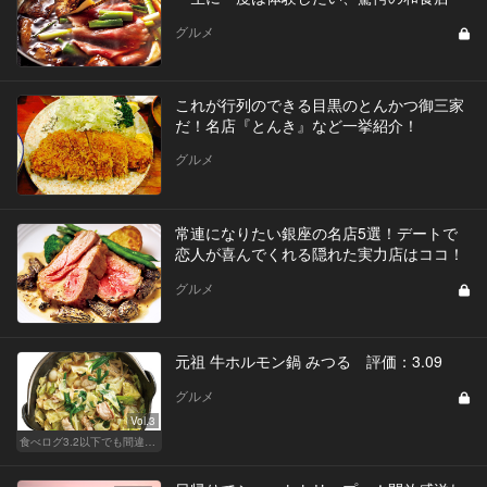
グルメ
これが行列のできる目黒のとんかつ御三家
だ！名店『とんき』など一挙紹介！
グルメ
常連になりたい銀座の名店5選！デートで
恋人が喜んでくれる隠れた実力店はココ！
グルメ
元祖 牛ホルモン鍋 みつる 評価：3.09
グルメ
Vol.3
食べログ3.2以下でも間違いなく名店！