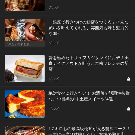
グルメ
「銀座で行きつけの鮨店をつくる」そんな
願いを叶えてくれる、雰囲気も味も魅力的
な3軒
Vol.3
グルメ
「銀座」の表と裏。
贅を極めたトリュフカツサンドに舌鼓！美
食テイクアウトが叶う、本格フレンチの新
店
グルメ
絶対食べに行きたい！ お洒落で話題性抜群
な、中目黒の“手土産スイーツ”4選！
グルメ
1.2キロもの最高級松茸が入る贅沢コース！
一生に一度は体験したい、驚愕の和食店