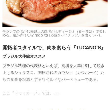
牛ランプのほか10種以上の肉塊がホディージオ（食べ放題）で楽し
める。腹が膨れたら消化を助ける焼きパイナップルを食らうべし
開拓者スタイルで、肉を食らう『TUCANO'S』
ブラジル大使館オススメ
ブラジル料理の代表格といえば、肉塊を大串に刺して焼き
上げるシュラスコ。開拓時代のガウショ（カウボーイ）た
ちの食事を起源とするワイルドなバーベキューである。
ここ『トゥッカーノ』では、......