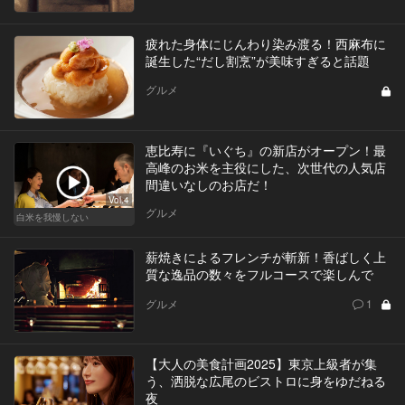
疲れた身体にじんわり染み渡る！西麻布に
誕生した“だし割烹”が美味すぎると話題
グルメ
恵比寿に『いぐち』の新店がオープン！最
高峰のお米を主役にした、次世代の人気店
間違いなしのお店だ！
Vol.4
グルメ
白米を我慢しない
薪焼きによるフレンチが斬新！香ばしく上
質な逸品の数々をフルコースで楽しんで
グルメ
1
【大人の美食計画2025】東京上級者が集
う、洒脱な広尾のビストロに身をゆだねる
夜