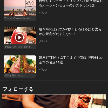
日帰りでショートトリップへ！開放感溢れ
るオーシャンビューのレストラン3選
グルメ
Vol.9
Editor's Choice～hotel～
焼き時間はわずか2秒！とろけるほど柔ら
かな焼肉がたまらない！
グルメ
Vol.5
夕方からずっとお肉の事を考えてる貴方へ
銀座1丁目から3丁目までで気軽で美味しい
基本の名店11選
グルメ
Vol.12
銀座を遊びつくせ！
フォローする