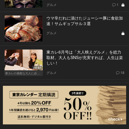
グルメ
1
ウマ辛だれに漬けたジューシー豚に食欲加
速！サムギョプサル３選
グルメ
東カレ6月号は「大人映えグルメ」を総力
取材。大人もSNSが充実すれば、人生は楽
しい！
Vol.61
グルメ
18
東カレの素敵な大人に必要なこと