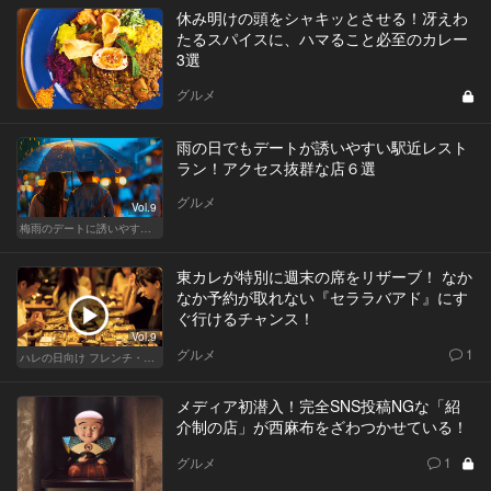
休み明けの頭をシャキッとさせる！冴えわ
たるスパイスに、ハマること必至のカレー
3選
グルメ
雨の日でもデートが誘いやすい駅近レスト
ラン！アクセス抜群な店６選
グルメ
Vol.9
梅雨のデートに誘いやすい！駅から近い人気レストラン
東カレが特別に週末の席をリザーブ！ なか
なか予約が取れない『セララバアド』にす
ぐ行けるチャンス！
Vol.9
グルメ
1
ハレの日向け フレンチ・高級店
メディア初潜入！完全SNS投稿NGな「紹
介制の店」が西麻布をざわつかせている！
グルメ
1