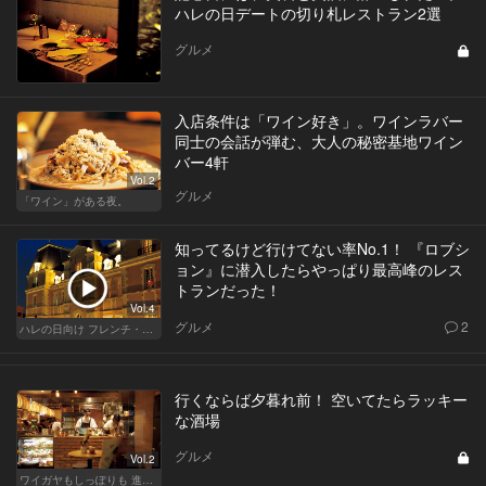
ハレの日デートの切り札レストラン2選
グルメ
入店条件は「ワイン好き」。ワインラバー
同士の会話が弾む、大人の秘密基地ワイン
バー4軒
Vol.2
グルメ
「ワイン」がある夜。
知ってるけど行けてない率No.1！ 『ロブシ
ョン』に潜入したらやっぱり最高峰のレス
トランだった！
Vol.4
グルメ
2
ハレの日向け フレンチ・高級店
行くならば夕暮れ前！ 空いてたらラッキー
な酒場
グルメ
Vol.2
ワイガヤもしっぽりも 進化する大人の酒場スタイル