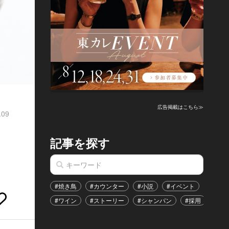
広告掲載はこちら≫
.09
記事を探す
#焼き鳥
#カウンター
#小説
#イベント
#港区
#ワイン
#ストーリー
#シャンパン
#採用
#恋