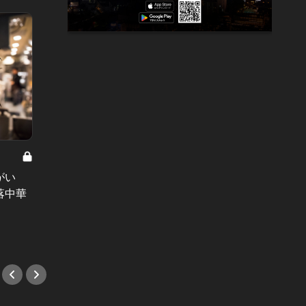
名店出身の職人が腕を振るう江戸前
鮨・天ぷら…グルメな大人デートに
“レア
がい
効く！オープン半年以内の新店6選
るメニ
落中華
#新店情報
人気ラ
#ラン