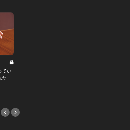
8
男と女の答えあわせ【A】 Vol.308
ってい
結婚願望ゼロだった27歳男性が、交
れた
際2年で突然プロポーズ。彼の心が
変わった“理由”とは
#小説