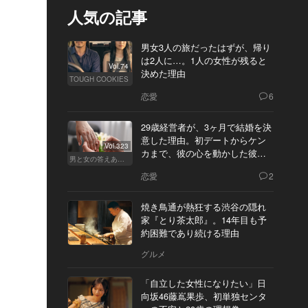
人気の記事
男女3人の旅だったはずが、帰り
は2人に…。1人の女性が残ると
Vol.74
決めた理由
TOUGH COOKIES
恋愛
6
29歳経営者が、3ヶ月で結婚を決
意した理由。初デートからケン
Vol.323
カまで、彼の心を動かした彼女
男と女の答えあわせ【Q】
の態度とは
恋愛
2
焼き鳥通が熱狂する渋谷の隠れ
家『とり茶太郎』。14年目も予
約困難であり続ける理由
グルメ
「自立した女性になりたい」日
向坂46藤嶌果歩、初単独センタ