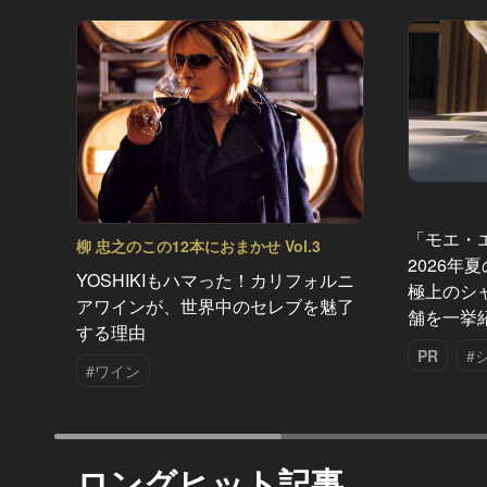
「モエ・
柳 忠之のこの12本におまかせ Vol.3
2026年
YOSHIKIもハマった！カリフォルニ
極上のシ
アワインが、世界中のセレブを魅了
舗を一挙
する理由
PR
#
#ワイン
ロングヒット記事