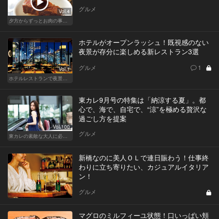
グルメ
Vol.4
夕方からずっとお肉の事を考えてる貴方へ
ホテルがオープンラッシュ！既視感のない
夜景が存分に楽しめる新レストラン3選
グルメ
1
Vol.1
ホテルレストランで夜景デートはやっぱり盛り上がる
東カレ9月号の特集は「納涼する夏」。都
心で、海で、自宅で、“涼”を極める贅沢な
過ごし方を提案
Vol.100
グルメ
東カレの素敵な大人に必要なこと
新橋なのに美人ＯＬで連日賑わう！仕事終
わりに立ち寄りたい、カジュアルイタリア
ン！
グルメ
マグロのミルフィーユ状態！口いっぱい頬