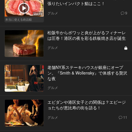
張りたいインパクト鮨はここ！
グルメ
9
Vol.13
本当に使える絶品鮨
松阪牛からボワッと炎が上がるフィナーレ
は圧巻！港区の夜を彩る鉄板焼き店が誕生
グルメ
老舗NY系ステーキハウスが銀座にオープ
ン。『Smith & Wollensky』で体感する贅沢
な夜
グルメ
エビダンや港区女子との関係は？エビージ
ョたちが恵比寿の街を語る！
グルメ
11