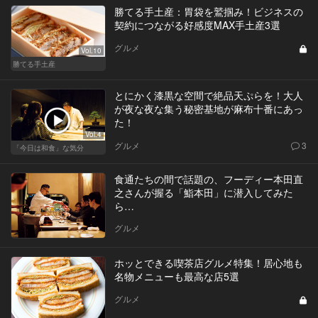
勝てる手土産：胃袋を鷲掴み！ビジネスの
契約につながる好感度MAX手土産3選
グルメ
Vol.10
勝てる手土産
とにかく漆黒な空間で絶品天ぷらを！大人
が夜な夜な集う秘密基地が麻布十番にあっ
た！
Vol.4
グルメ
3
「今日は和食」な気分
食通たちの間で話題の、フーディー本田直
之さんが握る「鮨本田」に潜入してみた
ら…
グルメ
ホッとできる喫茶店グルメ特集！居心地も
名物メニューも最高な店5選
グルメ