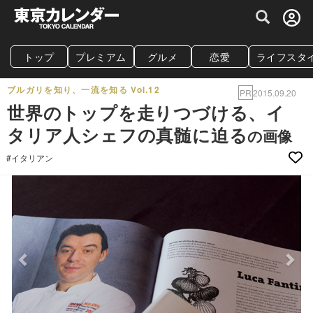
グルメ情報・プレミアムレストラン予約サイト
トップ
プレミアム
グルメ
恋愛
ライフスタ
ブルガリを知り、一流を知る Vol.12
PR
2015.09.20
世界のトップを走りつづける、イ
タリア人シェフの真髄に迫る
の画像
#イタリアン