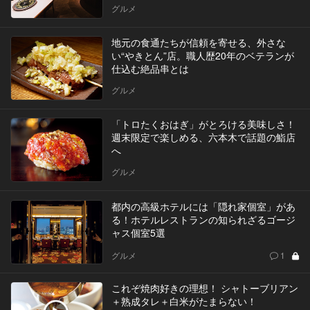
グルメ
地元の食通たちが信頼を寄せる、外さな
い“やきとん”店。職人歴20年のベテランが
仕込む絶品串とは
グルメ
「トロたくおはぎ」がとろける美味しさ！
週末限定で楽しめる、六本木で話題の鮨店
へ
グルメ
都内の高級ホテルには「隠れ家個室」があ
る！ホテルレストランの知られざるゴージ
ャス個室5選
グルメ
1
これぞ焼肉好きの理想！ シャトーブリアン
＋熟成タレ＋白米がたまらない！