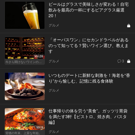
ビールはグラスで美味しさが変わる！自宅
飲みを最高の一杯にするビアグラス厳選
20！
グルメ
「オーパスワン」にセカンドラベルがある
のって知ってる？賢いワイン選び、教えま
す
Vol.28
グルメ
3
今さら聞けないワインの基礎知識
いつものデートに新鮮な刺激を！海老を“香
り”から愉しむ、記憶に残る食体験
グルメ
仕事帰りの体を労う“美食”。ガッツリ胃袋
を満たす3軒【ビストロ、焼き肉、パスタ
編】
Vol.9
グルメ
背徳の年末、上質な年始。