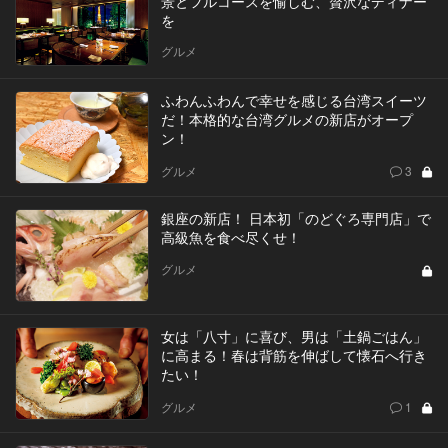
景とフルコースを愉しむ、贅沢なディナー
を
グルメ
ふわんふわんで幸せを感じる台湾スイーツ
だ！本格的な台湾グルメの新店がオープ
ン！
グルメ
3
銀座の新店！ 日本初「のどぐろ専門店」で
高級魚を食べ尽くせ！
グルメ
女は「八寸」に喜び、男は「土鍋ごはん」
に高まる！春は背筋を伸ばして懐石へ行き
たい！
グルメ
1