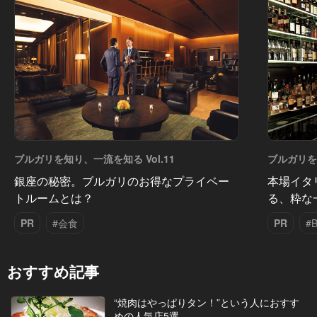
ブルガリを知り、一流を知る Vol.11
ブルガリを知
銀座の秘密。ブルガリのお得なプライベー
本場イタ
トルームとは？
る、粋な
PR
#会食
PR
#
おすすめ記事
“焼肉はやっぱりタン！”という人におすす
めの人気店5選