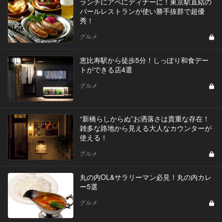
ランチにアペにディナーに！東京駅直結の
バールレストランが使い勝手抜群で超優
秀！
グルメ
恵比寿駅から徒歩5分！しっぽり和食デー
トができる店4選
グルメ
“新橋らしからぬ”お洒落さは貴重な存在！
雑多な路地から見える大人なカウンターが
使える！
グルメ
丸の内OL&サラリーマン必見！丸の内カレ
ー5選
グルメ