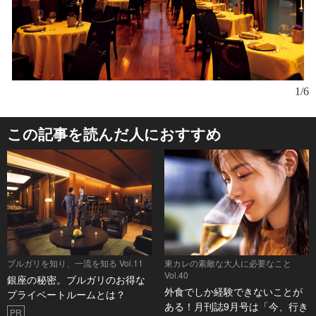
1/6
この記事を読んだ人におすすめ
ブルガリを知り、一流を知る Vol.11
東カレの素敵な大人に必要なこと
Vol.40
銀座の秘密。ブルガリのお得な
外食でしか経験できないことが
プライベートルームとは？
ある！月刊誌9月号は「今、行き
PR