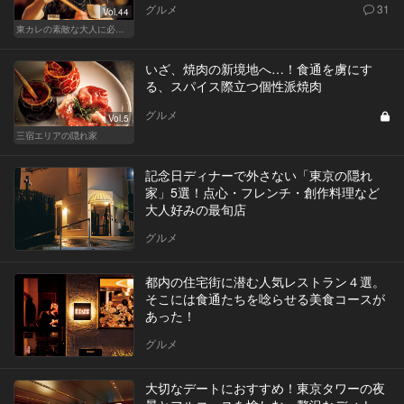
グルメ
31
Vol.44
東カレの素敵な大人に必要なこと
いざ、焼肉の新境地へ…！食通を虜にす
る、スパイス際立つ個性派焼肉
グルメ
Vol.5
三宿エリアの隠れ家
記念日ディナーで外さない「東京の隠れ
家」5選！点心・フレンチ・創作料理など
大人好みの最旬店
グルメ
都内の住宅街に潜む人気レストラン４選。
そこには食通たちを唸らせる美食コースが
あった！
グルメ
大切なデートにおすすめ！東京タワーの夜