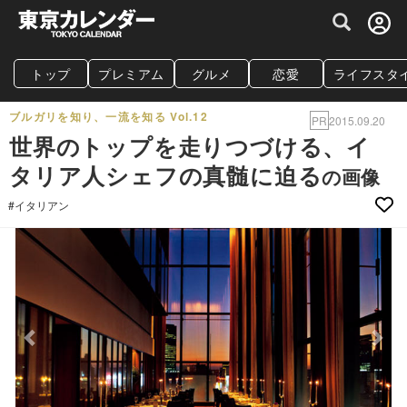
グルメ情報・プレミアムレストラン予約サイト
トップ
プレミアム
グルメ
恋愛
ライフスタ
ブルガリを知り、一流を知る Vol.12
PR
2015.09.20
世界のトップを走りつづける、イ
タリア人シェフの真髄に迫る
の画像
#イタリアン