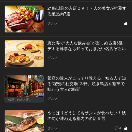
21時以降の入店ＯＫ！７人の美女が推薦す
る絶品肉7選
グルメ
恵比寿で“大人な飲み会”が楽しめる店5選！
デキる幹事なら知っておきたい名店ぞろい
グルメ
銀座の達人がこっそり教える、知る人ぞ知
る“秘密の社交場”３軒。焼き鳥店や割烹で
味わう大人の時間
Vol.12
グルメ
「銀座」の表と裏。
やっぱりどうしてもサンマが食べたい！秋
の旬が味わえる都内の名店５選
グルメ
4