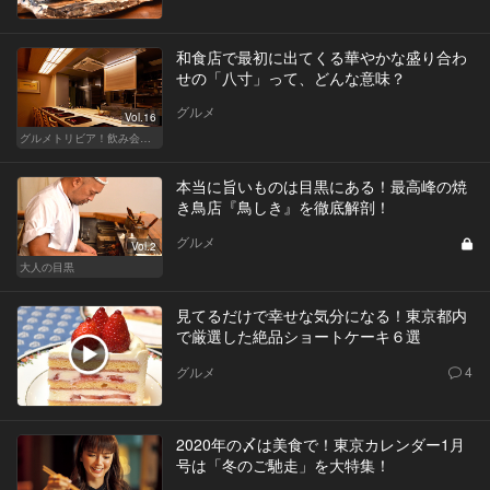
和食店で最初に出てくる華やかな盛り合わ
せの「八寸」って、どんな意味？
グルメ
Vol.16
グルメトリビア！飲み会やデートで会話のネタになるQ＆A
本当に旨いものは目黒にある！最高峰の焼
き鳥店『鳥しき』を徹底解剖！
グルメ
Vol.2
大人の目黒
見てるだけで幸せな気分になる！東京都内
で厳選した絶品ショートケーキ６選
グルメ
4
2020年の〆は美食で！東京カレンダー1月
号は「冬のご馳走」を大特集！