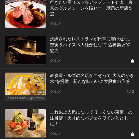
行きたい店リストをアップデートせよ！東
京のグルメシーンを賑わす、話題の新店５
選
グルメ
洗練されたレストランが日常に溶け込む。
堅実系ハイスペ人種が住む“牛込神楽坂”の
魅力
グルメ
表参道ヒルズの名店がこぞって“大人のかき
氷”を提供！新たな味わいに大興奮の予感
グルメ
2
Vol.2
Editor's Choice～gourmet～
これ以上人気になってほしくない東京一の
注目店！天才的なパフェをワインととも
に！
グルメ