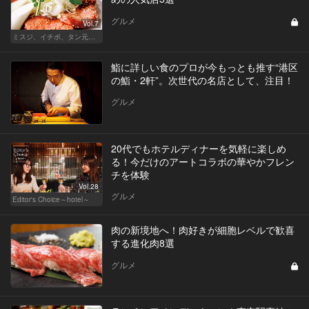
グルメ
Vol.7
ミスジ、イチボ、タン元…焼肉は好きな部位で店を選ぶべし！
鮨に詳しい食のプロが今もっとも推す“港区
の鮨・2軒”。次世代の名店として、注目！
グルメ
20代でもホテルディナーを気軽に楽しめ
る！今だけのアートコラボの華やかフレン
チを体験
Vol.28
グルメ
Editor's Choice～hotel～
肉の新境地へ！肉好きが細胞レベルで歓喜
する進化肉8選
グルメ