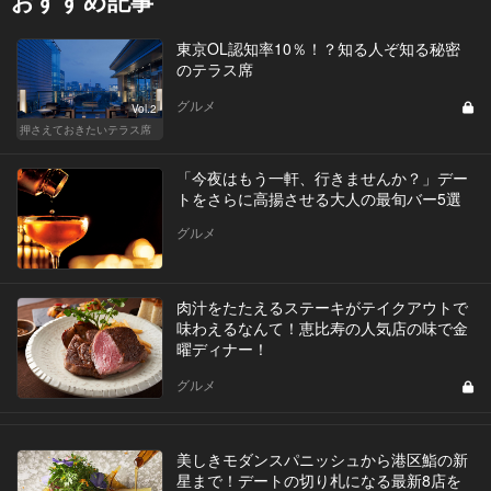
おすすめ記事
東京OL認知率10％！？知る人ぞ知る秘密
のテラス席
グルメ
Vol.2
押さえておきたいテラス席
「今夜はもう一軒、行きませんか？」デー
トをさらに高揚させる大人の最旬バー5選
グルメ
肉汁をたたえるステーキがテイクアウトで
味わえるなんて！恵比寿の人気店の味で金
曜ディナー！
グルメ
美しきモダンスパニッシュから港区鮨の新
星まで！デートの切り札になる最新8店を