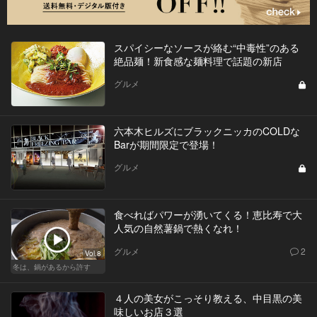
スパイシーなソースが絡む“中毒性”のある
絶品麺！新食感な麺料理で話題の新店
グルメ
六本木ヒルズにブラックニッカのCOLDな
Barが期間限定で登場！
グルメ
食べればパワーが湧いてくる！恵比寿で大
人気の自然薯鍋で熱くなれ！
グルメ
2
Vol.8
冬は、鍋があるから許す
４人の美女がこっそり教える、中目黒の美
味しいお店３選