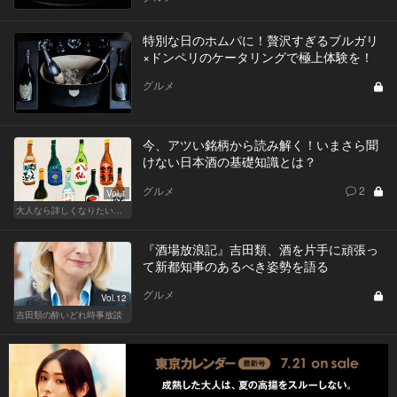
特別な日のホムパに！贅沢すぎるブルガリ
×ドンペリのケータリングで極上体験を！
グルメ
今、アツい銘柄から読み解く！いまさら聞
けない日本酒の基礎知識とは？
グルメ
2
Vol.1
大人なら詳しくなりたい、お酒の基礎知識
『酒場放浪記』吉田類、酒を片手に頑張っ
て新都知事のあるべき姿勢を語る
グルメ
Vol.12
吉田類の酔いどれ時事放談