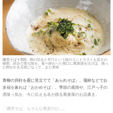
磯雪そば￥920。卵の甘みと辛汁という味のコントラストも旨さの
秘密。好みで黒七味を。食べ終わった猪口に蕎麦湯を注げば、残っ
た卵がかき玉状になって、また美味
青柳の貝柱を霰に見立てて「あられそば」、蒲鉾などでお
多福を象れば「おかめそば」。季節の風情や、江戸っ子の
洒落っ気を、今に伝える名が残る蕎麦屋のお品書き。
「磯雪そば」もそんな蕎麦のひ......