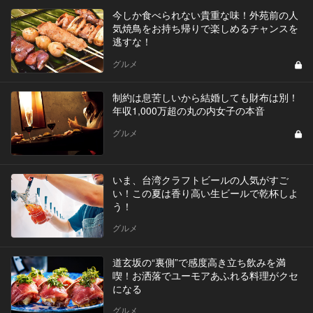
今しか食べられない貴重な味！外苑前の人
気焼鳥をお持ち帰りで楽しめるチャンスを
逃すな！
グルメ
制約は息苦しいから結婚しても財布は別！
年収1,000万超の丸の内女子の本音
グルメ
いま、台湾クラフトビールの人気がすご
い！この夏は香り高い生ビールで乾杯しよ
う！
グルメ
道玄坂の“裏側”で感度高き立ち飲みを満
喫！お洒落でユーモアあふれる料理がクセ
になる
グルメ