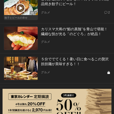
品焼き餃子にビール！
グルメ
2
Vol.1
餃子とビールの幸せ
カリスマ大将の“鮨の真髄”を青山で堪能！
繊細な技が光る「のどぐろ」が絶品！
グルメ
５分ででてくる！暑い日に食べるこの贅沢
担担麺が美味すぎる！！
グルメ