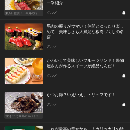
一挙紹介
Vol.60
グルメ
東カレ推薦！ 今月の行くべき店
馬肉の握りがウマい！仲間とゆったり楽し
めて、美味しさも大満足な桜肉づくしの名
店
グルメ
かわいくて美味しいフルーツサンド！果物
屋さんが作るスイーツが絶品なんだ！
グルメ
かつお節？いえいえ、トリュフです！
グルメ
Vol.2
“驚き”こそ最高のスパイス！ 「こんなの初めて❤」スぺシャリテ
これが最高の幸せかも…！カリッカリの絶