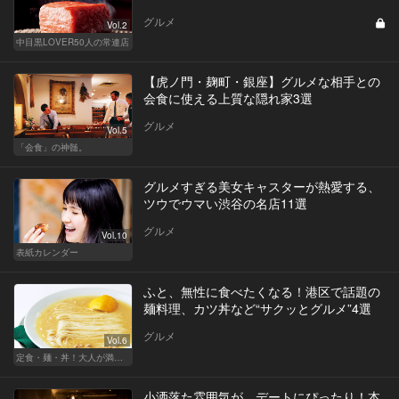
グルメ
Vol.2
中目黒LOVER50人の常連店
【虎ノ門・麹町・銀座】グルメな相手との
会食に使える上質な隠れ家3選
グルメ
Vol.5
「会食」の神髄。
グルメすぎる美女キャスターが熱愛する、
ツウでウマい渋谷の名店11選
グルメ
Vol.10
表紙カレンダー
ふと、無性に食べたくなる！港区で話題の
麺料理、カツ丼など“サクッとグルメ”4選
グルメ
Vol.6
定食・麺・丼！大人が満足できるサクッとグルメ
小洒落た雰囲気が、デートにぴったり！本