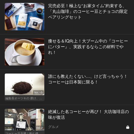
完売必至！極上な“お家タイム”約束する、
「丸山珈琲」のコーヒー豆とチョコの限定
ペアリングセット
痩せる＆IQ向上！大ブーム中の『コーヒー
にバター』、実践するならこの材料でや
れ！
誰にも教えたくない…、けど言っちゃう！
コーヒーは日本製に限る！
Vol.15
編集長オーツキの 磨け、バカ舌！ 学べ、オトナの遊び
絶滅した名コーヒーが再び！ 大坊珈琲店の
味が復活
グルメ
Vol.2
コーヒー豆高騰！飲む価値あるコーヒーはここだ