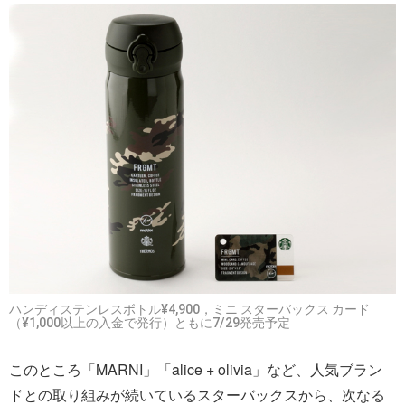
ハンディステンレスボトル¥4,900，ミニ スターバックス カード
（¥1,000以上の入金で発行）ともに7/29発売予定
このところ「MARNI」「alice + olivia」など、人気ブラン
ドとの取り組みが続いているスターバックスから、次なる