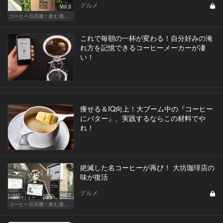
グルメ
Vol.3
コーヒー豆高騰！飲む価値あるコーヒーはここだ
これで毎朝の一杯が変わる！自分好みの淹
れ方を記憶できるコーヒーメーカーが凄
い！
痩せる＆IQ向上！大ブーム中の『コーヒー
にバター』、実践するならこの材料でや
れ！
絶滅した名コーヒーが再び！ 大坊珈琲店の
味が復活
グルメ
Vol.2
コーヒー豆高騰！飲む価値あるコーヒーはここだ