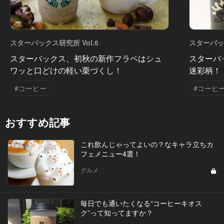
スターバックス研究所 Vol.6
スターバック
スターバックス、初秋の新作フラペはシュ
スターバ
ワッと口どけの軽い栗づくし！
迷彩柄！
#コーヒー
#コーヒ
おすすめ記事
これ飲んじゃってよいの？なキャラ立ちカ
フェメニュー4選！
グルメ
毎日でも通いたくなる“コーヒーキオス
ク”って知ってますか？