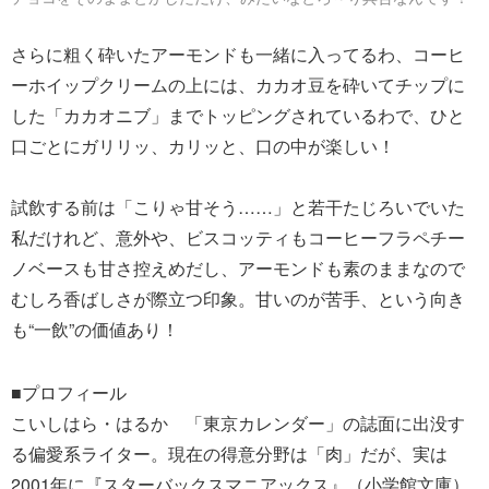
さらに粗く砕いたアーモンドも一緒に入ってるわ、コーヒ
ーホイップクリームの上には、カカオ豆を砕いてチップに
した「カカオニブ」までトッピングされているわで、ひと
口ごとにガリリッ、カリッと、口の中が楽しい！
試飲する前は「こりゃ甘そう……」と若干たじろいでいた
私だけれど、意外や、ビスコッティもコーヒーフラペチー
ノベースも甘さ控えめだし、アーモンドも素のままなので
むしろ香ばしさが際立つ印象。甘いのが苦手、という向き
も“一飲”の価値あり！
■プロフィール
こいしはら・はるか 「東京カレンダー」の誌面に出没す
る偏愛系ライター。現在の得意分野は「肉」だが、実は
2001年に『スターバックスマニアックス』（小学館文庫）