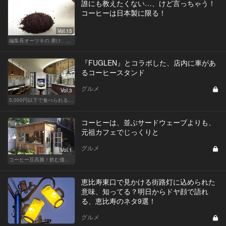
誰にも教えたくない…、けど言っちゃう！
コーヒーは日本製に限る！
Vol.15
編集長オーツキの 磨け、バカ舌！ 学べ、オトナの遊び
『FUGLEN』とコラボした、店内に車があ
るコーヒースタンド
グルメ
Vol.3
5,000円以下で食べられる！人気のカジュアルレストラン
コーヒーは、並ぶサードウェーブよりも、
元祖カフェでじっくりと
グルメ
Vol.1
コーヒー豆高騰！飲む価値あるコーヒーはここだ
恵比寿東口で見かける街路灯に込められた
意味、知ってる？明日からドヤ顔で語れ
る、恵比寿のネタ9選！
グルメ