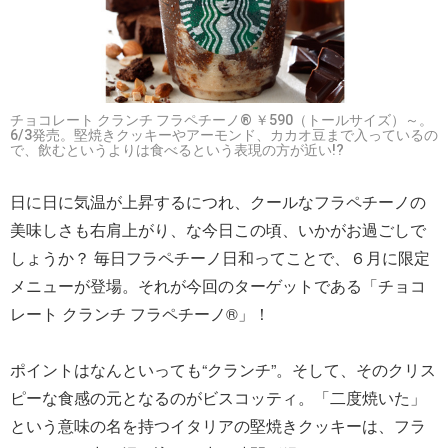
チョコレート クランチ フラペチーノ® ￥590（トールサイズ）～。
6/3発売。堅焼きクッキーやアーモンド、カカオ豆まで入っているの
で、飲むというよりは食べるという表現の方が近い!?
日に日に気温が上昇するにつれ、クールなフラペチーノの
美味しさも右肩上がり、な今日この頃、いかがお過ごしで
しょうか？ 毎日フラペチーノ日和ってことで、６月に限定
メニューが登場。それが今回のターゲットである「チョコ
レート クランチ フラペチーノ®」！
ポイントはなんといっても“クランチ”。そして、そのクリス
ピーな食感の元となるのがビスコッティ。「二度焼いた」
という意味の名を持つイタリアの堅焼きクッキーは、フラ