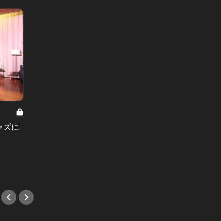
「銀座」の表と裏。 Vol.13
銀座の“大人の隠れ家メシ”3選。会員
制バーのカツサンド、割烹の定食な
「また
ャズに
ど
デート
#銀座
める鉄
#デー