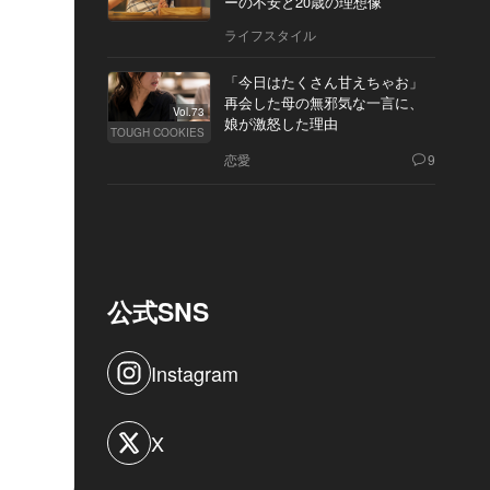
ーの不安と20歳の理想像
ライフスタイル
「今日はたくさん甘えちゃお」
再会した母の無邪気な一言に、
Vol.73
娘が激怒した理由
TOUGH COOKIES
恋愛
9
公式SNS
Instagram
X