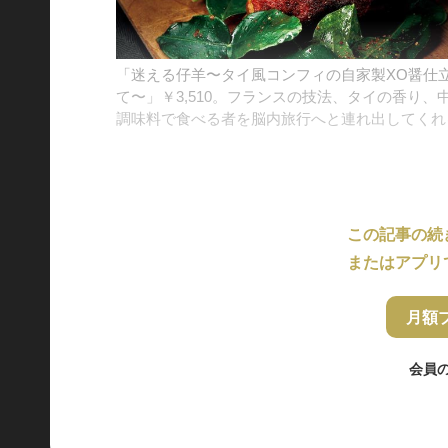
「迷える仔羊〜タイ風コンフィの自家製XO醤仕
て〜」￥3,510。フランスの技法、タイの香り、
調味料で食べる者を脳内旅行へと連れ出してくれ
この記事の続
またはアプリ
月額
会員