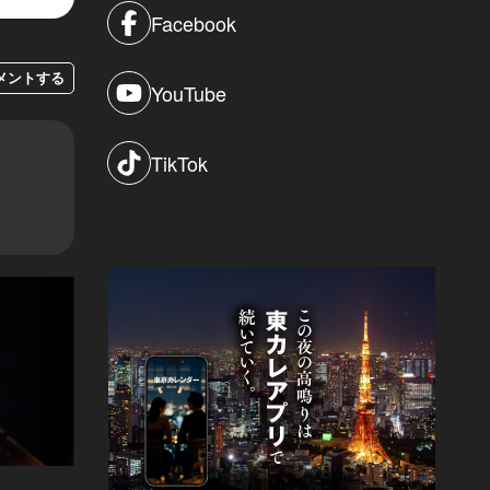
Facebook
メントする
YouTube
TikTok