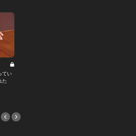
8
男と女の答えあわせ【A】 Vol.308
ってい
結婚願望ゼロだった27歳男性が、交
れた
際2年で突然プロポーズ。彼の心が
変わった“理由”とは
#小説