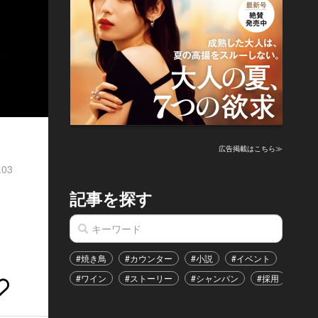
広告掲載はこちら≫
.03
記事を探す
#焼き鳥
#カウンター
#小説
#イベント
#港区
#ワイン
#ストーリー
#シャンパン
#採用
#恋