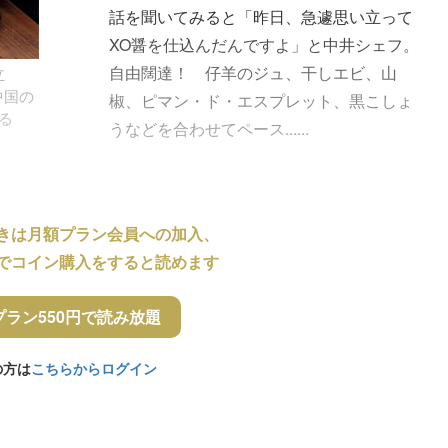
話を聞いてみると「昨日、急遽思い立って
XO醤を仕込んだんですよ」と中井シェフ。
自由闊達！ 仔羊のジュ、干しエビ、山
立
中国の
椒、ピマン・ド・エスプレット、黒こしょ
る
うなどを合わせてペース......
きは月額プラン会員への加入、
でコイン購入をすると読めます
プラン550円で読み放題
の方は
こちらからログイン