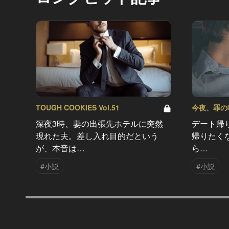
TOUGH COOKIES Vol.51
今夜、罪の味を
深夜3時、妻の出張先ホテルに突然
デート帰
現れた夫。差し入れ目的だという
帰りたく
が、本音は…
ら…
#小説
#小説