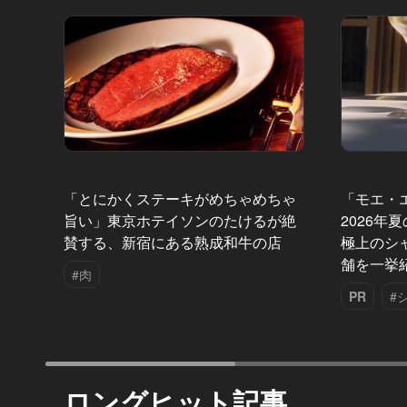
「とにかくステーキがめちゃめちゃ
「モエ・
旨い」東京ホテイソンのたけるが絶
2026年
賛する、新宿にある熟成和牛の店
極上のシ
舗を一挙
#肉
PR
#
ロングヒット記事