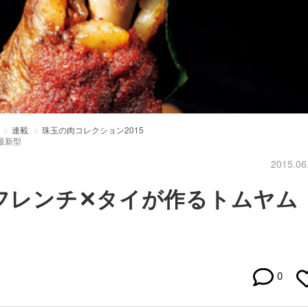
連載
珠玉の肉コレクション2015
最新型
2015.06
！フレンチ✕タイが作るトムヤム
0