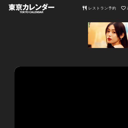
東京カレンダー | 最
レストラン予約