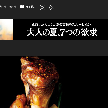
新のグルメ、洗練されたライフスタイル情報
恋活・婚活
月刊誌