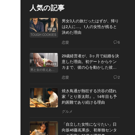
人気の記事
男女3人の旅だったはずが、帰り
は2人に…。1人の女性が残ると
Vol.74
決めた理由
TOUGH COOKIES
恋愛
6
29歳経営者が、3ヶ月で結婚を決
意した理由。初デートからケン
Vol.323
カまで、彼の心を動かした彼女
男と女の答えあわせ【Q】
の態度とは
恋愛
2
焼き鳥通が熱狂する渋谷の隠れ
家『とり茶太郎』。14年目も予
約困難であり続ける理由
グルメ
「自立した女性になりたい」日
向坂46藤嶌果歩、初単独センタ