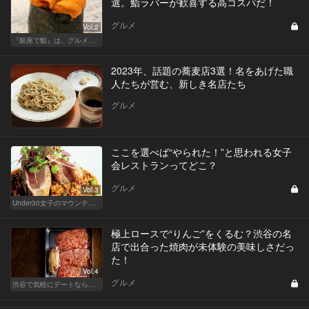
選。鮨ラバーが歓喜する高コスパだ！
グルメ
Vol.2
『銀座で鮨』は、グルメな大人のたしなみだ
2023年、話題の蕎麦店3選！名をあげた職
人たちが営む、新しき名店たち
グルメ
ここを選べば“やられた！”と思われる女子
会レストランってどこ？
グルメ
Vol.3
Under30女子のマウンティングレストランバトル
極上ロースで“りんご”をくるむ？渋谷の名
店で出合った焼肉が未体験の美味しさだっ
た！
Vol.4
グルメ
渋谷で気軽にデートならここ！ディナーにおすすめのセンスが良い人気店