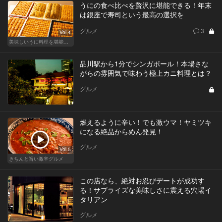
うにの食べ比べを贅沢に堪能できる！年末
は銀座で寿司という最高の選択を
グルメ
3
Vol.4
美味しいうに料理を堪能できる東京の名店
品川駅から1分でシンガポール！本場さな
がらの雰囲気で味わう極上カニ料理とは？
グルメ
燃えるように辛い！でも激ウマ！ヤミツキ
になる絶品からめん発見！
グルメ
Vol.5
きちんと旨い激辛グルメ
この店なら、絶対お忍びデートが成功す
る！サプライズな美味しさに震える穴場イ
タリアン
グルメ