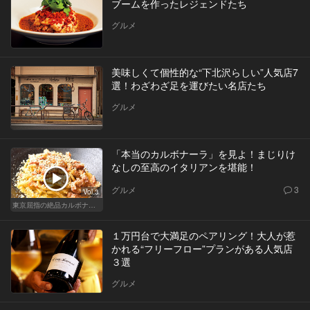
ブームを作ったレジェンドたち
グルメ
美味しくて個性的な“下北沢らしい”人気店7
選！わざわざ足を運びたい名店たち
グルメ
「本当のカルボナーラ」を見よ！まじりけ
なしの至高のイタリアンを堪能！
グルメ
3
Vol.3
東京屈指の絶品カルボナーラ！すぐに行きたくなる美味しい人気店
１万円台で大満足のペアリング！大人が惹
かれる“フリーフロー”プランがある人気店
３選
グルメ