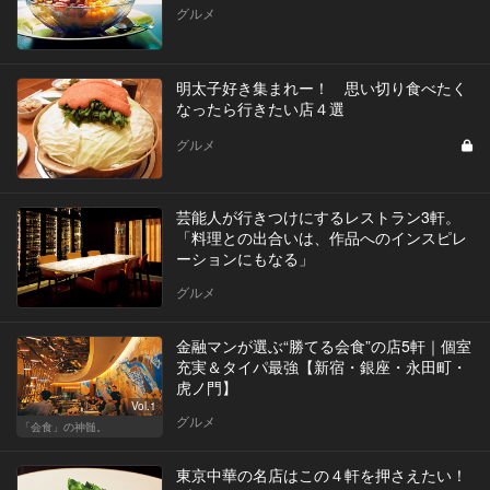
グルメ
明太子好き集まれー！ 思い切り食べたく
なったら行きたい店４選
グルメ
芸能人が行きつけにするレストラン3軒。
「料理との出合いは、作品へのインスピレ
ーションにもなる」
グルメ
金融マンが選ぶ“勝てる会食”の店5軒｜個室
充実＆タイパ最強【新宿・銀座・永田町・
虎ノ門】
Vol.1
グルメ
「会食」の神髄。
東京中華の名店はこの４軒を押さえたい！