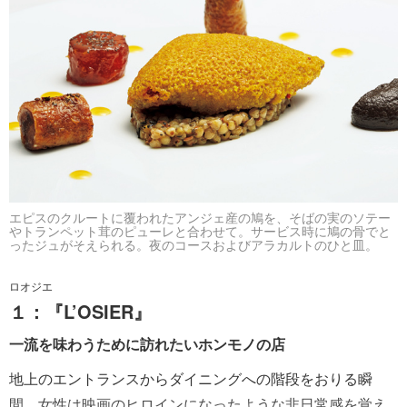
エピスのクルートに覆われたアンジェ産の鳩を、そばの実のソテー
やトランペット茸のピューレと合わせて。サービス時に鳩の骨でと
ったジュがそえられる。夜のコースおよびアラカルトのひと皿。
ロオジエ
１：『L’OSIER』
一流を味わうために訪れたいホンモノの店
地上のエントランスからダイニングへの階段をおりる瞬
間、女性は映画のヒロインになったような非日常感を覚え