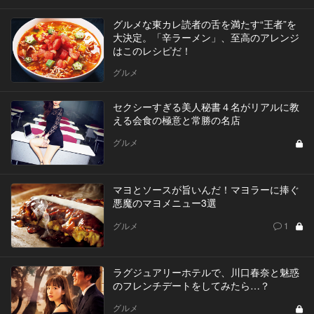
グルメな東カレ読者の舌を満たす“王者”を
大決定。「辛ラーメン」、至高のアレンジ
はこのレシピだ！
グルメ
セクシーすぎる美人秘書４名がリアルに教
える会食の極意と常勝の名店
グルメ
マヨとソースが旨いんだ！マヨラーに捧ぐ
悪魔のマヨメニュー3選
グルメ
1
ラグジュアリーホテルで、川口春奈と魅惑
のフレンチデートをしてみたら…？
グルメ