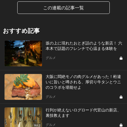
この連載の記事一覧
おすすめ記事
坂の上に現れたおとぎ話のような新店！ 六
本木で話題のフレンチで心温まる体験を
グルメ
大阪に悶絶モノの肉グルメがあった！桁違
いに旨いと噂される、厚切り牛タンとウニ
のコラボを堪能せよ
グルメ
行列が絶えないログロード代官山の新店、
裏技教えます
グルメ
Vol.2