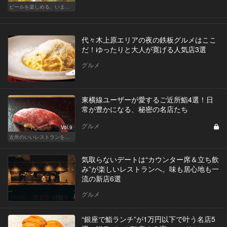
ビールを楽しめる、いま最旬なビールの新店はこの6軒！
代々木上原エリアの夜の鉄板グルメはここ
だ！ゆったりと大人が寛げる人気店3選
グルメ
東横線ユーザーが愛するご近所鮨4選！日
常が豊かになる、秘密の名店たち
グルメ
Vol.9
近所のいいレストランを知りたい！東横、目黒線、世田谷などを深堀！
気取らないデートは“カウンター席＆立ち飲
み”が楽しいレストランへ。味も居心地も一
流の新店6選
グルメ
“銀座で鮨ランチ”が1万円以下で叶う名店5